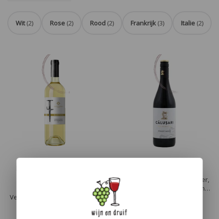
Wit
(2)
Rose
(2)
Rood
(2)
Frankrijk
(3)
Italie
(2)
Bantos Vermentino di
Calusari Pinot Noir
Sardegna
Deze Pinot Noir is een donker,
Cantina Pedres Bantos
rijke en krachtige rode wijn met
Vermentino di Sardegna heeft
lagen van zwarte kersen,
een frisse en minerale smaak,
frambozen en kaneel
met tonen van citrus, rijpe
€6,50