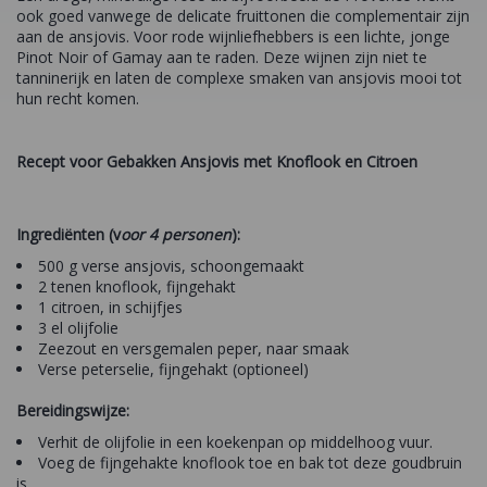
ook goed vanwege de delicate fruittonen die complementair zijn
aan de ansjovis. Voor rode wijnliefhebbers is een lichte, jonge
Pinot Noir of Gamay aan te raden. Deze wijnen zijn niet te
tanninerijk en laten de complexe smaken van ansjovis mooi tot
hun recht komen.
Recept voor Gebakken Ansjovis met Knoflook en Citroen
Ingrediënten (v
oor 4 personen
):
500 g verse ansjovis, schoongemaakt
2 tenen knoflook, fijngehakt
1 citroen, in schijfjes
3 el olijfolie
Zeezout en versgemalen peper, naar smaak
Verse peterselie, fijngehakt (optioneel)
Bereidingswijze:
Verhit de olijfolie in een koekenpan op middelhoog vuur.
Voeg de fijngehakte knoflook toe en bak tot deze goudbruin
is.