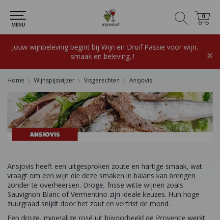
0
0
MENU
Jouw wijnbeleving begint bij Wijn en Druif Passie voor wijn,
×
smaak en beleving..!
Home
Wijnspijswijzer
Visgerechten
Ansjovis
Ansjovis heeft een uitgesproken zoute en hartige smaak, wat
vraagt om een wijn die deze smaken in balans kan brengen
zonder te overheersen. Droge, frisse witte wijnen zoals
Sauvignon Blanc of Vermentino zijn ideale keuzes. Hun hoge
zuurgraad snijdt door het zout en verfrist de mond.
Een droge, mineralige rosé uit bijvoorbeeld de Provence werkt