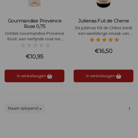
Gourmandise Provence
Julienas Fut de Chene
Rose 0,75
De Juliénas Fût de Chêne biedt
Ontdek Gourmandise Provence
een weelderige smaak van
Rosé: een verfijnde rosé met
rijpe kersen en bramen, verrijkt
aroma’s van rode bessen en
met subtiele hints van vanille
bloemen. Perfect als aperitief
en geroosterd eikenhout. De
€16,50
of bij gegrilde garnalen en
wijn is vol, rond en elegant, met
€10,95
frisse salades. Laat je
zachte tannines en een
betoveren door de charme van
langdurige, verfijnde afdronk.
de Provence in elke slok.
In winkelwagen
In winkelwagen
Naam oplopend
1