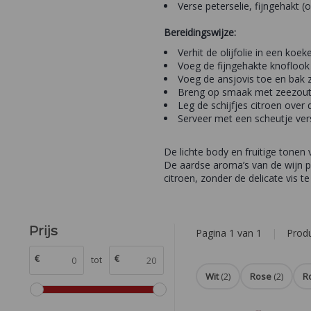
Verse peterselie, fijngehakt (
Bereidingswijze:
Verhit de olijfolie in een ko
Voeg de fijngehakte knoflook 
Voeg de ansjovis toe en bak z
Breng op smaak met zeezout
Leg de schijfjes citroen over
Serveer met een scheutje vers
De lichte body en fruitige tonen
De aardse aroma’s van de wijn p
citroen, zonder de delicate vis 
Prijs
Pagina 1 van 1
|
Prod
€
€
tot
Wit
(2)
Rose
(2)
R