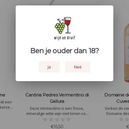
Ben je ouder dan 18?
Ja
Nee
ene
Cantina Pedres Vermentino di
Domaine de
Gallura
Cuvee
edt een
 kersen
Deze Vermentino is een frisse,
Verken de ver
ele hints
mineralige witte wijn met tonen van
Domaine des
kenhout.
citrus, rijp steenfruit en mediterrane
Vidauban. Ont
nt, met
kruiden. De smaak is levendig en
Provençaalse 
€15,50
€
durige,
goed in balans, met een lange,
fruitige tonen