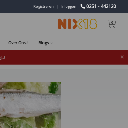
0251 - 442120
Registreren
|
Inloggen
0
Over Ons..!
Blogs
×
..!