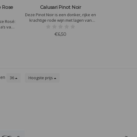
 Rose
Calusari Pinot Noir
Deze Pinot Noir is een donker, rijke en
krachtige rode wijn met lagen van
ce Rosé:
zwarte kersen, frambozen en kaneel
a’s van
fect als
€6,50
nalen en
eren door
in elke
ten
36
Hoogste prijs