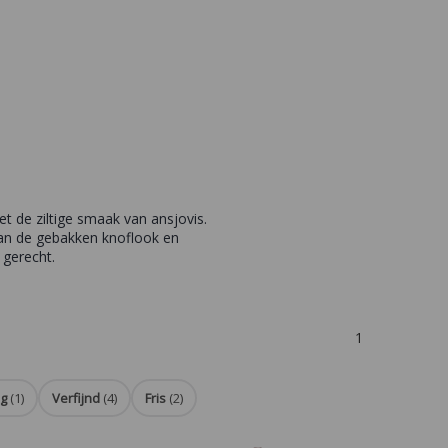
 de ziltige smaak van ansjovis.
van de gebakken knoflook en
 gerecht.
1
ig
(1)
Verfijnd
(4)
Fris
(2)