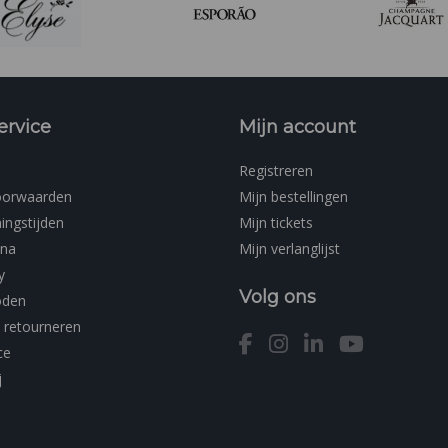
ervice
Mijn account
Registreren
oorwaarden
Mijn bestellingen
ingstijden
Mijn tickets
ina
Mijn verlanglijst
y
Volg ons
oden
 retourneren
ce
j