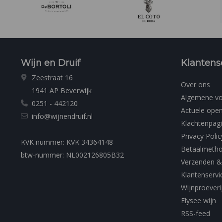
Wijn en Druif
Klantens
Zeestraat 16
Over ons
1941 AP Beverwijk
Algemene v
0251 - 442120
Actuele open
info@wijnendruif.nl
Klachtenpag
Privacy Polic
KVK nummer: KVK 34364148
Betaalmeth
btw-nummer: NL002126805B32
Verzenden &
Klantenservi
Wijnproeveri
Elysee wijn
RSS-feed