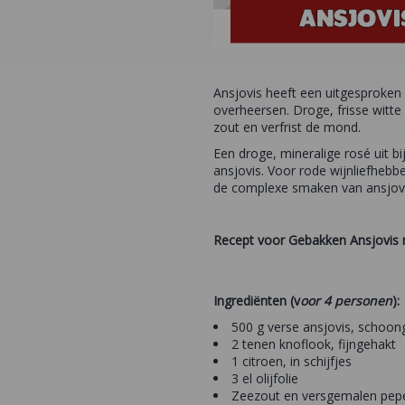
Ansjovis heeft een uitgesproken
overheersen. Droge, frisse witte
zout en verfrist de mond.
Een droge, mineralige rosé uit 
ansjovis. Voor rode wijnliefhebbe
de complexe smaken van ansjovi
Recept voor Gebakken Ansjovis 
Ingrediënten (v
oor 4 personen
):
500 g verse ansjovis, schoo
2 tenen knoflook, fijngehakt
1 citroen, in schijfjes
3 el olijfolie
Zeezout en versgemalen pep