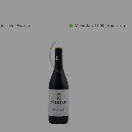
elegante afdronk en een subtiele
gelegenheid. Pr
ziltigheid die de Sardijnse oorsprong
charme van Zuid-
weerspiegelt.
oor heel Europa
Meer dan 1.000 producten