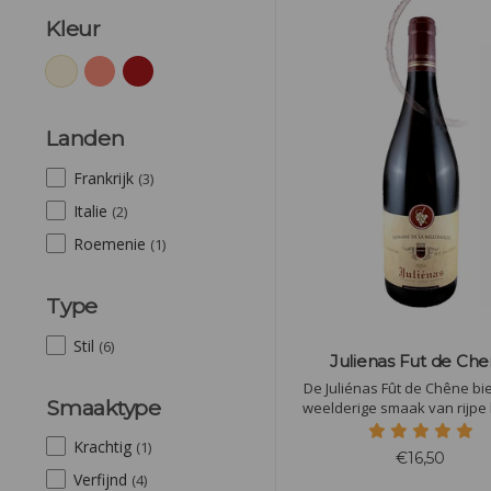
Kleur
Landen
Frankrijk
(3)
Italie
(2)
Roemenie
(1)
Type
Stil
(6)
Julienas Fut de Ch
De Juliénas Fût de Chêne bi
Smaaktype
weelderige smaak van rijpe
en bramen, verrijkt met subti
Krachtig
van vanille en geroosterd ei
(1)
€16,50
De wijn is vol, rond en elega
Verfijnd
(4)
zachte tannines en een lang