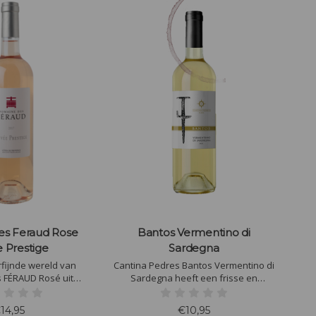
s Feraud Rose
Bantos Vermentino di
 Prestige
Sardegna
fijnde wereld van
Cantina Pedres Bantos Vermentino di
 FÉRAUD Rosé uit
Sardegna heeft een frisse en
dek onze elegante
minerale smaak, met tonen van citrus,
rosé met levendige
rijpe perzik en subtiele mediterrane
14,95
€10,95
, perfect voor elke
kruiden. De structuur is elegant en