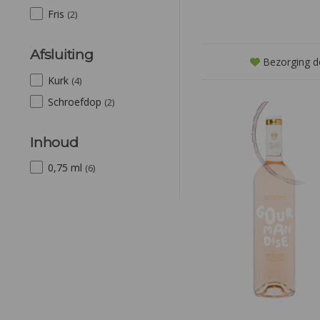
verfijnde afdronk.
Fris
(2)
Afsluiting
Bezorging d
Kurk
(4)
Schroefdop
(2)
Inhoud
0,75 ml
(6)