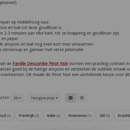
optioneel)
ekenpan op middelhoog vuur.
toe en bak tot deze goudbruin is.
e 2-3 minuten aan elke kant, tot ze knapperig en goudbruin zijn.
 en peper.
 de ansjovis en laat nog even kort mee verwarmen.
 citroensap en garneer met verse peterselie.
 van de
Famille Descombe Pinot Noir
vormen een prachtig contrast met
assen goed bij de hartige ansjovis en versterken de subtiele smaak 
te overheersen. Dit maakt de Pinot Noir een uitstekende keuze voor dit
ucten
36
Hoogste prijs
ood
(2)
Frankrijk
(3)
Italie
(2)
Roemenie
(1)
Stil
(6)
Kracht