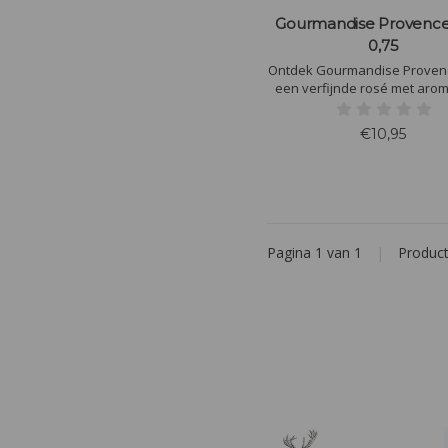
Gourmandise Provence
0,75
Ontdek Gourmandise Proven
een verfijnde rosé met arom
rode bessen en bloemen. Per
aperitief of bij gegrilde gar
€10,95
frisse salades. Laat je betov
de charme van de Provence 
slok.
Pagina 1 van 1
|
Produc