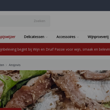
Zoeken
pijswijzer
Delicatessen
Accessoires
Wijnproeverij
jnbeleving begint bij Wijn en Druif Passie voor wijn, smaak en beleving
ten
Ansjovis