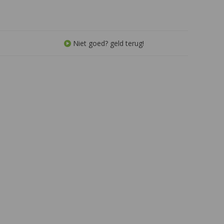
oef de zonovergoten
evenwichtig, met een lange,
Frankrijk in elke slok
verfrissende afdronk en een lichte
hint van amandel
Niet goed? geld terug!