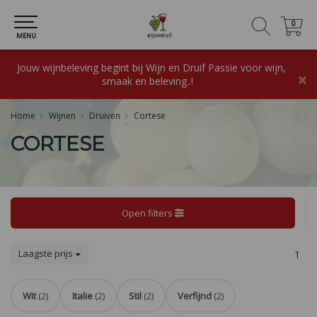
0
0
MENU
Jouw wijnbeleving begint bij Wijn en Druif Passie voor wijn,
×
smaak en beleving..!
Home
Wijnen
Druiven
Cortese
CORTESE
Open filters
Laagste prijs
1
Wit
(2)
Italie
(2)
Stil
(2)
Verfijnd
(2)