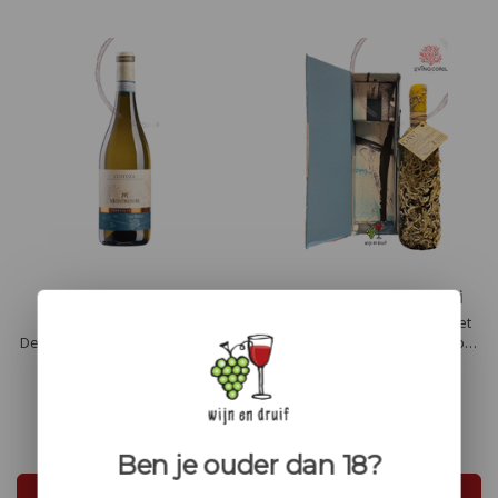
Montresor Custoza
Coral wine Gavi di Gavi
Vedetta del Re
Frisse, mineralige smaak met
De Montresor Custoza Vedetta
tonen van citrus, groene appel
del Re is een frisse,
en een hint van amandel.
aromatische witte wijn met
Dankzij de unieke rijping in zee
tonen van rijpe perzik, citrus en
krijgt de wijn een ongekende
€92,85
witte bloemen. Licht mineralig,
finesse, met zachte, afgeronde
€10,95
soepel en elegant, met een
zuren en een elegant
Ben je ouder dan 18?
evenwichtige zuurgraad en een
mondgevoel. Een pure
verfijnde, fruitige afdronk.
expressie van terroir.
In winkelwagen
In winkelwagen