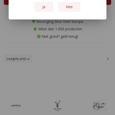
Ja
Nee
Bezorging door heel Europa
Meer dan 1.000 producten
Niet goed? geld terug!
Laagste prijs
1