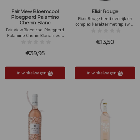
Fair View Bloemcool
Elixir Rouge
Ploegperd Palamino
Elixir Rouge heeft een rijk en
Chenin Blanc
complex karakter met rijp zwart
Fair View Bloemcool Ploegperd
fruit, zoethout, gemberbrood
Palamino Chenin Blanc is een
en cacao. Fullbody rode wijn
blend van 65% Palomino, 21%
met elegante houttonen door
€13,50
Chenin Blanc en 14% Grenache
12 maanden rijping. Wat een
Blanc. Licht strogele kleur met
uitzonderlijke Iconische wijn!
€39,95
aroma's van kweepeer en
kruiden
In winkelwagen
In winkelwagen