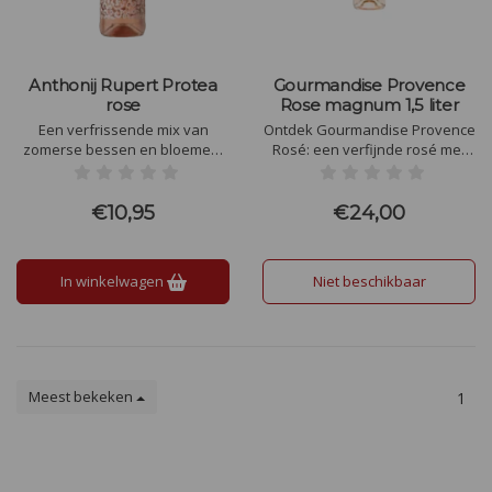
Anthonij Rupert Protea
Gourmandise Provence
rose
Rose magnum 1,5 liter
Een verfrissende mix van
Ontdek Gourmandise Provence
zomerse bessen en bloemen,
Rosé: een verfijnde rosé met
zonder houtlagering. Perfect bij
aroma’s van rode bessen en
zomerse salades, zeevruchten,
bloemen. Perfect als aperitief
gegrilde kip, mediterrane
of bij gegrilde garnalen en
€10,95
€24,00
gerechten, sushi en fruitige
frisse salades. Laat je
desserts. Een veelzijdige,
betoveren door de charme van
levendige wijn.
de Provence in elke slok.
In winkelwagen
Niet beschikbaar
Meest bekeken
1