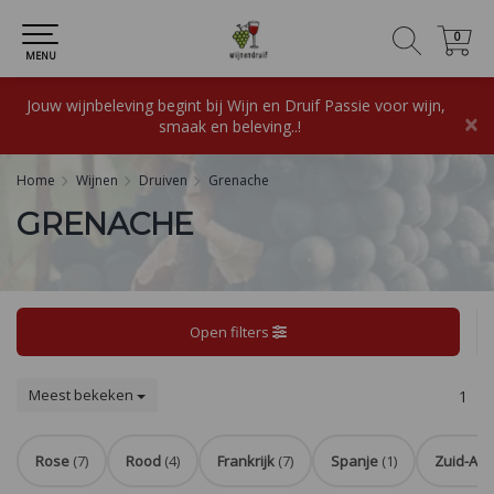
0
0
MENU
Jouw wijnbeleving begint bij Wijn en Druif Passie voor wijn,
×
smaak en beleving..!
Home
Wijnen
Druiven
Grenache
GRENACHE
Open filters
Meest bekeken
1
Rose
(7)
Rood
(4)
Frankrijk
(7)
Spanje
(1)
Zuid-Afr