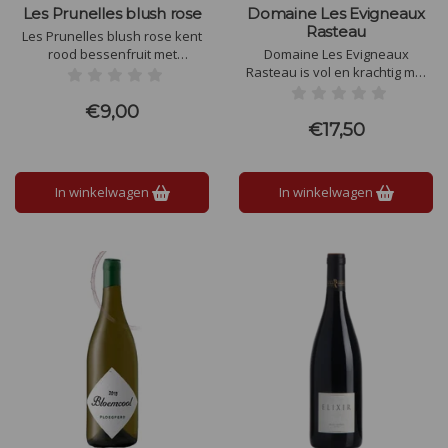
Les Prunelles blush rose
Domaine Les Evigneaux
Rasteau
Les Prunelles blush rose kent
rood bessenfruit met
Domaine Les Evigneaux
framboos, aardbei en perzik.
Rasteau is vol en krachtig met
Rijk, fris, strakdroog en zacht
rijp zwart fruit, zoals bramen en
van smaak. Je proeft de
pruimen, kruidige tonen van
€9,00
mineraliteit van het
peper en tijm, en een vleugje
€17,50
zonovergoten kustgebied met
zoethout. De lange afdronk
de directe nabijheid van het
heeft zachte tannines en
water.
subtiele hints van pure
In winkelwagen
In winkelwagen
chocolade en geroosterde
koffie