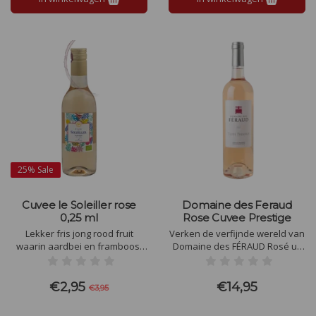
25%
Sale
Cuvee le Soleiller rose
Domaine des Feraud
0,25 ml
Rose Cuvee Prestige
Lekker fris jong rood fruit
Verken de verfijnde wereld van
waarin aardbei en framboos,
Domaine des FÉRAUD Rosé uit
lichte kruidigheid in de afdronk.
Vidauban. Ontdek onze
elegante Provençaalse rosé
met levendige fruitige tonen,
€2,95
€14,95
€3,95
perfect voor elke gelegenheid.
Proef de zonovergoten charme