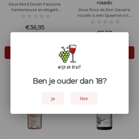
rosado
Deze Mont Destin Passione
harmonieuze en elegant
Deze Finca de Don Gavarre
gemaakt. Mond vullende, rijpe
rosado is een Spaanse rosé
en sappige bramen leiden naar
met een heldere roze kleur. De
een hartige afdronk met hints
geur is rood fruitig met bessen,
€36,95
van peper en muskaat.
frambozen, bosaardbeitjes en
€5,50
subtiel vijgen. Ook in de zachte,
romige smaak treedt al dit fruit
op de voorgrond.
In winkelwagen
In winkelwagen
Ben je ouder dan 18?
Ja
Nee