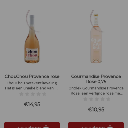
ChouChou Provence rose
Gourmandise Provence
Rose 0,75
ChouChou betekent lieveling.
Het is een unieke blend van de
Ontdek Gourmandise Provence
druiven Grenache, Cinsault,
Rosé: een verfijnde rosé met
Syrah, Tibouren en Rolle die
aroma’s van rode bessen en
samen zorgen voor deze
bloemen. Perfect als aperitief
€14,95
prachtige lichte zalmkleurige
of bij gegrilde garnalen en
€10,95
rosé.
frisse salades. Laat je
betoveren door de charme van
de Provence in elke slok.
In winkelwagen
In winkelwagen