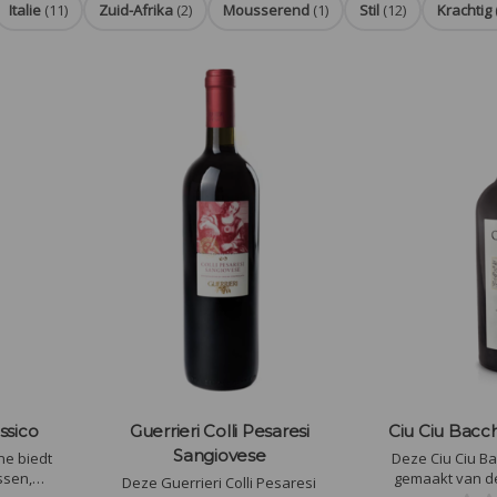
Italie
(11)
Zuid-Afrika
(2)
Mousserend
(1)
Stil
(12)
Krachtig
ssico
Guerrieri Colli Pesaresi
Ciu Ciu Bacc
Sangiovese
ne biedt
Deze Ciu Ciu B
ssen,
gemaakt van d
Deze Guerrieri Colli Pesaresi