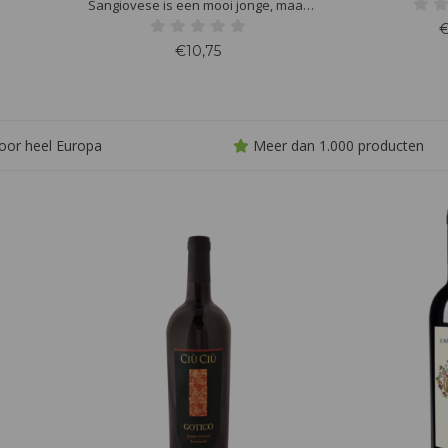
assieke
Sangiovese drui
Sangiovese is een mooi jonge, maar
ische
en bordeaux 
vooral volle en robijnrode wijn. Deze
€
zachte
etherisch me
rode wijn kenmerkt zich door
€10,75
alans.
smaak, rijk va
een aroma van kruiden en kersen.
 gerijpte
ta
Deze wijn combineert uitstekend met
pasta of kan perfect als borrelwijn.
oor heel Europa
Meer dan 1.000 producten