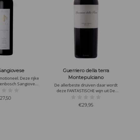
Sangiovese
Guerriero della terra
Montepulciano
emotioneel. Deze rijke
llenbosch Sangiovese
De allerbeste druiven daar wordt
 prikkelende neus en
deze FANTASTISCHE wijn uit De
ndgevoel. Rood van
Marken in Italië van gemaakt. Deze
27,50
roma's van kaneel en
Guerriero Montepulciano (90%) en
€29,95
 kersen.
Sangiovese (10%) is een wijn met
diepgang, een wijn met body, een wijn
met alles wat je kunt verwachten in
een topwijn