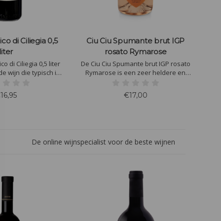
co di Ciliegia 0,5
Ciu Ciu Spumante brut IGP
liter
rosato Rymarose
o di Ciliegia 0,5 liter
De Ciu Ciu Spumante brut IGP rosato
de wijn die typisch is
Rymarose is een zeer heldere en
lijke traditie van
levendige zachtroze kleurige rosé
nse robijnrode kleur
bubbel. Overwegend klein, pas gerijpt
16,95
€17,00
ge, paarse tinten.
fruit, vervolgens voldoende complex
 smaak met sterk
in de neus met tonen van bloemen en
saroma.
tropisch fruit.
De online wijnspecialist voor de beste wijnen