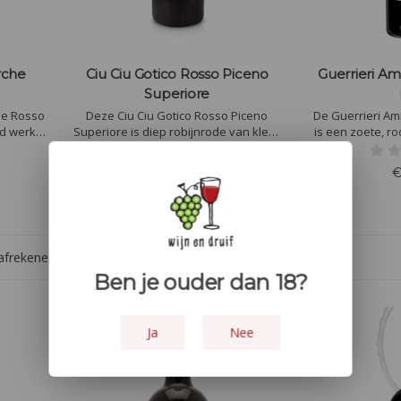
rche
Ciu Ciu Gotico Rosso Piceno
Guerrieri Ami
Superiore
he Rosso
Deze Ciu Ciu Gotico Rosso Piceno
De Guerrieri Amic
rd werk.
Superiore is diep robijnrode van kleur
is een zoete, ro
 en dat
met paarse tinten, is goed om
voor de lande
o Marche
gedronken te worden na het derde
Guerrieri. Inte
€16,95
€
de
jaar van veroudering.
met roodachti
Warme, ronde
ker
 afrekenen
Ben je ouder dan 18?
Ja
Nee