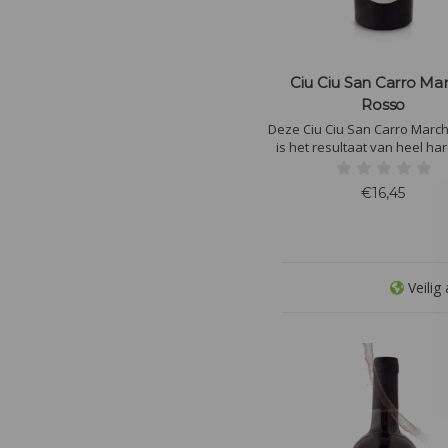
Ciu Ciu San Carro Ma
Rosso
Deze Ciu Ciu San Carro Marc
is het resultaat van heel ha
Een mooie, traditionele wijn
proef je. De Ciu Ciu San Carr
€16,45
Rossois gemaakt met 
druivenrassen Sangiovese, Merlot en
Barbera.
Veilig