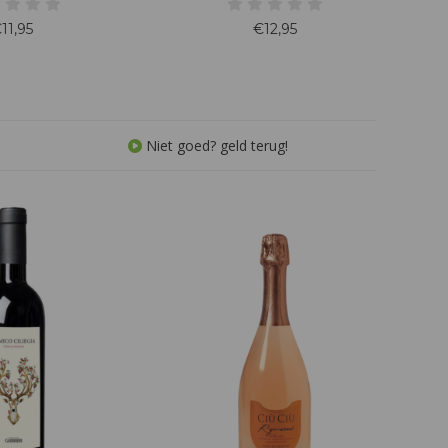
ven heeft een paars
rijpe kersen, pruimen en viooltjes, met
kleur. In de neus
nuances van tabak en specerijen.
11,95
€12,95
t een harmonische
Deze wijn, gerijpt in eikenhouten
n smaak met zachte
vaten, heeft fluweelzachte tannines
nnine's.
en een elegante afdronk.
Niet goed? geld terug!