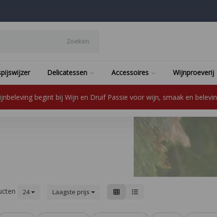
Zoeken
pijswijzer
Delicatessen
Accessoires
Wijnproeverij
jnbeleving begint bij Wijn en Druif Passie voor wijn, smaak en beleving
ucten
24
Laagste prijs