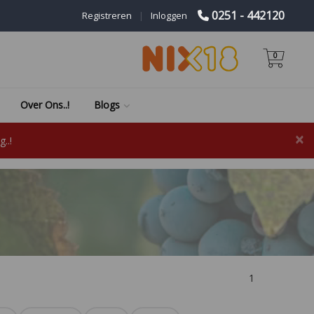
0251 - 442120
Registreren
|
Inloggen
0
Over Ons..!
Blogs
×
..!
1