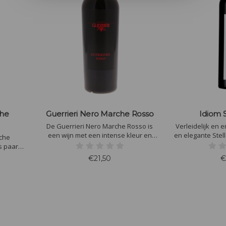
che
Guerrieri Nero Marche Rosso
Idiom 
De Guerrieri Nero Marche Rosso is
Verleidelijk en 
een wijn met een intense kleur en
en elegante Ste
rche
aanhoudende structuur. Een
presenteert een
s paars
bijzonder aangename en smaakvolle
een complex mo
ood fruit
€21,50
€
wijn met een aroma van violen,
kleur, aardse a
de mond
vanille, cacao en kruiden.
rode
esmaak
gaarden
ven