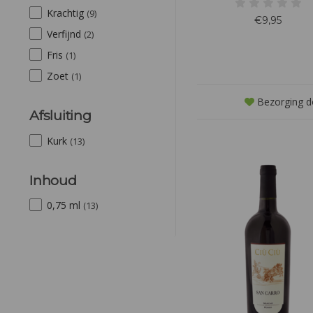
kersen en viooltjes. Deze kl
Krachtig
Chianti, gerijpt in Slavon
(9)
€9,95
eikenhouten vaten, heeft 
Verfijnd
(2)
tannines en een perfecte b
Ideaal bij rood vlees, pasta en
Fris
(1)
kazen.
Zoet
(1)
Bezorging d
Afsluiting
Kurk
(13)
Inhoud
0,75 ml
(13)