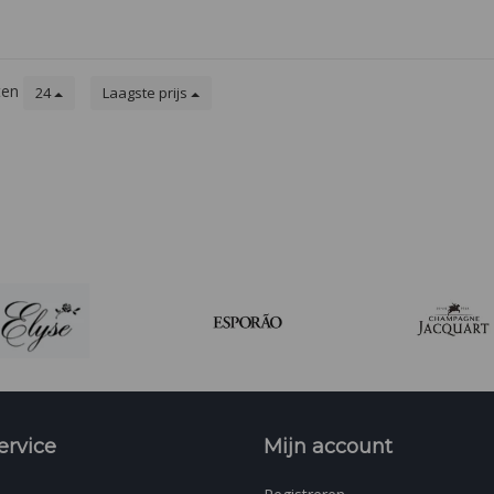
nbos.
ten
24
Laagste prijs
ervice
Mijn account