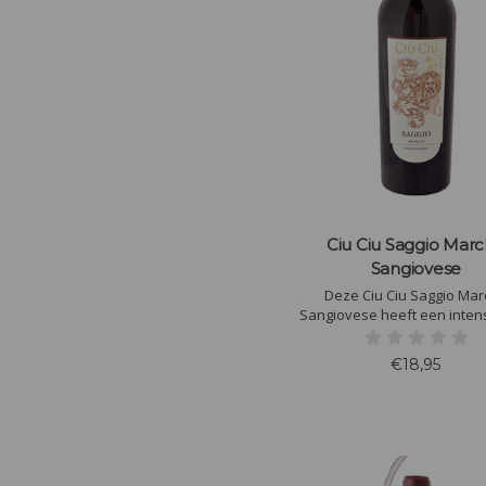
Ciu Ciu Saggio Mar
Sangiovese
Deze Ciu Ciu Saggio Ma
Sangiovese heeft een inten
rode gloed. In de neus veel r
van bramen en kersen. In 
€18,95
veel kersen, munt en koffi
met zoete tannine. de wijn
liggen op 300 meter bo
zeeniveau..!