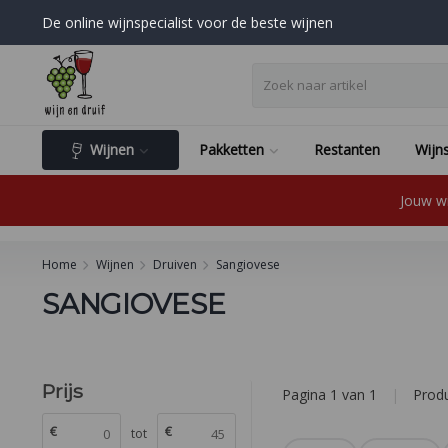
De online wijnspecialist voor de beste wijnen
Wijnen
Pakketten
Restanten
Wijns
Jouw wi
Home
Wijnen
Druiven
Sangiovese
SANGIOVESE
Prijs
Pagina 1 van 1
|
Prod
€
€
tot