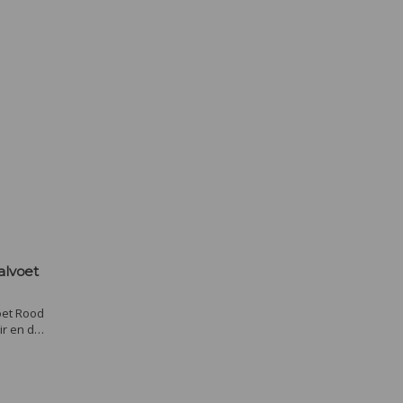
alvoet
oet Rood
ir en de
lagering
maar 500
wijn.
imen,