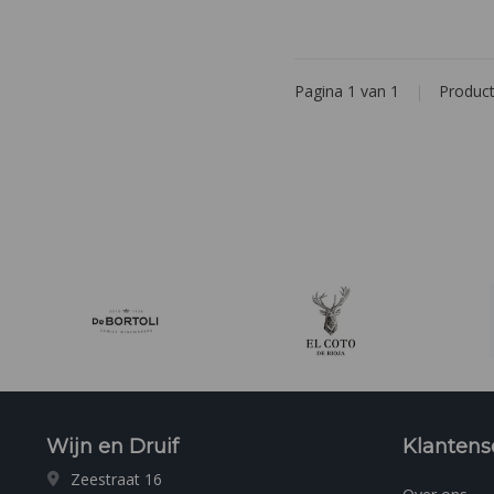
specerijen en vleugje fy
Pagina 1 van 1
|
Produc
Wijn en Druif
Klantens
Zeestraat 16