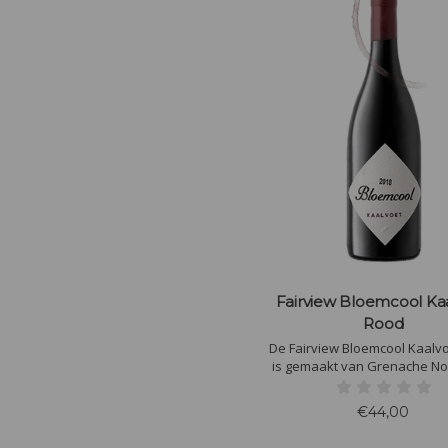
Fairview Bloemcool Ka
Rood
De Fairview Bloemcool Kaalv
is gemaakt van Grenache No
Sangiovese. 8 maanden hout
in Franse vaten. Er worden 
€44,00
flessen gemaakt van deze 
Specerijen van verse pru