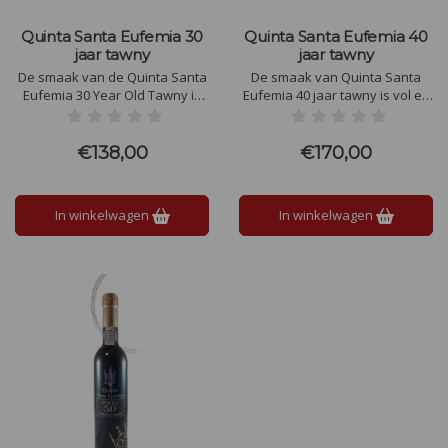
Quinta Santa Eufemia 30
Quinta Santa Eufemia 40
jaar tawny
jaar tawny
De smaak van de Quinta Santa
De smaak van Quinta Santa
Eufemia 30 Year Old Tawny is
Eufemia 40 jaar tawny is vol en
vol en verfijnd, met tonen van
rijk, met tonen van gedroogd
gedroogd fruit, karamel, noten
fruit, karamel, noten en
en subtiele kruiden. Het is
specerijen. De balans tussen
€138,00
€170,00
zijdezacht, goed gebalanceerd
zoetheid en frisse zuren zorgt
tussen zoetheid en frisheid,
voor een zijdezachte, complexe
met een lange, elegante
afdronk.
In winkelwagen
In winkelwagen
afdronk.