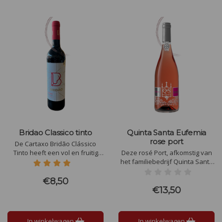
Bridao Classico tinto
Quinta Santa Eufemia
rose port
De Cartaxo Bridão Clássico
Tinto heeft een vol en fruitig
Deze rosé Port, afkomstig van
smaakprofiel, met tonen van
het familiebedrijf Quinta Santa
rijpe kersen, pruimen en een
Eufemia, heeft in de geur en
vleugje kruiden, harmonieus
smaak zoet fruit als aardbei en
€8,50
verweven met subtiele hints
frambozen. Deze Port is lekker
€13,50
van vanille en een zachte,
zoet, fris, vrij vol en sappig van
ronde afdronk.
smaak.
In winkelwagen
In winkelwagen