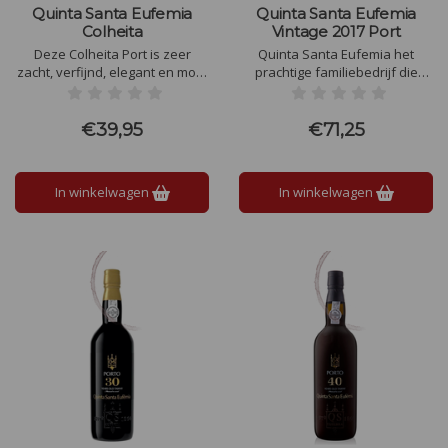
Quinta Santa Eufemia
Quinta Santa Eufemia
Colheita
Vintage 2017 Port
Deze Colheita Port is zeer
Quinta Santa Eufemia het
zacht, verfijnd, elegant en mooi
prachtige familiebedrijf die
in balans met karamel, kruiden
deze Vintage Port maakt wordt
en vanille afkomstig van de
gemaakt van 70% Touriga
houtrijping. Verder proef je rijpe
Nacional en 30% Tinta Roriz
€39,95
€71,25
gedroogde vruchten zoals
druiven en dit geeft de Port een
pruimen en rozijnen.
erg bijzondere intensiteit en
smaakbeleving door de leeftijd
In winkelwagen
In winkelwagen
van de druivenranken.