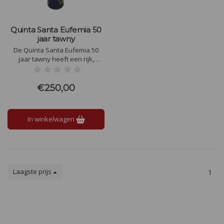
Quinta Santa Eufemia 50
jaar tawny
De Quinta Santa Eufemia 50
jaar tawny heeft een rijk,
fluweelzacht smaakprofiel met
tonen van gedroogd fruit,
karamel, geroosterde noten en
€250,00
subtiele specerijen, perfect in
balans tussen zoetheid en
elegante complexiteit.
In winkelwagen
Laagste prijs
1