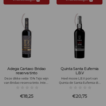
Adega Cartaxo Bridao
Quinta Santa Eufemia
reserva tinto
L.B.V
Deze dikke vette 15% TeJo wijn
Heel mooie L.B.V port van
van Bridao reserva tinto. Intens
Quinta de Santa Eufemia die
en complexe aroma's, met
wordt gemaakt van 50% Touriga
overheersende tonen van rood
Nacional, 30% Tinta Roriz en
fruit, bosvruchten, jam en
20% Touriga Franca, waarvan
€18,25
€20,75
tabak.
het merendeel van de
wijnstokken negentien jaar oud