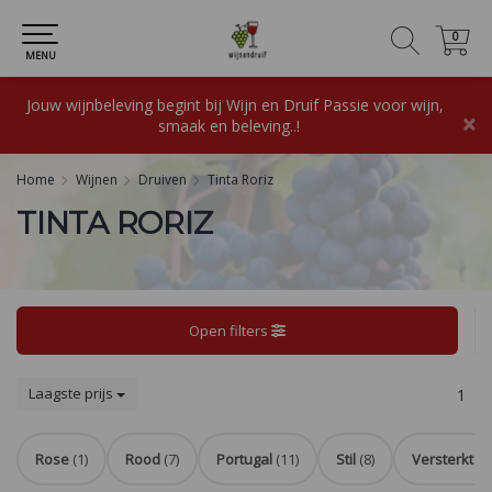
0
0
MENU
Jouw wijnbeleving begint bij Wijn en Druif Passie voor wijn,
×
smaak en beleving..!
Home
Wijnen
Druiven
Tinta Roriz
TINTA RORIZ
Open filters
Laagste prijs
1
Rose
(1)
Rood
(7)
Portugal
(11)
Stil
(8)
Versterkt
(3)