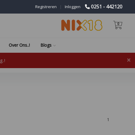
0251 - 442120
Registreren
|
Inloggen
0
Over Ons..!
Blogs
×
..!
1