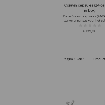
Coravin capsules (24 ca
in box)
Deze Coravin capsules (24-P
zuiver argongas voor het ge
van het Coravin schenksyst
1 capsule kunnen ongeveer 1
€199,00
glazen geschonken wor
afhankelijk van de gesch
hoeveelheid.
Pagina 1 van 1
|
Produc