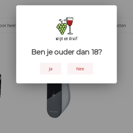
ramen, glazen
oor heel Europa
Meer dan 1.000 producten
Ben je ouder dan 18?
Ja
Nee