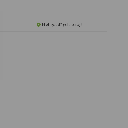
 en hoogglans lak.
afhankelijk van de geschonken
hoeveelheid.
Niet goed? geld terug!