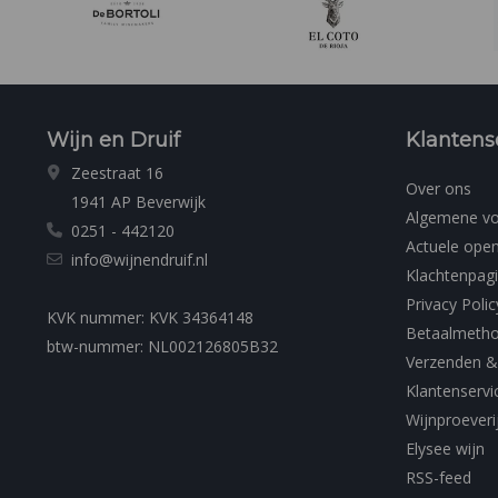
Wijn en Druif
Klantens
Zeestraat 16
Over ons
1941 AP Beverwijk
Algemene v
0251 - 442120
Actuele open
info@wijnendruif.nl
Klachtenpag
Privacy Polic
KVK nummer: KVK 34364148
Betaalmeth
btw-nummer: NL002126805B32
Verzenden &
Klantenservi
Wijnproeveri
Elysee wijn
RSS-feed