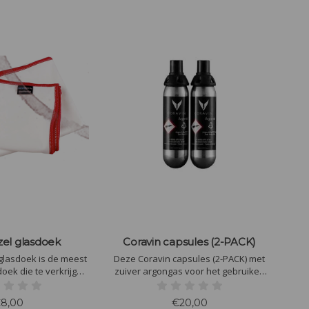
zel glasdoek
Coravin capsules (2-PACK)
k is de meest
Deze Coravin capsules (2-PACK) met
doek die te verkrijgen
zuiver argongas voor het gebruiken
e goede opname van
van het Coravin schenksysteem. Met
is het de doek voor
1 capsule kunnen ongeveer 15 tot 20
8,00
€20,00
en en opwrijven van
glazen geschonken worden,