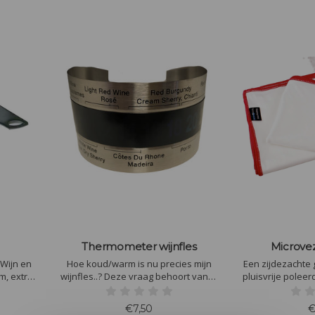
Thermometer wijnfles
Microve
Wijn en
Hoe koud/warm is nu precies mijn
Een zijdezachte glasdoe
m, extra
wijnfles..? Deze vraag behoort vanaf
pluisvrije poleer
ijder.
vandaag tot het verleden met deze
is. Vanwege d
oos en
makkelijke wijnflesthermometer.
vocht en vuil 
€7,50
€
elk
streeploos drog