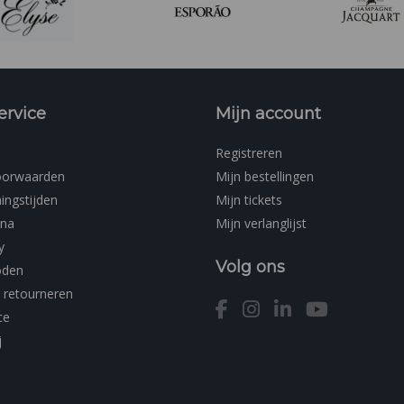
ervice
Mijn account
Registreren
oorwaarden
Mijn bestellingen
ingstijden
Mijn tickets
ina
Mijn verlanglijst
y
Volg ons
oden
 retourneren
ce
j