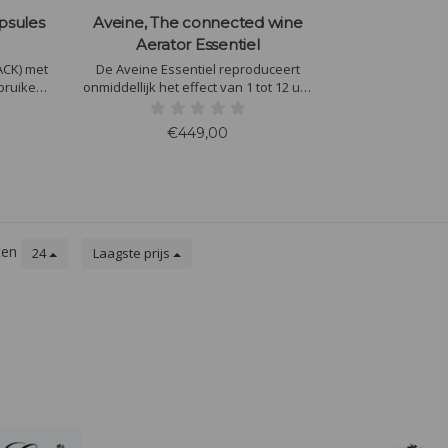
psules
Aveine, The connected wine
Aerator Essentiel
ACK) met
De Aveine Essentiel reproduceert
bruiken
onmiddellijk het effect van 1 tot 12 uur
eem. Met
beluchting in een decanteerkaraf. Het
5 tot 20
zal de wijn naar een hoger niveau
€449,00
den,
tillen, met indrukwekkende
onken
resultaten.
ten
24
Laagste prijs