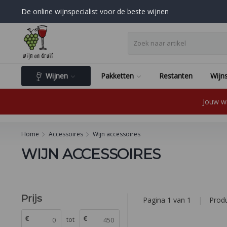
De online wijnspecialist voor de beste wijnen
Wijnen
Pakketten
Restanten
Wijns
Jouw wi
Home
Accessoires
Wijn accessoires
WIJN ACCESSOIRES
Prijs
Pagina 1 van 1
|
Prod
€
€
tot