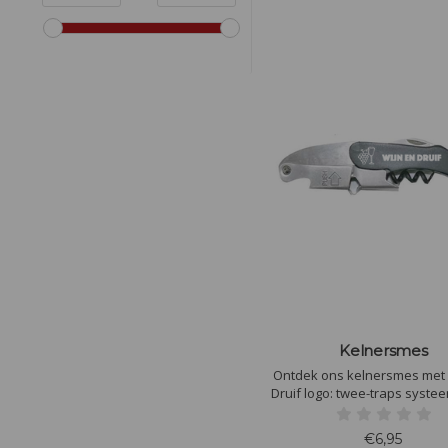
Kelnersmes
Ontdek ons kelnersmes met 
Druif logo: twee-traps systee
lange spiraal en capsulesn
Verwijdert kurken moeitel
€6,95
breukvrij. Onmisbaar in 