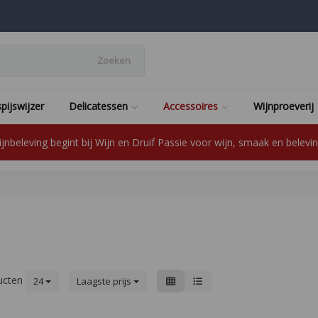
Zoeken
pijswijzer
Delicatessen
Accessoires
Wijnproeverij
jnbeleving begint bij Wijn en Druif Passie voor wijn, smaak en beleving
ucten
24
Laagste prijs