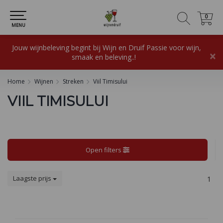
0
0
MENU
Jouw wijnbeleving begint bij Wijn en Druif Passie voor wijn,
×
smaak en beleving..!
Home
Wijnen
Streken
Viil Timisului
VIIL TIMISULUI
Open filters
Laagste prijs
1