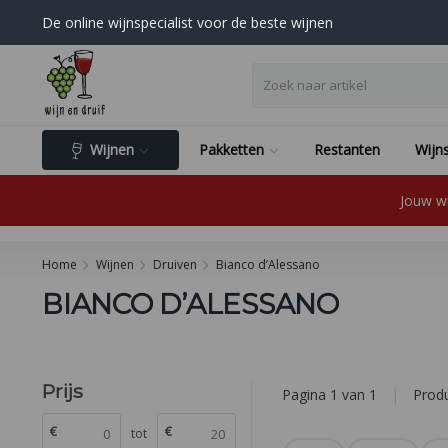
De online wijnspecialist voor de beste wijnen
Wijnen
Pakketten
Restanten
Wijns
Jouw wi
Home
Wijnen
Druiven
Bianco d’Alessano
BIANCO D’ALESSANO
Prijs
Pagina 1 van 1
|
Prod
€
€
tot