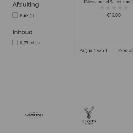
d’Alessano del Salento met 
Afsluiting
Fiano in de geur met een l
bloemigheid en aroma van
€16,00
Kurk
(1)
perzik. Het hout geeft hier v
body en een lichte kruidig
Inhoud
0,75 ml
(1)
Pagina 1 van 1
|
Produc