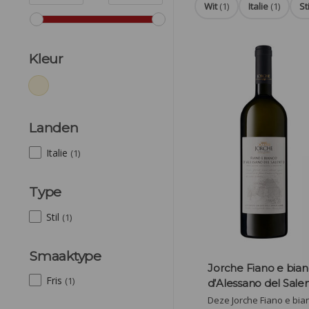
Wit
(1)
Italie
(1)
Sti
Kleur
Landen
Italie
(1)
Type
Stil
(1)
Smaaktype
Jorche Fiano e bia
Fris
(1)
d’Alessano del Sale
Deze Jorche Fiano e bia