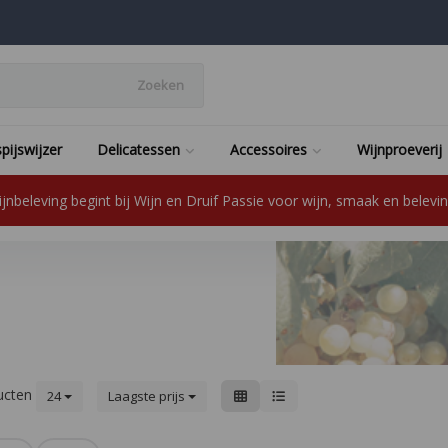
Zoeken
pijswijzer
Delicatessen
Accessoires
Wijnproeverij
jnbeleving begint bij Wijn en Druif Passie voor wijn, smaak en beleving
ucten
24
Laagste prijs