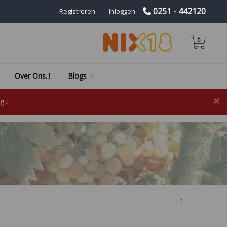
0251 - 442120
Registreren
|
Inloggen
0
Over Ons..!
Blogs
×
..!
1