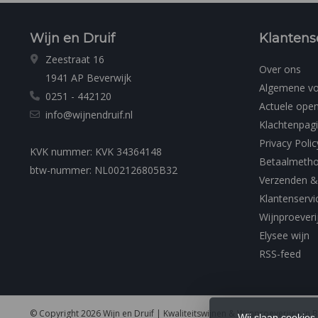
Wijn en Druif
Klantens
Zeestraat 16
Over ons
1941 AP Beverwijk
Algemene v
0251 - 442120
Actuele open
info@wijnendruif.nl
Klachtenpag
Privacy Polic
KVK nummer: KVK 34364148
Betaalmeth
btw-nummer: NL002126805B32
Verzenden &
Klantenservi
Wijnproeveri
Elysee wijn
RSS-feed
© Copyright 2026 Wijn en Druif | Kwaliteitswijnen & Wijnproeverijen in 
Wij slaan cookies