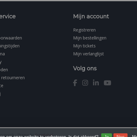
ervice
Mijn account
Registreren
oorwaarden
Mijn bestellingen
ingstijden
Mijn tickets
ina
Mijn verlanglijst
y
Volg ons
oden
 retourneren
ce
j
Beverwijk
- Theme by
Frontlabel
-
 op om onze website te verbeteren. Is dat akkoord?
Ja
Nee
Me