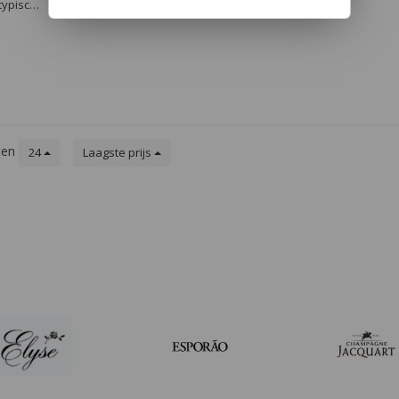
typisch
ichte
 witte
ooral wat
heid.
ten
24
Laagste prijs