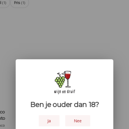
l
(1)
Fris
(1)
Ben je ouder dan 18?
nco
nto
Ja
Nee
nco