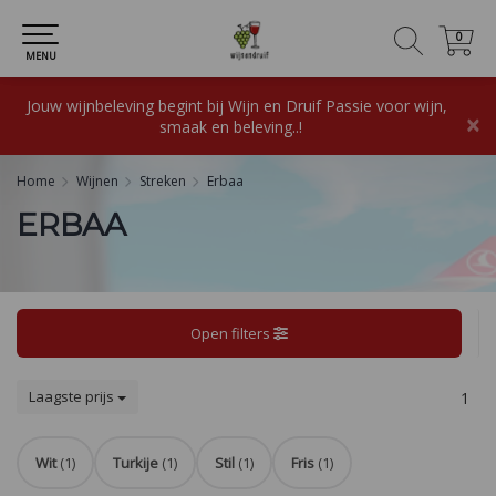
0
0
MENU
Jouw wijnbeleving begint bij Wijn en Druif Passie voor wijn,
×
smaak en beleving..!
Home
Wijnen
Streken
Erbaa
ERBAA
Open filters
Laagste prijs
1
Wit
(1)
Turkije
(1)
Stil
(1)
Fris
(1)