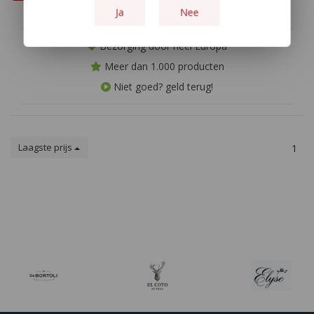
Ja
Nee
Bezorging door heel Europa
Meer dan 1.000 producten
Niet goed? geld terug!
Laagste prijs
1