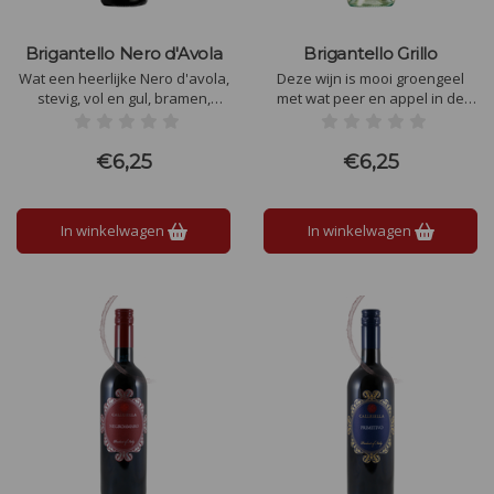
Brigantello Nero d'Avola
Brigantello Grillo
Wat een heerlijke Nero d'avola,
Deze wijn is mooi groengeel
stevig, vol en gul, bramen,
met wat peer en appel in de
zoethout en bosbes.
geur. In de smaak honing,
Fluweelzachte tannines,
abrikoos en gedroogd fruit,
heerlijk afgerond. Verleidelijk
daarnaast ook lekker tropisch
€6,25
€6,25
met in de finale goede zuren.
fruit. Rond en zacht, verleidelijk,
maar wel met goede zuren in
de finale.
In winkelwagen
In winkelwagen