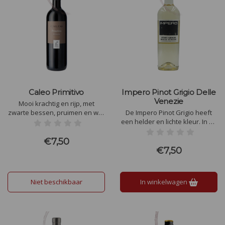
Caleo Primitivo
Impero Pinot Grigio Delle
Venezie
Mooi krachtig en rijp, met
zwarte bessen, pruimen en wat
De Impero Pinot Grigio heeft
tabak in de geur. In de smaak
een helder en lichte kleur. In de
lekker rijp bosfruit, aangename
neus fijne, kruidige aroma's
stevigheid en lekkere
van geel fruit, wat munt, vers
€7,50
zwoelheid. Mooi stoer en
gemaaid gras en mirabellen,
€7,50
stevig, met een zachte finale.
vergezeld van een fijn
afgestemde zuurgraad en een
goede balans.
Niet beschikbaar
In winkelwagen