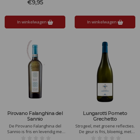
Casalforte Prosecco is een
zoet met een fruitige en witte
€9,95
frisse en fluweelzachte Extra
bloemengeur. De smaak is fris
Droge Mousserende Wijn met
en licht bitter.
fruitige en bloemige aroma's.
In winkelwagen
In winkelwagen
Pirovano Falanghina del
Lungarotti Pometo
Sannio
Grechetto
De Pirovano Falanghina del
Strogeel, met groene reflecties.
Sannio is fris en levendig met
De geur is fris, bloemig, met
tonen van rijpe perzik, citrus en
aroma's van jasmijn, roos en