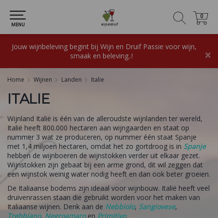
0
0
MENU
Jouw wijnbeleving begint bij Wijn en Druif Passie voor wijn,
×
smaak en beleving..!
Home
Wijnen
Landen
Italie
ITALIE
Wijnland Italië is één van de alleroudste wijnlanden ter wereld,
Italië heeft 800.000 hectaren aan wijngaarden en staat op
nummer 3 wat ze produceren, op nummer één staat Spanje
met 1,4 miljoen hectaren, omdat het zo gortdroog is in
Spanje
hebben de wijnboeren de wijnstokken verder uit elkaar gezet.
Wijnstokken zijn gebaat bij een arme grond, dit wil zeggen dat
een wijnstok weinig water nodig heeft en dan ook beter groeien.
De Italiaanse bodems zijn ideaal voor wijnbouw. Italië heeft veel
druivenrassen staan die gebruikt worden voor het maken van
Italiaanse wijnen. Denk aan de
Nebbiolo
,
Sangiovese
,
Trebbiano
,
Negroamaro
en
Primitivo
.