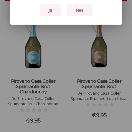
Ja
Nee
Pirovano Casa Coller
Pirovano Casa Coller
Spumante Brut
Spumante Brut
Chardonnay
De Pirovano Casa Coller
De Pirovano Casa Coller
Spumante Brut heeft een frisse
Spumante Brut Chardonnay
en elegante smaak met
heeft een frisse en elegante
levendige zuren. Tonen van
smaak met tonen van groene
groene appel, citrus en perzik
€9,95
appel, citrus en perzik. De fijne
balanceren met een subtiele
€9,95
mousse zorgt voor een
hint van brioche. De fijne
verfijnde structuur, terwijl de
mousse en lichte minerale