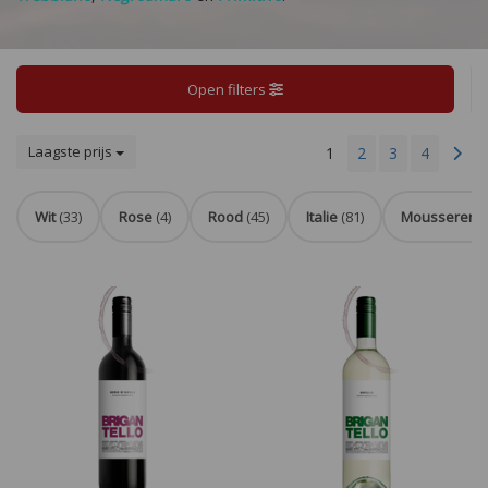
Open filters
Laagste prijs
1
2
3
4
Wit
(33)
Rose
(4)
Rood
(45)
Italie
(81)
Mousserend