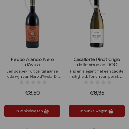
Feudo Arancio Nero
Casalforte Pinot Grigio
d'Avola
delle Venezie DOC
Een soepel-fruitige Italiaanse
Fris en elegant met een zachte
rode wijn van Nero d’Avola. De
fruitigheid. Tonen van perzik en
kleur is diep robijnrood. Met
peer worden vergezeld door
een intense geur van allerlei
subtiele citrusnuances. De wijn
fruit: rode besjes, kersen, wilde
heeft een uitgebalanceerde
€8,50
€8,95
aardbeien en granaatappel.
structuur en een verfijnde,
fruitige afdronk die harmonieus
blijft nazinderen.
In winkelwagen
In winkelwagen