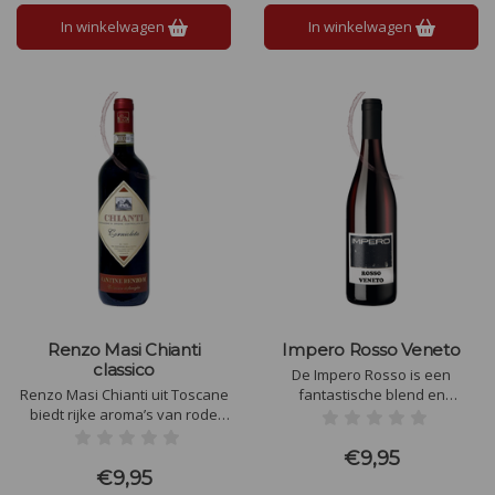
afdronk droog, evenwichtig en
afdronk.
In winkelwagen
In winkelwagen
subtiel amandelachtig is.
Renzo Masi Chianti
Impero Rosso Veneto
classico
De Impero Rosso is een
Renzo Masi Chianti uit Toscane
fantastische blend en
biedt rijke aroma’s van rode
samengesteld uit onder andere
bessen, kersen en viooltjes.
de Merlot, Corvina en
Deze klassieke Chianti, gerijpt
Rondinella en deze zorgen er
€9,95
in Slavonische eikenhouten
samen voor dat dit een
€9,95
vaten, heeft zachte tannines en
kwalitatief prima glas wijn is.