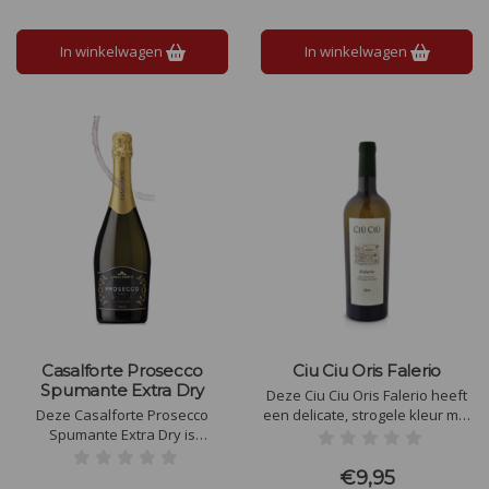
een perfecte balans. Ideaal bij
rood vlees, pasta en gerijpte
In winkelwagen
In winkelwagen
kazen.
Casalforte Prosecco
Ciu Ciu Oris Falerio
Spumante Extra Dry
Deze Ciu Ciu Oris Falerio heeft
Deze Casalforte Prosecco
een delicate, strogele kleur met
Spumante Extra Dry is
groene tinten die de lichte
uitstekend als aperitief en voor
zuurgraad en frisheid
feestelijke gelegenheden,
benadrukken. Het boeket is
€9,95