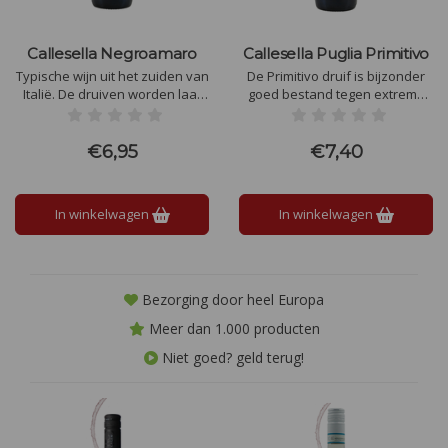
Callesella Negroamaro
Callesella Puglia Primitivo
Typische wijn uit het zuiden van
De Primitivo druif is bijzonder
Italië. De druiven worden laat
goed bestand tegen extreme
geoogst (eind september, begin
warmte. Dit is ook de reden dat
oktober) met een hoge graad
zij in het zuiden van Italië zo
van rijpheid. Dit geeft de wijn
geliefd is. Heel lang alleen
€6,95
€7,40
fruitinvloeden van gedroogd
gebruikt voor bulkwijnen, maar
fruit zoals pruimen en rozijnen.
tegenwoordig ook steeds meer
voor kwaliteitswijnen.
In winkelwagen
In winkelwagen
Bezorging door heel Europa
Meer dan 1.000 producten
Niet goed? geld terug!