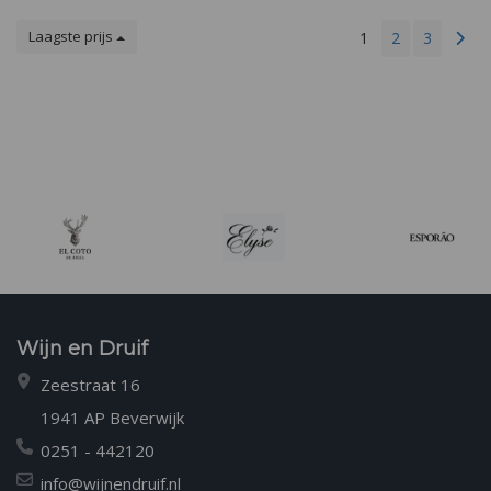
Laagste prijs
1
2
3
Wijn en Druif
Zeestraat 16
1941 AP Beverwijk
0251 - 442120
info@wijnendruif.nl