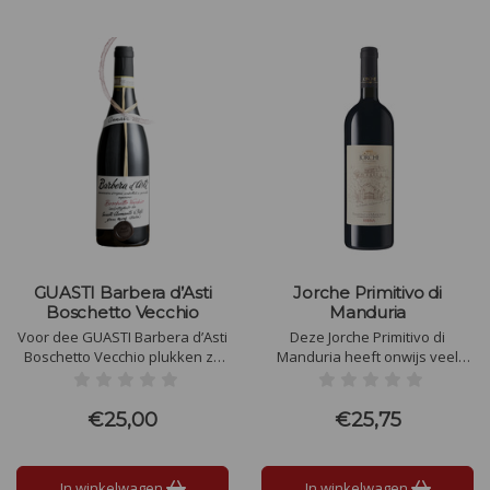
GUASTI Barbera d’Asti
Jorche Primitivo di
Boschetto Vecchio
Manduria
Voor dee GUASTI Barbera d’Asti
Deze Jorche Primitivo di
Boschetto Vecchio plukken ze
Manduria heeft onwijs veel
de druiven met de hand. De
geur! Zwoel en rijk met
wijn rijpt 18 maanden op
gestoofd fruit, vanille van het
barriques en vervolgens 6
hout en specerijen zoals
€25,00
€25,75
maanden op fles. Mooie
zoethout.
klassiek en authentieke wijn uit
Piemonte
In winkelwagen
In winkelwagen