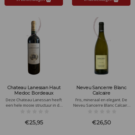
Chateau Lanessan Haut
Neveu Sancerre Blanc
Medoc Bordeaux
Calcaire
Deze Chateau Lanessan heeft
Fris, mineraal en elegant. De
een hele mooie structuur in de
Neveu Sancerre Blanc Calcaire
mond met veel kracht en zacht
heeft tonen van citrus,
rijp fruit. Zeer verfijnde
gestoofd fruit en witte peper,
tannines en mooie afdronk.
met een ronde, volle structuur.
€25,95
€26,50
Een geslaagde, zalige wijn om
De afdronk is verfijnd en lang,
van te genieten.
met meloen en rijpe citroen.