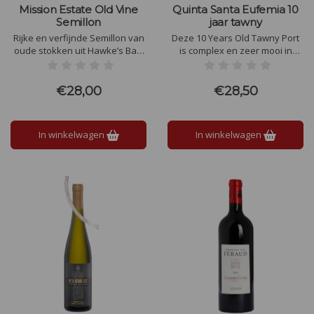
Mission Estate Old Vine
Quinta Santa Eufemia 10
Semillon
jaar tawny
Rijke en verfijnde Semillon van
Deze 10 Years Old Tawny Port
oude stokken uit Hawke’s Bay.
is complex en zeer mooi in
Rijpe citrus honing en witte
balans met karamel en vanille
bloemen met een zachte
afkomstig van de houtrijping en
romige structuur frisse zuren
gedroogde vruchten zoals
€28,00
€28,50
en een lange elegante afdronk.
pruimen en rozijnen. De
afdronk is lang, complex en
elegant.
In winkelwagen
In winkelwagen