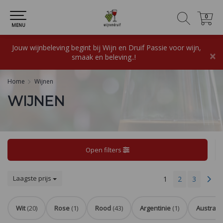
0
0
MENU
Jouw wijnbeleving begint bij Wijn en Druif Passie voor wijn,
×
smaak en beleving..!
Home
Wijnen
WIJNEN
Open filters
Laagste prijs
1
2
3
Wit
(20)
Rose
(1)
Rood
(43)
Argentinie
(1)
Australie