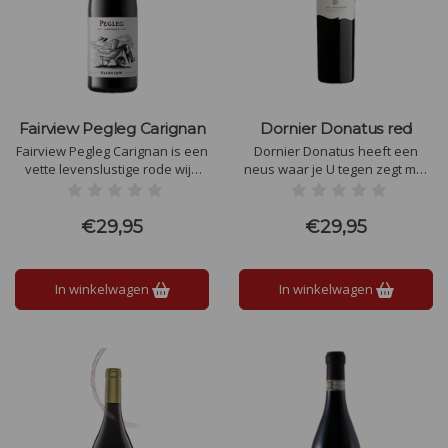
Fairview Pegleg Carignan
Dornier Donatus red
Fairview Pegleg Carignan is een
Dornier Donatus heeft een
vette levenslustige rode wijn
neus waar je U tegen zegt met
met een enorm karakter en
tonen van zwarte bessen en
diepte. Een neus van viooltjes,
zoethout. Verfijnde smaak en
verse kruiden en wilde bessen.
elegant met super zachte
€29,95
€29,95
Wat een topper..!
tannines.
In winkelwagen
In winkelwagen