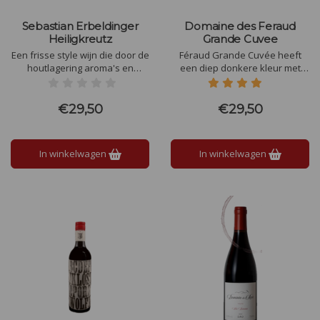
Sebastian Erbeldinger
Domaine des Feraud
Heiligkreutz
Grande Cuvee
Een frisse style wijn die door de
Féraud Grande Cuvée heeft
houtlagering aroma's en
een diep donkere kleur met
smaken van vanille en boter
paarse schitteringen. De rijke
meekrijgt. Complex met primair
aroma’s onthullen tonen van
fruit en frisse zuren. Een Top
zwart fruit, verse kruiden en
€29,50
€29,50
cuvee van Sebastian
vanille.
Erbeldinger.
In winkelwagen
In winkelwagen