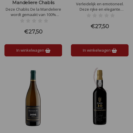
Mandeliere Chablis
Verleidelijk en emotioneel.
Deze Chablis De la Mandeliere
Deze rijke en elegante
wordt gemaakt van 100%
Stellenbosch Sangiovese
Chardonnay druiven. De ronde
presenteert een prikkelende
aromatische smaak bevat
neus en een complex
€27,50
citrustonen, een heerlijk zuurtje
mondgevoel. Rood van kleur,
€27,50
en wederom die mineralen,
aardse aroma's van kaneel en
alsof je de kalkstenen bodem
rode kersen.
zelf proeft.
In winkelwagen
In winkelwagen