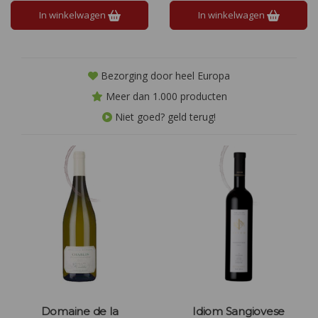
Perfecte balans tussen frisheid
In winkelwagen
In winkelwagen
en diepgang.
Bezorging door heel Europa
Meer dan 1.000 producten
Niet goed? geld terug!
Domaine de la
Idiom Sangiovese