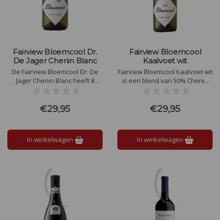
Fairview Bloemcool Dr.
Fairview Bloemcool
De Jager Chenin Blanc
Kaalvoet wit
De Fairview Bloemcool Dr. De
Fairview Bloemcool Kaalvoet wit
Jager Chenin Blanc heeft 8
is een blend van 50% Chenin
maanden houtopvoeding
Blanc en 50% Grenache Blanc.
gehad op Frans eikenvaten.
Goudgeel van kleur, complexe
Een neus van rijpe abrikoos,
wijn met honingzoete
€29,95
€29,95
peer, verse hazelnoot en
kweepeer, gele pruimen en
kruiden.
bloemen.
In winkelwagen
In winkelwagen