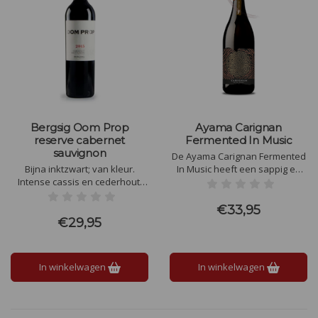
Bergsig Oom Prop
Ayama Carignan
reserve cabernet
Fermented In Music
sauvignon
De Ayama Carignan Fermented
Bijna inktzwart; van kleur.
In Music heeft een sappig en
Intense cassis en cederhout,
kruidig smaakprofiel met tonen
accenten van dennenhars en
van rijpe rode vruchten, zoals
vleugje nieuwe eik.
kersen en frambozen,
€33,95
aangevuld met subtiele kruiden
€29,95
en een elegante, zachte
afdronk.
In winkelwagen
In winkelwagen