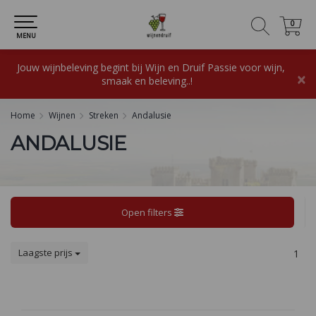
0
0
MENU
Jouw wijnbeleving begint bij Wijn en Druif Passie voor wijn,
×
smaak en beleving..!
Home
Wijnen
Streken
Andalusie
ANDALUSIE
Open filters
Laagste prijs
1