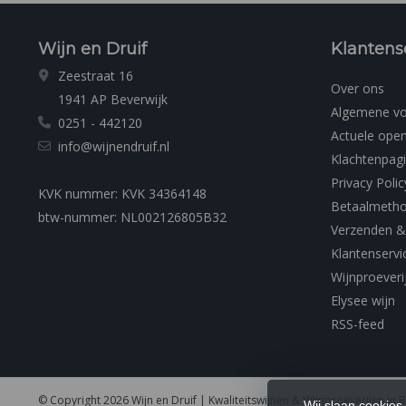
Wijn en Druif
Klantens
Zeestraat 16
Over ons
1941 AP Beverwijk
Algemene v
0251 - 442120
Actuele open
info@wijnendruif.nl
Klachtenpag
Privacy Polic
KVK nummer: KVK 34364148
Betaalmeth
btw-nummer: NL002126805B32
Verzenden &
Klantenservi
Wijnproeveri
Elysee wijn
RSS-feed
© Copyright 2026 Wijn en Druif | Kwaliteitswijnen & Wijnproeverijen in 
Wij slaan cookies