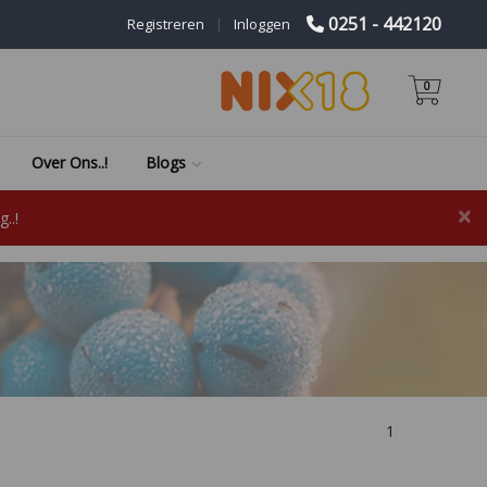
0251 - 442120
Registreren
|
Inloggen
0
Over Ons..!
Blogs
×
..!
1