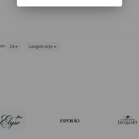
usão. De
 randje
ten
24
Laagste prijs