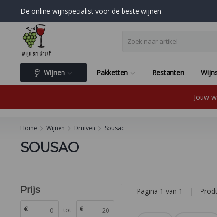
De online wijnspecialist voor de beste wijnen
Wijnen
Pakketten
Restanten
Wijns
Jouw wi
Home
Wijnen
Druiven
Sousao
SOUSAO
Prijs
Pagina 1 van 1
|
Prod
€
€
tot