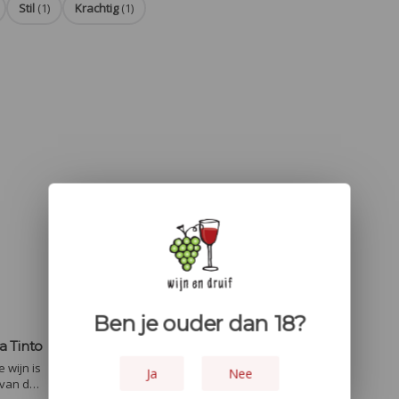
Stil
(1)
Krachtig
(1)
Ben je ouder dan 18?
a Tinto
 wijn is
Ja
Nee
 van de