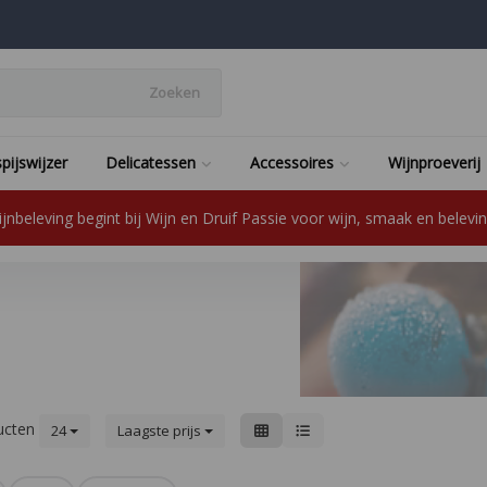
Zoeken
pijswijzer
Delicatessen
Accessoires
Wijnproeverij
jnbeleving begint bij Wijn en Druif Passie voor wijn, smaak en beleving
ucten
24
Laagste prijs