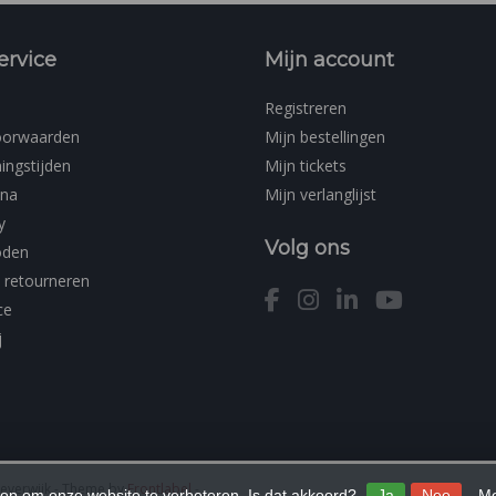
ervice
Mijn account
Registreren
oorwaarden
Mijn bestellingen
ingstijden
Mijn tickets
ina
Mijn verlanglijst
y
Volg ons
oden
 retourneren
ce
j
Beverwijk
- Theme by
Frontlabel
-
 op om onze website te verbeteren. Is dat akkoord?
Ja
Nee
Me