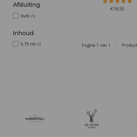
Aragonez, Petit Verdot en So
Afsluiting
krachtpatser met een zacht
€18,95
Kurk
(1)
Inhoud
0,75 ml
(1)
Pagina 1 van 1
|
Produc