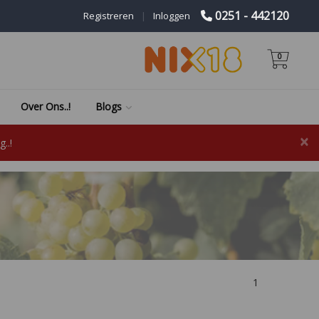
0251 - 442120
Registreren
|
Inloggen
0
Over Ons..!
Blogs
×
..!
1