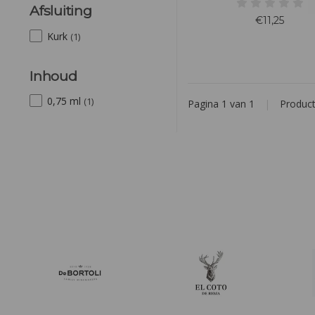
nectarine en kokosboter in 
Afsluiting
In de mond wordt de knap
€11,25
zuurgraad goed geïntegreerd
Kurk
(1)
tannines van de vaten. Mooi
verfrissende afdron
Inhoud
0,75 ml
(1)
Pagina 1 van 1
|
Produc