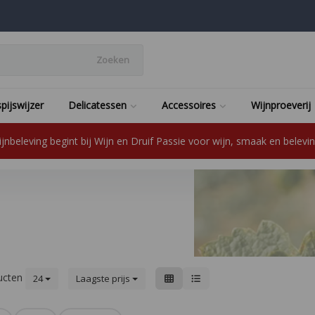
Zoeken
pijswijzer
Delicatessen
Accessoires
Wijnproeverij
jnbeleving begint bij Wijn en Druif Passie voor wijn, smaak en beleving
ucten
24
Laagste prijs