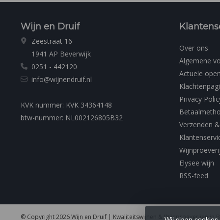
Wijn en Druif
Klantens
Zeestraat 16
Over ons
1941 AP Beverwijk
Algemene v
0251 - 442120
Actuele open
info@wijnendruif.nl
Klachtenpag
Privacy Polic
KVK nummer: KVK 34364148
Betaalmeth
btw-nummer: NL002126805B32
Verzenden &
Klantenservi
Wijnproeveri
Elysee wijn
RSS-feed
© Copyright 2026 Wijn en Druif | Kwaliteitswijnen & Wijnproeverijen in 
Wij slaan cookies