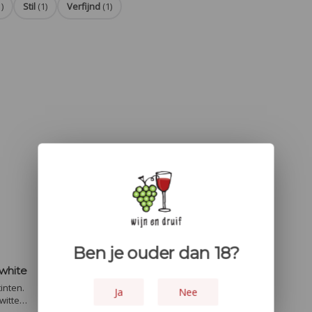
1)
Stil
(1)
Verfijnd
(1)
Ben je ouder dan 18?
 white
inten.
Ja
Nee
witte