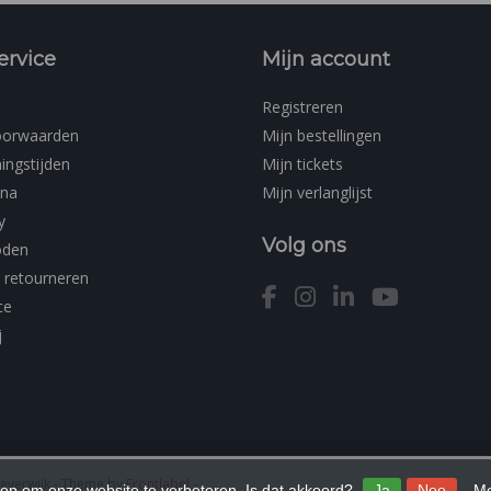
ervice
Mijn account
Registreren
oorwaarden
Mijn bestellingen
ingstijden
Mijn tickets
ina
Mijn verlanglijst
y
Volg ons
oden
 retourneren
ce
j
Beverwijk
- Theme by
Frontlabel
-
 op om onze website te verbeteren. Is dat akkoord?
Ja
Nee
Me