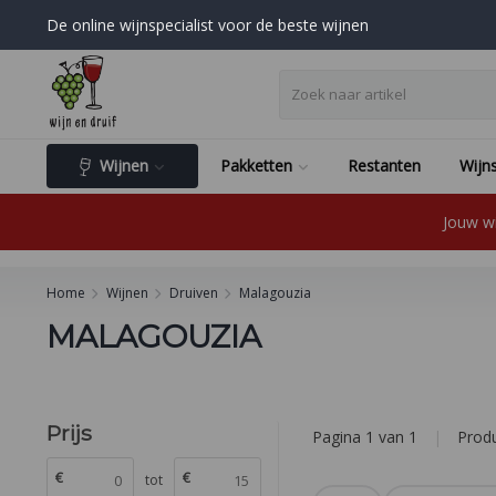
De online wijnspecialist voor de beste wijnen
Wijnen
Pakketten
Restanten
Wijns
Jouw wi
Home
Wijnen
Druiven
Malagouzia
MALAGOUZIA
Prijs
Pagina 1 van 1
|
Prod
€
€
tot