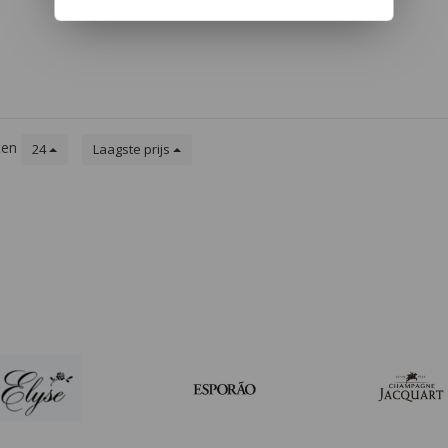
de neus.
perige
 door de
e lange
k
ten
24
Laagste prijs