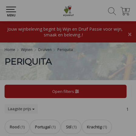
0
0
MENU
Jouw wijnbeleving begint bij Wijn en Druif Passie voor wijn,
×
smaak en beleving..!
Home
Wijnen
Druiven
Periquita
PERIQUITA
Open filters
Laagste prijs
1
Rood
(1)
Portugal
(1)
Stil
(1)
Krachtig
(1)