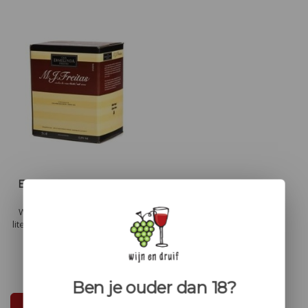
Ermelinda Freitas 5 liter
B.i.B
Wijnhuis Ermelinda Freitas 5
liter B.i.B is een robijn rode wijn
met fruitige aroma's met tonen
van bramen, aardbei en rode
bessen. Zijde zachte tannines
€19,50
Ben je ouder dan 18?
In winkelwagen