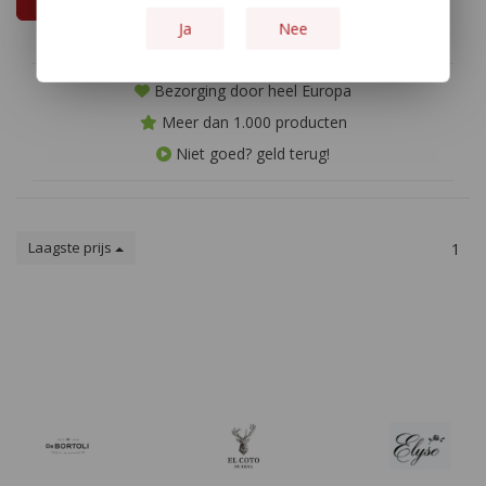
Ja
Nee
Bezorging door heel Europa
Meer dan 1.000 producten
Niet goed? geld terug!
Laagste prijs
1