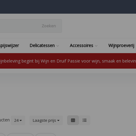
Zoeken
pijswijzer
Delicatessen
Accessoires
Wijnproeverij
jnbeleving begint bij Wijn en Druif Passie voor wijn, smaak en beleving
ucten
24
Laagste prijs