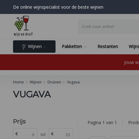
De online wijnspecialist voor de beste wijnen
Wijnen
Pakketten
Restanten
Wijns
Jouw wi
Home
Wijnen
Druiven
Vugava
VUGAVA
Prijs
Pagina 1 van 1
|
Prod
€
€
tot