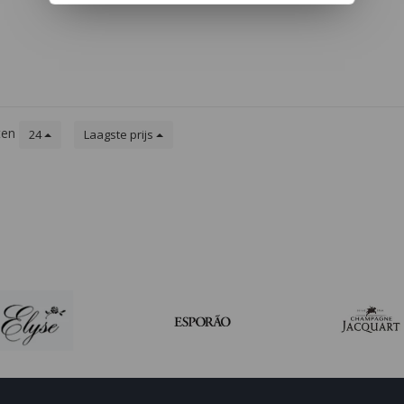
door de
noten van
erkt.
ten
24
Laagste prijs