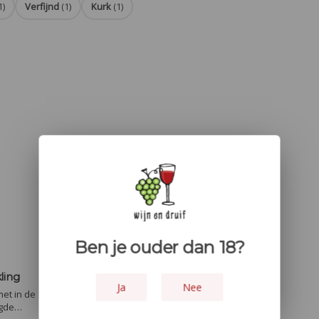
1)
Verfijnd
(1)
Kurk
(1)
Ben je ouder dan 18?
ling
Ja
Nee
et in de
gde