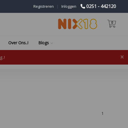
0251 - 442120
Registreren
|
Inloggen
0
Over Ons..!
Blogs
×
..!
1