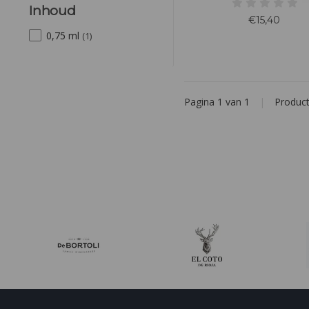
abrikozen van Posip, waar
Inhoud
steenfruit- en heldere citrus
€15,40
Chardonnay worden verst
0,75 ml
(1)
Pagina 1 van 1
|
Produc