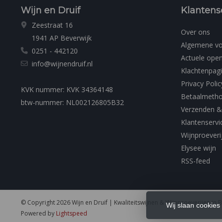
Wijn en Druif
Klantens
Zeestraat 16
Over ons
1941 AP Beverwijk
Algemene v
0251 - 442120
Actuele open
info@wijnendruif.nl
Klachtenpag
Privacy Polic
KVK nummer: KVK 34364148
Betaalmeth
btw-nummer: NL002126805B32
Verzenden &
Klantenservi
Wijnproeveri
Elysee wijn
RSS-feed
© Copyright 2026 Wijn en Druif | Kwaliteitswijnen & Wijnproeverijen in 
Wij slaan cookies
Powered by
Lightspeed