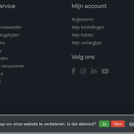
ervice
Mijn account
Registreren
oorwaarden
Mijn bestellingen
ingstijden
Mijn tickets
ina
Mijn verlanglijst
y
Volg ons
oden
 retourneren
ce
j
Beverwijk
- Theme by
Frontlabel
-
 op om onze website te verbeteren. Is dat akkoord?
Ja
Nee
Me