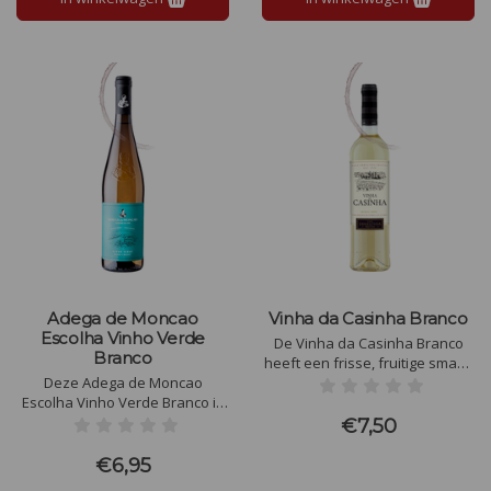
Adega de Moncao
Vinha da Casinha Branco
Escolha Vinho Verde
De Vinha da Casinha Branco
Branco
heeft een frisse, fruitige smaak
Deze Adega de Moncao
met tonen van limoen, groene
Escolha Vinho Verde Branco is
appel en perzik. Een levendige
een heldere, citroengele wijn,
zuurgraad en een zachte
€7,50
jong, fruitig, met nuances van
textuur leiden tot een
perzik en abrikoos, persistent
verfrissend minerale afdronk.
€6,95
en droog, lichtjes sprankelend.