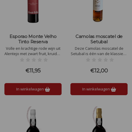
Esporao Monte Velho
Camolas moscatel de
Tinto Reserva
Setubal
Volle en krachtige rode wijn uit
Deze Camolas moscatel de
Alentejo met zwart fruit, kruiden
Setubal is één van de klassieke
en zachte houttonen. Gerijpt op
zoete wijnen van Portugal.
eiken en perfect bij vlees, wild
Moscatel de Setúbal is een
of kaas.
versterkte wijn. De gisting wordt
€11,95
€12,00
dus onderbroken door het
toevoegen van alcohol.
In winkelwagen
In winkelwagen