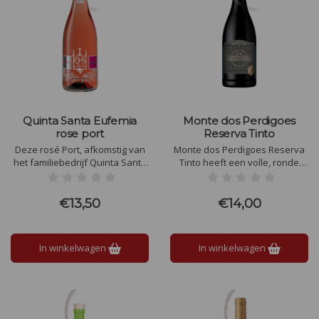
Quinta Santa Eufemia
Monte dos Perdigoes
rose port
Reserva Tinto
Deze rosé Port, afkomstig van
Monte dos Perdigoes Reserva
het familiebedrijf Quinta Santa
Tinto heeft een volle, ronde
Eufemia, heeft in de geur en
smaak met rijp zwart fruit, zoals
smaak zoet fruit als aardbei en
pruimen en bramen, verfijnde
frambozen. Deze Port is lekker
tonen van kruiden, cacao en
€13,50
€14,00
zoet, fris, vrij vol en sappig van
subtiele vanille, ondersteund
smaak.
door zachte tannines en een
elegante, lange afdronk.
In winkelwagen
In winkelwagen