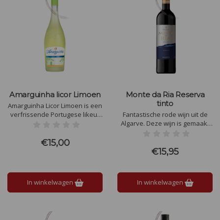
Amarguinha licor Limoen
Monte da Ria Reserva
tinto
Amarguinha Licor Limoen is een
verfrissende Portugese likeur
Fantastische rode wijn uit de
met de levendige smaak van
Algarve. Deze wijn is gemaakt
limoenen en een vleugje
van de Touriga Nacional en
amandel. Heerlijk puur, met ijs
Syrah druiven. Verrassend,
€15,00
of in cocktails.
exotisch met een vleugje hout.
€15,95
De ideale rode wijn met
karakter
In winkelwagen
In winkelwagen