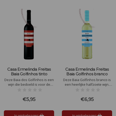
Casa Ermelinda Freitas
Casa Ermelinda Freitas
Baia Golfinhos tinto
Baia Golfinhos branco
Deze Baia dos Golfinhos is een
Deze Baia Golfinhos branco is
wijn die bedoeld is voor de
een heerlijke halfzoete wijn.
Horeca, feesten of partijen,
Proef de zon, de zomer,
omdat deze wijn heel
bloemen, tropische fruit, citrus,
toegangelijk is en ideaal is om
zacht en toch nog genoeg
€5,95
€6,95
te schenken per glas.
frisheid die duidelijk aanwezig
is in de afdronk.
In winkelwagen
In winkelwagen