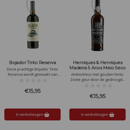
Bojador Tinto Reserva
Henriques & Henriques
Madeira 5 Anos Meio Seco
Deze prachtige Bojador Tinto
Reserva wordt gemaakt van
Amberkleur met gouden hints.
Alicante Bouschet, Touriga
Zoete geur door de gedroogde
Nacional en Aragonez.
vruchten en honing. Medium
Robijnrode kleur, gelaagd met
zoet, vol van smaak met
€15,95
zwarte bessen, pruimen en
gedroogd fruit
€15,95
kruiden en geroosterde
aroma's. De afdronk wordt
gekenmerkt door rijp fruit en
In winkelwagen
In winkelwagen
aroma's van hout