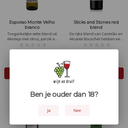
Esporao Monte Velho
Sticks and Stones red
branco
blend
Toegankelijke witte blend uit
De rijke blend van Castelão en
Alentejo met citrus, perzik en
Alicante Bouschet hebben een
florale tonen. Soepel, fris en
royale wijn voortgebracht. Een
veelzijdig. Perfect bij lichte
donkere kleur, zachte
gerechten en borrelmomenten.
geïntegreerde tannines en
€9,50
€9,75
rijpe, kruidige smaken.
In winkelwagen
In winkelwagen
Ben je ouder dan 18?
Ja
Nee