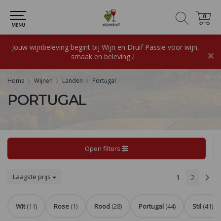
0
0
MENU
Jouw wijnbeleving begint bij Wijn en Druif Passie voor wijn,
×
smaak en beleving..!
Home
Wijnen
Landen
Portugal
PORTUGAL
Open filters
Laagste prijs
1
2
Wit
(11)
Rose
(1)
Rood
(28)
Portugal
(44)
Stil
(41)