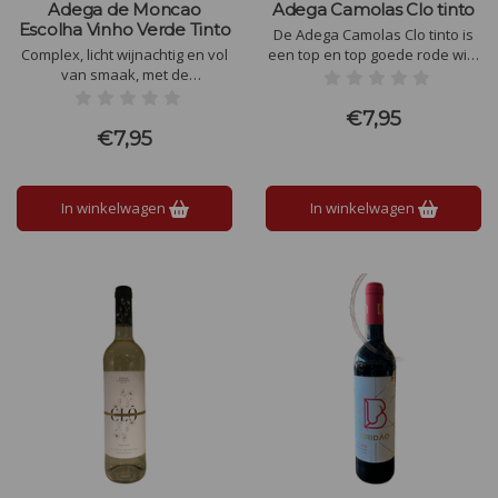
Adega de Moncao
Adega Camolas Clo tinto
Escolha Vinho Verde Tinto
De Adega Camolas Clo tinto is
Complex, licht wijnachtig en vol
een top en top goede rode wijn
van smaak, met de
qua prijs/kwaliteit uit het warme
aanwezigheid van wilde
Setubal. De Adega Camolas Clo
vruchten en een klein bubbeltje
tinto is goed uitgebalanceerd
€7,95
zoals wij deze kennen van de
met zachte tannines.
€7,95
Vinho Verde.
In winkelwagen
In winkelwagen