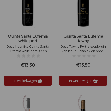
Quinta Santa Eufemia
Quinta Santa Eufemia
white port
tawny
Deze heerlijke Quinta Santa
Deze Tawny Port is goudbruin
Eufemia white port is een
van kleur, Complex en breed
verfrissend, maar intense witte
van geur en smaak met vanille,
Port met duidelijke tonen van
zoet rijp fruit zoals rode bessen
citrusfruit, lychee en groene
en pruimen. Deze Port
€13,50
€13,50
asperges in de neus.
verkopen wij ook onder het
label Santa Eufemia.
In winkelwagen
In winkelwagen