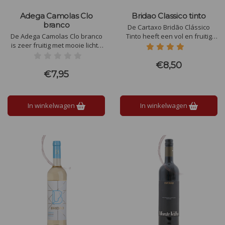
Adega Camolas Clo
Bridao Classico tinto
branco
De Cartaxo Bridão Clássico
De Adega Camolas Clo branco
Tinto heeft een vol en fruitig
is zeer fruitig met mooie lichte
smaakprofiel, met tonen van
zuren. De Adega Camolas Clo
rijpe kersen, pruimen en een
branco komt uit het warme
vleugje kruiden, harmonieus
€8,50
Setubal in het zuiden van
verweven met subtiele hints
€7,95
Portugal, heeft veel fruit en
van vanille en een zachte,
hiermee haal je de zomer in
ronde afdronk.
huis.
In winkelwagen
In winkelwagen