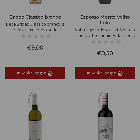
Bridao Classico branco
Esporao Monte Velho
tinto
Deze Bridao Classico branco is
tropisch met een goede
Volfruitige rode wijn uit Alentejo
intensiteit met tonen van
met zachte tannines, kersen,
passievrucht en citrusvruchten.
pruimen en kruidigheid. Soepel,
In de smaak vooral fruitig, fris
rond en heerlijk bij vlees, kazen
€9,00
en evenwichtig met een
of tapas.
€9,50
aangename en aanhoudende
afdronk
In winkelwagen
In winkelwagen