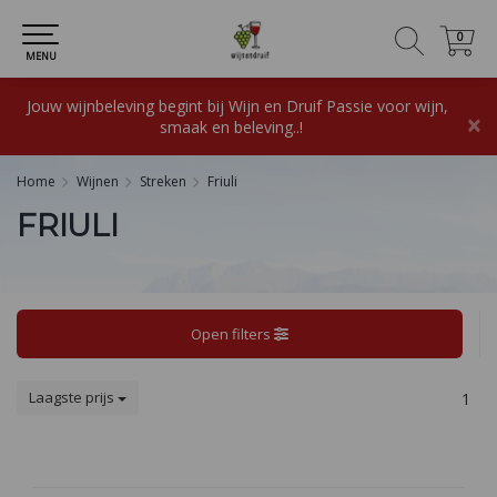
0
0
MENU
Jouw wijnbeleving begint bij Wijn en Druif Passie voor wijn,
×
smaak en beleving..!
Home
Wijnen
Streken
Friuli
FRIULI
Open filters
Laagste prijs
1