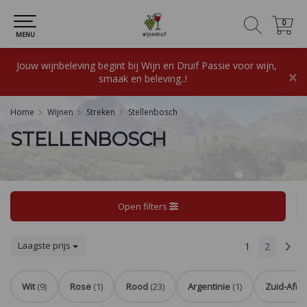
0
0
MENU
Jouw wijnbeleving begint bij Wijn en Druif Passie voor wijn,
×
smaak en beleving..!
Home
Wijnen
Streken
Stellenbosch
STELLENBOSCH
Open filters
Laagste prijs
1
2
Wit
(9)
Rose
(1)
Rood
(23)
Argentinie
(1)
Zuid-Afrik