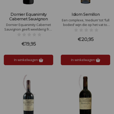
Dornier Equanimity
Idiom Semillon
Cabernet Sauvignon
Een complexe, ‘medium’ tot ‘full
Dornier Equanimity Cabernet
bodied’ wijn die op het vat tot
Sauvignon geeft weelderig fruit
wasdom kwam. Een delicaat
en heeft een prachtige
citrus parfum vermengt zich
structuur. Compleet bouquet
met een vleug van citroen
€20,95
van cassis, zwarte bessen en
merengue, gele pruim en witte
€19,95
ook hout- (potlood-)schaafsel,
peper.
een hint van eikenhout en
‘sigarendoos’-aroma’s.
In winkelwagen
In winkelwagen