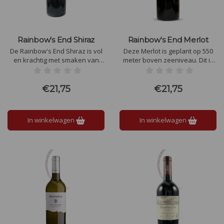
Rainbow's End Shiraz
Rainbow's End Merlot
De Rainbow's End Shiraz is vol
Deze Merlot is geplant op 550
en krachtig met smaken van
meter boven zeeniveau. Dit is
donker fruit, peper en kruiden,
een fruitgedreven Merlot met
ondersteund door een zachte
pruimen en moerbei in de neus,
tanninestructuur. Subtiele
een laag alcoholgehalte, een
€21,75
€21,75
tonen van eiken, chocolade en
soepel en goed geïntegreerd
specerijen geven de wijn een
gehemelte.
lange, verfijnde afdronk.
In winkelwagen
In winkelwagen