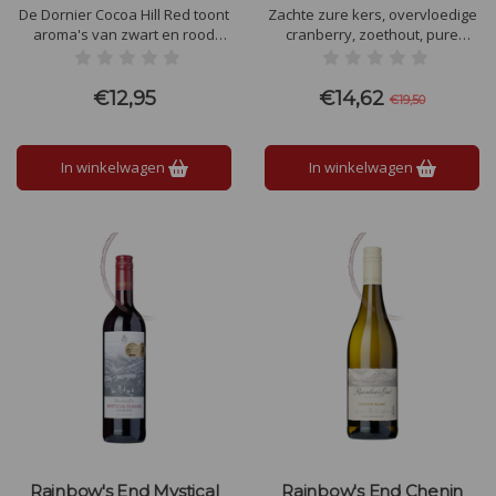
De Dornier Cocoa Hill Red toont
Zachte zure kers, overvloedige
aroma's van zwart en rood
cranberry, zoethout, pure
fruit, peper en een vleugje
chocolade, kaneel en piment
kruiden. De smaak is smaakvol
worden ondersteund door
en goed uitgebalanceerd met
delicate bloemige tonen. Een
€12,95
€14,62
€19,50
puur fruit, frisse zuren en fijne
hartige wijn met krijtachtige
tannines en een aanhoudende
tannines.
afdronk.
In winkelwagen
In winkelwagen
Rainbow's End Mystical
Rainbow's End Chenin