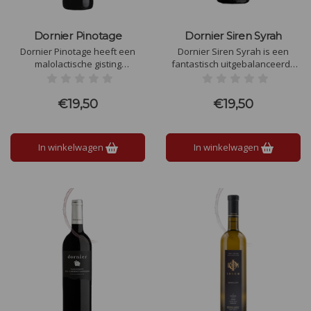
Dornier Pinotage
Dornier Siren Syrah
Dornier Pinotage heeft een
Dornier Siren Syrah is een
malolactische gisting
fantastisch uitgebalanceerde
ondergaan in stalen tanks en
Syrah uit Stellenbosch. 15
daarna 12 maanden op nieuw
maanden houtrijping met
Frans eiken vaten opgevoed.
aroma's van rode bessen,
€19,50
€19,50
Neus van zwarte kersen, tabak
kruiden en viooltjes.
en nootmuskaat.
In winkelwagen
In winkelwagen