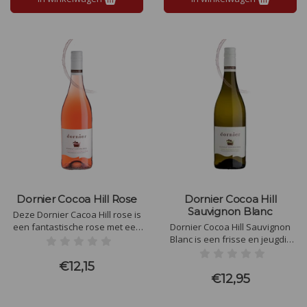
Dornier Cocoa Hill Rose
Dornier Cocoa Hill
Sauvignon Blanc
Deze Dornier Cacoa Hill rose is
een fantastische rose met een
Dornier Cocoa Hill Sauvignon
heel mooie kleur. Aroma's van
Blanc is een frisse en jeugdig
rozenblaadjes en aardbeien.
Sauvignon Blanc met mooi
Levendige wijn met een zacht
evenwicht in fruit, alcohol en
€12,15
zuurgraad en smaken van
zachte zuurgraad. Aroma's van
€12,95
Turks fruit, aardbeien en rode
ananas, limoen en groen
kersen
appels