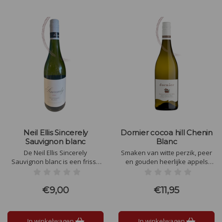
Neil Ellis Sincerely
Dornier cocoa hill Chenin
Sauvignon blanc
Blanc
De Neil Ellis Sincerely
Smaken van witte perzik, peer
Sauvignon blanc is een frisse
en gouden heerlijke appels
Sauvignon Blanc van wijnhuis
domineren de neus. De smaak
Neil Ellis. Mooie groene
is levendig met een zachte
reflecties met in de neus veel
zuurgraad, waardoor er een
€9,00
€11,95
groen fruit zoals appel
geconcentreerde afdronk
overblijft.
In winkelwagen
In winkelwagen