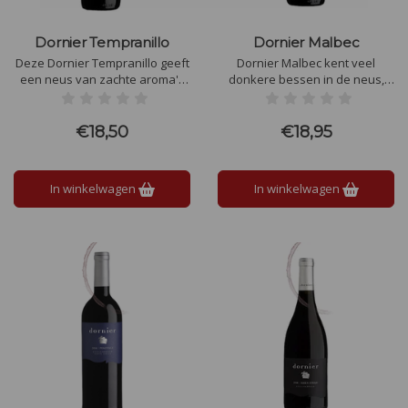
Dornier Tempranillo
Dornier Malbec
Deze Dornier Tempranillo geeft
Dornier Malbec kent veel
een neus van zachte aroma's
donkere bessen in de neus,
van melasse met een hint van
maar ook pruimen en hints van
kruiden en een leerachtig
viooltjes. In de mond sappig
appèl. Op het palet toont de
fruit met tonen van pure
€18,50
€18,95
wijn een smaakvol karakter;
chocolade en bessen. Mooie
vol, met een uitstekende lengte
lange afdronk met een
en prachtige tannines.
spetterende finale
In winkelwagen
In winkelwagen