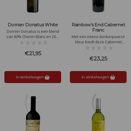
Dornier Donatus White
Rainbow's End Cabernet
Franc
Dornier Donatus is een blend
van 80% Chenin Blanc en 20%
Met een intens donkerpaarse
Semillon druiven. Chenin blanc
kleur biedt deze Cabernet
geeft de wijn complexiteit en de
Franc een neus van
Semillon rijk mondgevoel.
eikenparfum met stro, tijm en
€21,95
Aroma's witte bloemen, frisse
basilicum. Het mondgevoel
€23,25
peren en steenfruit.
geeft brede, soepele tannines
met braam en crème brulé. De
afdronk kenmerkt zich door
In winkelwagen
In winkelwagen
rijke chocolade en wilde bes.