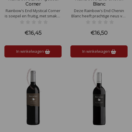
Corner
Blanc
Rainbow's End Mystical Corner
Deze Rainbow's End Chenin
is soepel en fruitig, met smaken
Blanc heeft prachtige neus van
van rijpe rode bessen, lichte
tropisch fruit en perenbloesem,
kruiden en een vleugje vanille.
geeft deze Chenin Blanc een
De wijn heeft een zijdezachte
knapperige frisheid van witte
€16,45
€16,50
textuur en een elegante, lange
peer en gele appels in de
afdronk.
mond.
In winkelwagen
In winkelwagen