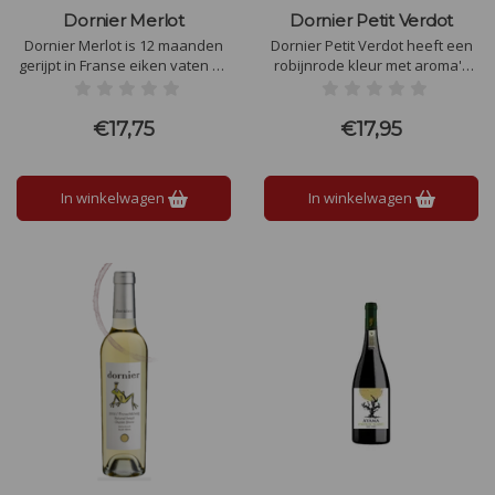
Dornier Merlot
Dornier Petit Verdot
Dornier Merlot is 12 maanden
Dornier Petit Verdot heeft een
gerijpt in Franse eiken vaten en
robijnrode kleur met aroma's
kent tonen van kersen,
van rijpe pruimen en verse
donkere bessen met hints van
kersen. Volle gestructureerde
fynbos. Een heerlijke Merlot in
wijn met een fluweel zachte
€17,75
€17,95
prijs en kwaliteit
afdronk
In winkelwagen
In winkelwagen