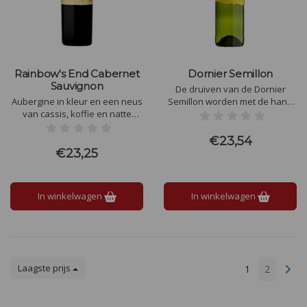
Rainbow's End Cabernet
Dornier Semillon
Sauvignon
De druiven van de Dornier
Aubergine in kleur en een neus
Semillon worden met de hand
van cassis, koffie en natte
geoogst. Daarna in 300 liter
tabak. Een palet van
vaten (nieuw Frans eiken). 10
zijdeachtige, soepele tannines
maanden Sur-lie maakt deze
€23,54
met donkere chocolade en
Semillon een vol en romige
€23,25
dadels en een aanhoudende
witte wijn.
afdronk.
In winkelwagen
In winkelwagen
Laagste prijs
1
2