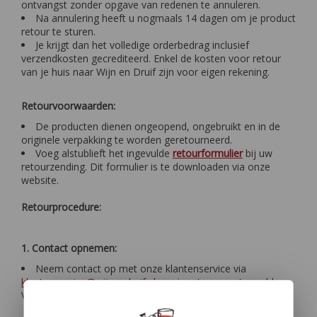
ontvangst zonder opgave van redenen te annuleren.
Na annulering heeft u nogmaals 14 dagen om je product
retour te sturen.
Je krijgt dan het volledige orderbedrag inclusief
verzendkosten gecrediteerd. Enkel de kosten voor retour
van je huis naar Wijn en Druif zijn voor eigen rekening.
Retourvoorwaarden:
De producten dienen ongeopend, ongebruikt en in de
originele verpakking te worden geretourneerd.
Voeg alstublieft het ingevulde
retourformulier
bij uw
retourzending. Dit formulier is te downloaden via onze
website.
Retourprocedure:
1. Contact opnemen:
Neem contact op met onze klantenservice via
klantenservice@wijnendruif.nl
om je retour aan te melden.
Vermeld hierbij jouw ordernummer en de reden van retour.