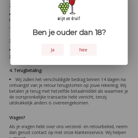
2. Verzenden:
Stuur het product, samen met het
retourformulier
, naar
het volgende adres: Wijnwinkel Retourafdeling Zeestraat 16
, 1941 AP in Beverwijk
Ben je ouder dan 18?
3. Bevestiging:
Zodra wij uw retourzending hebben ontvangen en
Ja
Nee
gecontroleerd, sturen wij je een bevestiging per e-mail.
4. Terugbetaling:
Wij zullen het verschuldigde bedrag binnen 14 dagen na
ontvangst van je retour terugstorten op jouw rekening. Wij
betalen je terug met hetzelfde betaalmiddel als waarmee je
de oorspronkelijke transactie hebt verricht, tenzij
uitdrukkelijk anders is overeengekomen.
Vragen?
Als je vragen hebt over ons verzend- en retourbeleid, neem
dan gerust contact op met onze klantenservice. Wij helpen