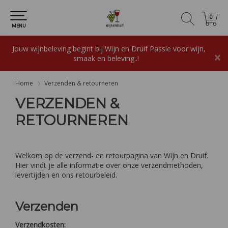
0
0
MENU
Jouw wijnbeleving begint bij Wijn en Druif Passie voor wijn,
×
smaak en beleving..!
Home
Verzenden & retourneren
VERZENDEN &
RETOURNEREN
Welkom op de verzend- en retourpagina van Wijn en Druif.
Hier vindt je alle informatie over onze verzendmethoden,
levertijden en ons retourbeleid.
Verzenden
Verzendkosten: