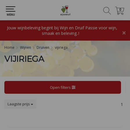
0
0
MENU
Jouw wijnbeleving begint bij Wijn en Druif Passie voor wijn,
×
smaak en beleving..!
Home
Wijnen
Druiven
vijiriega
VIJIRIEGA
Open filters
Laagste prijs
1