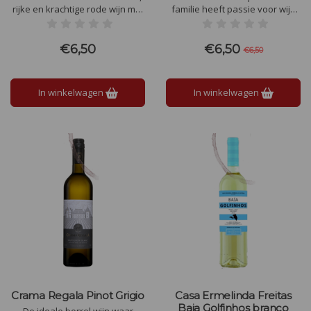
rijke en krachtige rode wijn met
familie heeft passie voor wijn
lagen van zwarte kersen,
en grote liefde voor terroir. In
frambozen en kaneel
de 19de eeuw zijn zij begonnen
in Saint-Émilion. Vervolgens
€6,50
€6,50
€6,50
hebben René Lavau en zijn
zoon een kleine wijngaard en
sinaasappelboomgaard in
In winkelwagen
In winkelwagen
Tunesië omgetoverd tot
Crama Regala Pinot Grigio
Casa Ermelinda Freitas
Baia Golfinhos branco