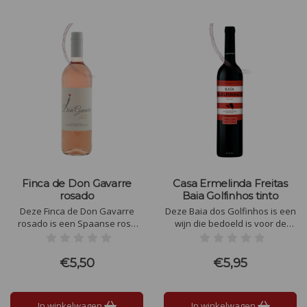
Finca de Don Gavarre
Casa Ermelinda Freitas
rosado
Baia Golfinhos tinto
Deze Finca de Don Gavarre
Deze Baia dos Golfinhos is een
rosado is een Spaanse rosé
wijn die bedoeld is voor de
met een heldere roze kleur. De
Horeca, feesten of partijen,
geur is rood fruitig met bessen,
omdat deze wijn heel
frambozen, bosaardbeitjes en
toegangelijk is en ideaal is om
€5,50
€5,95
subtiel vijgen. Ook in de zachte,
te schenken per glas.
romige smaak treedt al dit fruit
op de voorgrond.
In winkelwagen
In winkelwagen