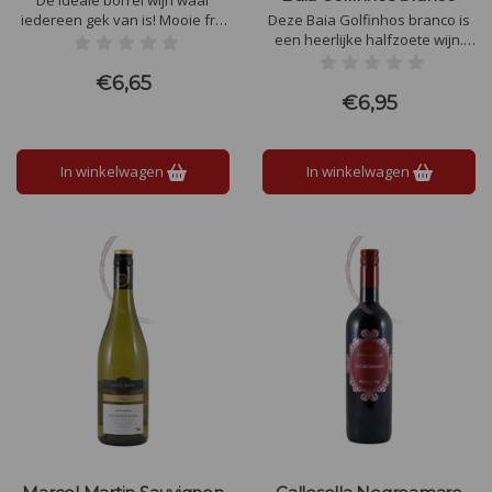
De ideale borrel wijn waar
iedereen gek van is! Mooie fris
Deze Baia Golfinhos branco is
witte wijn met groene appel en
een heerlijke halfzoete wijn.
rijp fruit. Geurig, aromatisch en
Proef de zon, de zomer,
zacht. Een mooie Pinot Grigio uit
bloemen, tropische fruit, citrus,
€6,65
Moldavië.
zacht en toch nog genoeg
€6,95
frisheid die duidelijk aanwezig
is in de afdronk.
In winkelwagen
In winkelwagen