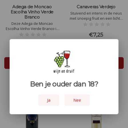
Adega de Moncao
Canaveras Verdejo
Escolha Vinho Verde
Stuivend en intens in de neus
Branco
met snoepig fruit en een lichte
Deze Adega de Moncao
bloemigheid in de achtergrond.
Escolha Vinho Verde Branco is
Je ruikt en proeft perendrups,
een heldere, citroengele wijn,
groene appel en witte bloemen.
€7,25
jong, fruitig, met nuances van
perzik en abrikoos, persistent
€6,95
en droog, lichtjes sprankelend.
Fantastische Vinho Verde met
een volle smaak.
In winkelwagen
In winkelwagen
Ben je ouder dan 18?
Ja
Nee