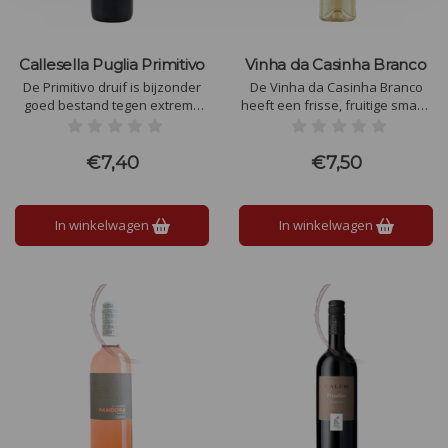
Callesella Puglia Primitivo
Vinha da Casinha Branco
De Primitivo druif is bijzonder
De Vinha da Casinha Branco
goed bestand tegen extreme
heeft een frisse, fruitige smaak
warmte. Dit is ook de reden dat
met tonen van limoen, groene
zij in het zuiden van Italië zo
appel en perzik. Een levendige
geliefd is. Heel lang alleen
zuurgraad en een zachte
€7,40
€7,50
gebruikt voor bulkwijnen, maar
textuur leiden tot een
tegenwoordig ook steeds meer
verfrissend minerale afdronk.
voor kwaliteitswijnen.
In winkelwagen
In winkelwagen