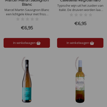
Marcel Martin Sauvignon
Callesella Negroamaro
Blanc
Typische wijn uit het zuiden van
Marcel Martin Sauvignon Blanc
Italië. De druiven worden laat
een lichtgele kleur met frisse
geoogst (eind september, begin
groene tinten. Vooral tropisch
oktober) met een hoge graad
fruit, maar ook subtiel wat
van rijpheid. Dit geeft de wijn
€6,95
groene typische Sauvignon
fruitinvloeden van gedroogd
€6,95
aroma’s zoals appel en
fruit zoals pruimen en rozijnen.
kruisbessen. Levendig, droog
en fruitig.
In winkelwagen
In winkelwagen