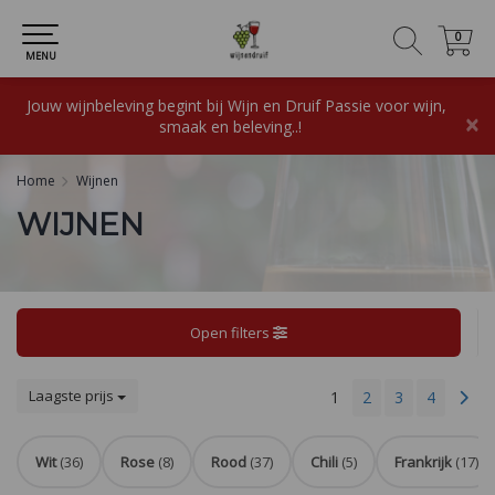
0
0
MENU
Jouw wijnbeleving begint bij Wijn en Druif Passie voor wijn,
×
smaak en beleving..!
Home
Wijnen
WIJNEN
Open filters
Laagste prijs
1
2
3
4
Wit
(36)
Rose
(8)
Rood
(37)
Chili
(5)
Frankrijk
(17)