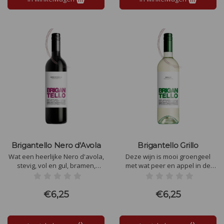
Brigantello Nero d'Avola
Brigantello Grillo
Wat een heerlijke Nero d'avola,
Deze wijn is mooi groengeel
stevig, vol en gul, bramen,
met wat peer en appel in de
zoethout en bosbes.
geur. In de smaak honing,
Fluweelzachte tannines,
abrikoos en gedroogd fruit,
heerlijk afgerond. Verleidelijk
daarnaast ook lekker tropisch
€6,25
€6,25
met in de finale goede zuren.
fruit. Rond en zacht, verleidelijk,
maar wel met goede zuren in
de finale.