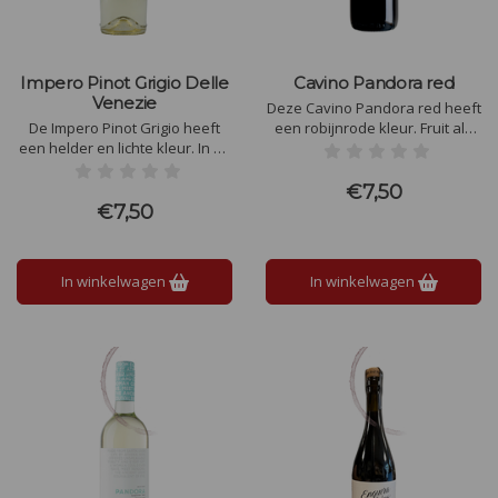
Impero Pinot Grigio Delle
Cavino Pandora red
Venezie
Deze Cavino Pandora red heeft
De Impero Pinot Grigio heeft
een robijnrode kleur. Fruit als
een helder en lichte kleur. In de
kersen en bramen. Zachte,
neus fijne, kruidige aroma's
soepele tannines en een kleine
van geel fruit, wat munt, vers
hoeveelheid restsuiker, maken
€7,50
gemaaid gras en mirabellen,
deze wijn toegankelijk en voor
€7,50
vergezeld van een fijn
iedereen geschikt. De wijn
afgestemde zuurgraad en een
heeft een redelijk laag
goede balans.
alcoholpercentage.
In winkelwagen
In winkelwagen