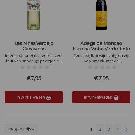
Las Niñas Verdejo
Adega de Moncao
Canaveras
Escolha Vinho Verde Tinto
Intens bouquet met vooral veel
Complex, licht wijnachtig en vol
fruit van snoepige peertjes, tot
van smaak, met de
meloen en steenvruchten. De
aanwezigheid van wilde
wijn krijgt meer diepte door de
vruchten en een klein bubbeltje
combinatie van een lichte
zoals wij deze kennen van de
€7,95
€7,95
bloemigheid en fijne kruiden
Vinho Verde.
als venkel of anijs.
In winkelwagen
In winkelwagen
Laagste prijs
1
2
3
4