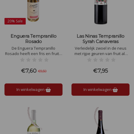
20%
Sale
Enguera Tempranillo
Las Ninas Tempranillo
Rosado
Syrah Canaveras
De Enguera Tempranillo
Verleidelijk zwoel in de neus
Rosado heeft een fris en fruitig
met rijpe geuren van fruit als
smaaktype, met tonen van rode
bosvruchten, kersen, pruimen
bessen zoals aardbeien en
en rozen. De wijn heeft een
frambozen, lichte
lichte body en is erg
€7,60
€7,95
€9,50
citrusnuances, en een
toegankelijk, makkelijk
verfrissende, uitgebalanceerde
drinkbaar.
zuurgraad.
In winkelwagen
In winkelwagen