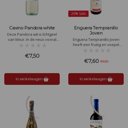
20%
Sale
Cavino Pandora white
Enguera Tempranillo
Joven
Deze Pandora wit is lichtgeel
van kleur. In de neus vooral
Enguera Tempranillo Joven
frisse, fruittonen van citrus en
heeft een fruitig en soepel
perzik. Een lichte toon van de
smaaktype, met tonen van rood
sauvignon zoals vers gras. In
fruit zoals kersen en
€7,50
de smaak een combinatie van
aardbeien, zachte tannines en
€7,60
€9,50
citrus en rijpe, rondere
een lichte kruidigheid.
fruitsmaken door de
druivencombinatie.
In winkelwagen
In winkelwagen