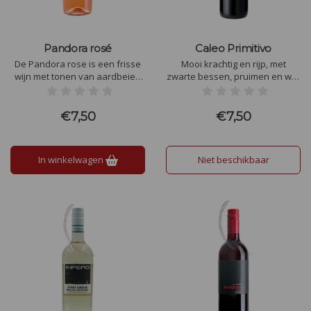
Pandora rosé
Caleo Primitivo
De Pandora rose is een frisse
Mooi krachtig en rijp, met
wijn met tonen van aardbeien
zwarte bessen, pruimen en wat
en frambozen. Deze Griekse
tabak in de geur. In de smaak
rose heeft fruit en is enigszins
lekker rijp bosfruit, aangename
rijp, wat een klein beetje
stevigheid en lekkere
€7,50
€7,50
restsuiker geeft. Vol en zacht
zwoelheid. Mooi stoer en
van smaak
stevig, met een zachte finale.
In winkelwagen
Niet beschikbaar