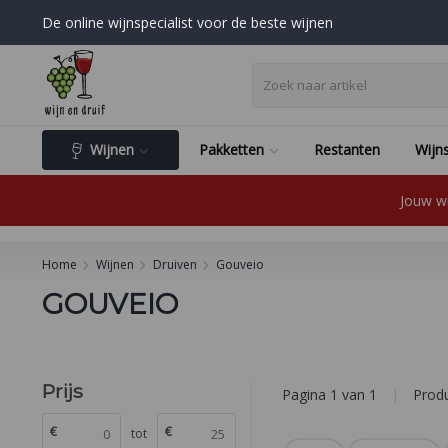
De online wijnspecialist voor de beste wijnen
Wijnen
Pakketten
Restanten
Wijns
Jouw wi
Home
Wijnen
Druiven
Gouveio
GOUVEIO
Prijs
Pagina 1 van 1
|
Prod
€
€
tot