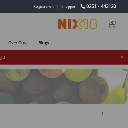
0251 - 442120
Registreren
|
Inloggen
0
Over Ons..!
Blogs
×
..!
1