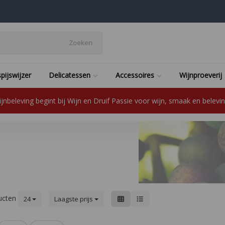
Zoeken
pijswijzer
Delicatessen
Accessoires
Wijnproeverij
jnbeleving begint bij Wijn en Druif Passie voor wijn, smaak en beleving
ucten
24
Laagste prijs