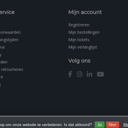
ervice
Mijn account
Registreren
oorwaarden
Mijn bestellingen
ingstijden
Mijn tickets
ina
Mijn verlanglijst
y
Volg ons
oden
 retourneren
ce
j
Beverwijk
- Theme by
Frontlabel
-
 op om onze website te verbeteren. Is dat akkoord?
Ja
Nee
Me