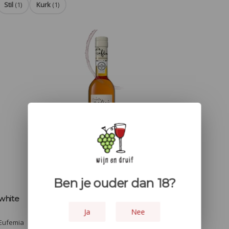
Stil
(1)
Kurk
(1)
Ben je ouder dan 18?
white
Quinta Santa Eufemia 10 jaar
white
Ja
Nee
 Eufemia
Deze Quinta Santa Eufemia white