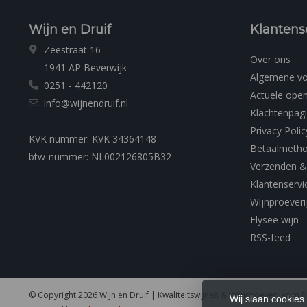
Wijn en Druif
Klantens
Zeestraat 16
Over ons
1941 AP Beverwijk
Algemene v
0251 - 442120
Actuele open
info@wijnendruif.nl
Klachtenpag
Privacy Polic
KVK nummer: KVK 34364148
Betaalmeth
btw-nummer: NL002126805B32
Verzenden &
Klantenservi
Wijnproeveri
Elysee wijn
RSS-feed
© Copyright 2026 Wijn en Druif | Kwaliteitswijnen & Wijnproeverijen in 
Wij slaan cookies