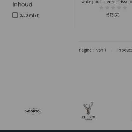
white port is een verfrissen
Inhoud
intense witte Port met duid
tonen van citrusfruit, lych
€13,50
0,50 ml
(1)
groene asperges in de n
Pagina 1 van 1
|
Produc