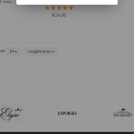
d, maar
reserve is een 10 jaar oude witte port
elijke
van Quinta de Santa Eufémia en kan
ee en
vergezeld gaan met foie gras of
€24,95
eus.
andere pathé en koude desserts.
ten
24
Laagste prijs