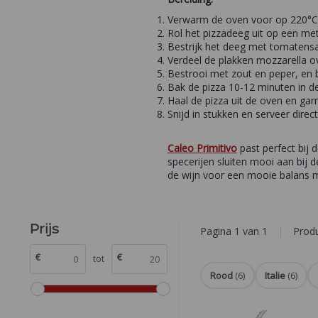
Verwarm de oven voor op 220°C
Rol het pizzadeeg uit op een me
Bestrijk het deeg met tomatensau
Verdeel de plakken mozzarella ov
Bestrooi met zout en peper, en b
Bak de pizza 10-12 minuten in d
Haal de pizza uit de oven en gar
Snijd in stukken en serveer direct
Caleo Primitivo
past perfect bij d
specerijen sluiten mooi aan bij
de wijn voor een mooie balans m
Prijs
Pagina 1 van 1
|
Prod
€
€
tot
Rood
(6)
Italie
(6)