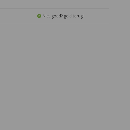
lees, pasta en gerijpte
en een elegante afdronk.
azen.
Niet goed? geld terug!