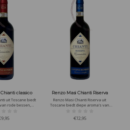
Chianti classico
Renzo Masi Chianti Riserva
ti uit Toscane biedt
Renzo Masi Chianti Riserva uit
 van rode bessen,
Toscane biedt diepe aroma's van
tjes. Deze klassieke
rijpe kersen, pruimen en viooltjes, met
jpt in Slavonische
nuances van tabak en specerijen.
€9,95
€12,95
aten, heeft zachte
Deze wijn, gerijpt in eikenhouten
n perfecte balans.
vaten, heeft fluweelzachte tannines