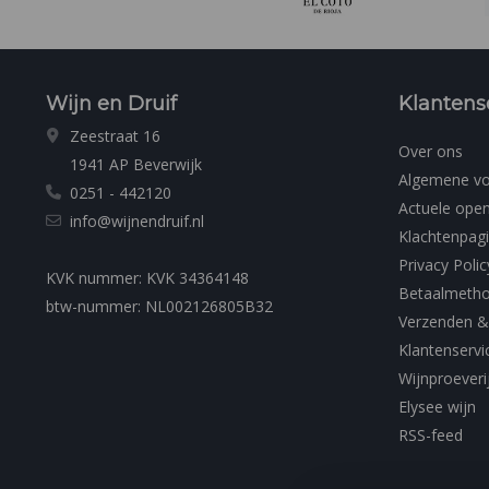
Wijn en Druif
Klantens
Zeestraat 16
Over ons
1941 AP Beverwijk
Algemene v
0251 - 442120
Actuele open
info@wijnendruif.nl
Klachtenpag
Privacy Polic
KVK nummer: KVK 34364148
Betaalmeth
btw-nummer: NL002126805B32
Verzenden &
Klantenservi
Wijnproeveri
Elysee wijn
RSS-feed