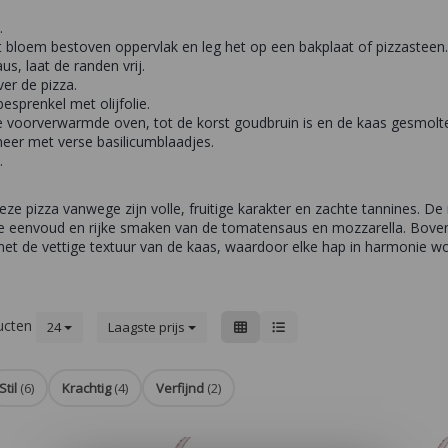
.
t bloem bestoven oppervlak en leg het op een bakplaat of pizzasteen.
s, laat de randen vrij.
er de pizza.
esprenkel met olijfolie.
e voorverwarmde oven, tot de korst goudbruin is en de kaas gesmolt
neer met verse basilicumblaadjes.
.
eze pizza vanwege zijn volle, fruitige karakter en zachte tannines. De 
 de eenvoud en rijke smaken van de tomatensaus en mozzarella. Boven
et de vettige textuur van de kaas, waardoor elke hap in harmonie wo
ucten
24
Laagste prijs
Stil
(6)
Krachtig
(4)
Verfijnd
(2)