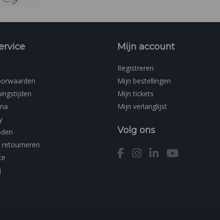
ervice
Mijn account
Registreren
oorwaarden
Mijn bestellingen
ingstijden
Mijn tickets
ina
Mijn verlanglijst
y
Volg ons
oden
 retourneren
ce
j