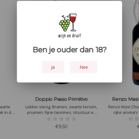
Ben je ouder dan 18?
Ja
Nee
Doppio Passo Primitivo
Renzo Masi 
zwarte
Lekker stevig. Bramen, zwarte kersen,
Renzo Masi Chian
k in de
pruimen. Fijne tannines, structuur en
rijke aroma’s
bosfruit,
lengte. Kaneel en wat zoethout.
kersen en viool
ekkere
Krachtig, maar geen moment te
Chianti, geri
€9,50
vig, met
zwaar, zuidelijk en rijp.
eikenhouten v
tannines en ee