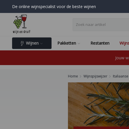
De online wijnspecialist voor de beste wijnen
Wijnen
Pakketten
Restanten
Wijns
Jouw wi
Home
Wijnspijswijzer
Italiaans