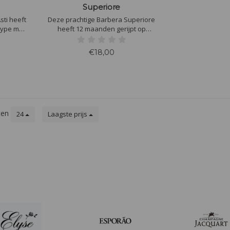
Superiore
sti heeft
Deze prachtige Barbera Superiore
type met
heeft 12 maanden gerijpt op
imen en
eikenhouten vaten. Veel rood fruit
zachte
zoals pruimen bramen en bosbes,
€18,00
monieuze
elegant, verfijnd, goed gestructureerd
egant en
met een subtiele vleug hout.
ten
24
Laagste prijs