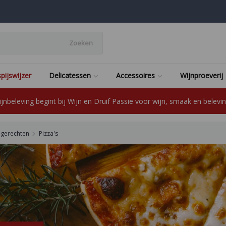
Zoeken
pijswijzer
Delicatessen
Accessoires
Wijnproeverij
jnbeleving begint bij Wijn en Druif Passie voor wijn, smaak en beleving
e gerechten
Pizza's