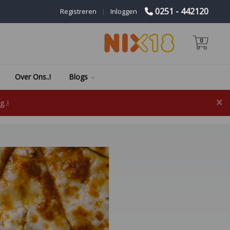
0251 - 442120
Registreren
|
Inloggen
0
Over Ons..!
Blogs
×
..!