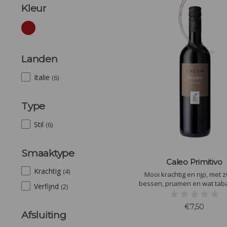
Kleur
Landen
Italie
(6)
Type
Stil
(6)
Smaaktype
Caleo Primitivo
Krachtig
(4)
Mooi krachtig en rijp, met 
bessen, pruimen en wat taba
Verfijnd
(2)
geur. In de smaak lekker rijp 
aangename stevigheid en l
€7,50
zwoelheid. Mooi stoer en ste
Afsluiting
een zachte finale.