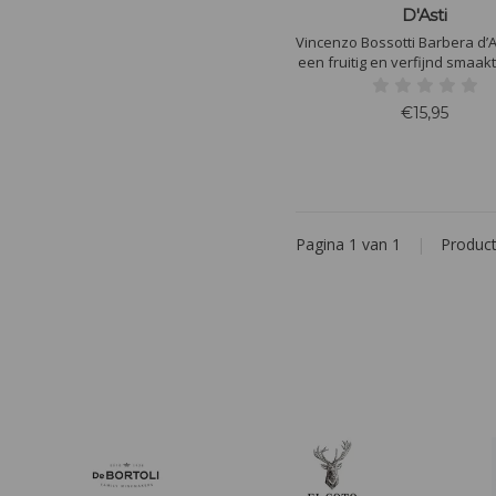
D'Asti
Vincenzo Bossotti Barbera d’A
een fruitig en verfijnd smaak
tonen van rijpe kersen, pru
bessen. Levendige zuren, 
€15,95
tannines en een lange, har
afdronk maken deze wijn el
evenwichtig.
Pagina 1 van 1
|
Produc