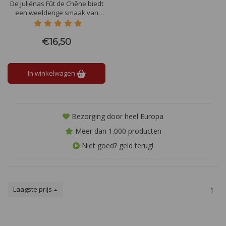
De Juliénas Fût de Chêne biedt
een weelderige smaak van
rijpe kersen en bramen, verrijkt
met subtiele hints van vanille
en geroosterd eikenhout. De
€16,50
wijn is vol, rond en elegant, met
zachte tannines en een
langdurige, verfijnde afdronk.
In winkelwagen
Bezorging door heel Europa
Meer dan 1.000 producten
Niet goed? geld terug!
Laagste prijs
1