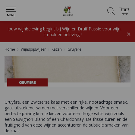
0
0
MENU
Jouw wijnbeleving begint bij Wijn en Druif Passie voor wijn,
×
smaak en beleving..!
Home
Wijnspijswijzer
Kazen
Gruyere
Gruyère, een Zwitserse kaas met een rijke, nootachtige smaak,
gaat uitstekend samen met verschillende wijnen. Voor een
perfecte pairing kun je kiezen voor een droge witte wijn zoals
een Sauvignon Blanc of een Chardonnay. De frisse zuren en de
fruitigheid van deze wijnen accentueren de subtiele smaken van
de kaas.