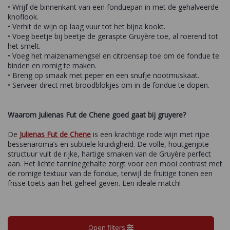
• Wrijf de binnenkant van een fonduepan in met de gehalveerde
knoflook.
• Verhit de wijn op laag vuur tot het bijna kookt.
• Voeg beetje bij beetje de geraspte Gruyère toe, al roerend tot
het smelt.
• Voeg het maizenamengsel en citroensap toe om de fondue te
binden en romig te maken.
• Breng op smaak met peper en een snufje nootmuskaat.
• Serveer direct met broodblokjes om in de fondue te dopen.
Waarom Julienas Fut de Chene goed gaat bij gruyere?
De
Julienas Fut de Chene
is een krachtige rode wijn met rijpe
bessenaroma’s en subtiele kruidigheid. De volle, houtgerijpte
structuur vult de rijke, hartige smaken van de Gruyère perfect
aan. Het lichte tanninegehalte zorgt voor een mooi contrast met
de romige textuur van de fondue, terwijl de fruitige tonen een
frisse toets aan het geheel geven. Een ideale match!
Open filters