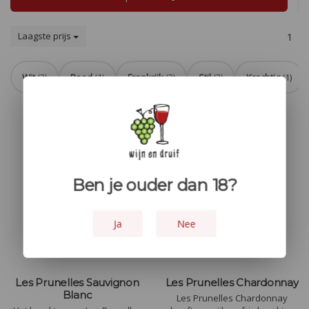
Laagste prijs
1
Wit
(2)
Rood
(1)
Frankrijk
(3)
Stil
(3)
Krachtig
(1)
Ben je ouder dan 18?
Ja
Nee
Les Prunelles Sauvignon
Les Prunelles Chardonnay
Blanc
Les Prunelles Chardonnay