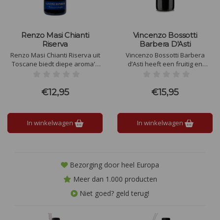
Renzo Masi Chianti
Vincenzo Bossotti
Riserva
Barbera D'Asti
Renzo Masi Chianti Riserva uit
Vincenzo Bossotti Barbera
Toscane biedt diepe aroma's
d’Asti heeft een fruitig en
van rijpe kersen, pruimen en
verfijnd smaaktype met tonen
viooltjes, met nuances van
van rijpe kersen, pruimen en
tabak en specerijen. Deze wijn,
bessen. Levendige zuren,
€12,95
€15,95
gerijpt in eikenhouten vaten,
zachte tannines en een lange,
heeft fluweelzachte tannines
harmonieuze afdronk maken
en een elegante afdronk.
deze wijn elegant en
In winkelwagen
In winkelwagen
evenwichtig.
Bezorging door heel Europa
Meer dan 1.000 producten
Niet goed? geld terug!