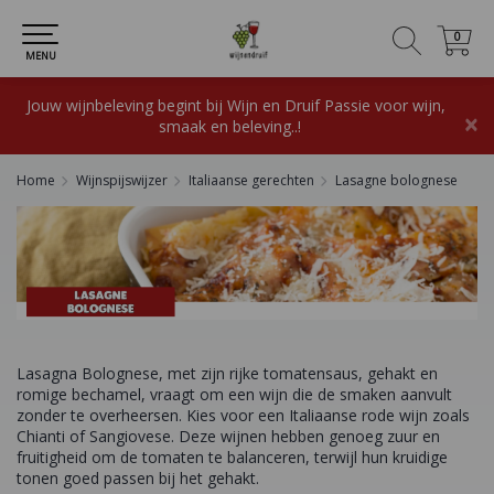
0
0
MENU
Jouw wijnbeleving begint bij Wijn en Druif Passie voor wijn,
×
smaak en beleving..!
Home
Wijnspijswijzer
Italiaanse gerechten
Lasagne bolognese
Lasagna Bolognese, met zijn rijke tomatensaus, gehakt en
romige bechamel, vraagt om een wijn die de smaken aanvult
zonder te overheersen. Kies voor een Italiaanse rode wijn zoals
Chianti of Sangiovese. Deze wijnen hebben genoeg zuur en
fruitigheid om de tomaten te balanceren, terwijl hun kruidige
tonen goed passen bij het gehakt.