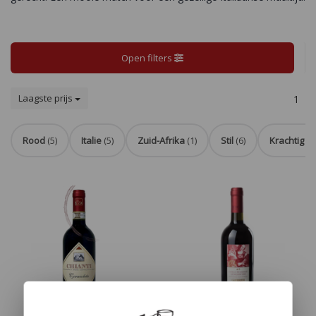
Open filters
Laagste prijs
1
Rood
(5)
Italie
(5)
Zuid-Afrika
(1)
Stil
(6)
Krachtig
(3)