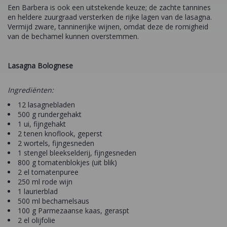
Een Barbera is ook een uitstekende keuze; de zachte tannines
en heldere zuurgraad versterken de rijke lagen van de lasagna.
Vermijd zware, tanninerijke wijnen, omdat deze de romigheid
van de bechamel kunnen overstemmen.
Lasagna Bolognese
Ingrediënten:
12 lasagnebladen
500 g rundergehakt
1 ui, fijngehakt
2 tenen knoflook, geperst
2 wortels, fijngesneden
1 stengel bleekselderij, fijngesneden
800 g tomatenblokjes (uit blik)
2 el tomatenpuree
250 ml rode wijn
1 laurierblad
500 ml bechamelsaus
100 g Parmezaanse kaas, geraspt
2 el olijfolie