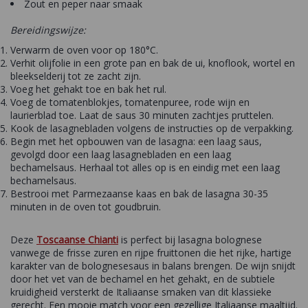
Zout en peper naar smaak
Bereidingswijze:
Verwarm de oven voor op 180°C.
Verhit olijfolie in een grote pan en bak de ui, knoflook, wortel en
bleekselderij tot ze zacht zijn.
Voeg het gehakt toe en bak het rul.
Voeg de tomatenblokjes, tomatenpuree, rode wijn en
laurierblad toe. Laat de saus 30 minuten zachtjes pruttelen.
Kook de lasagnebladen volgens de instructies op de verpakking.
Begin met het opbouwen van de lasagna: een laag saus,
gevolgd door een laag lasagnebladen en een laag
bechamelsaus. Herhaal tot alles op is en eindig met een laag
bechamelsaus.
Bestrooi met Parmezaanse kaas en bak de lasagna 30-35
minuten in de oven tot goudbruin.
Deze
Toscaanse Chianti
is perfect bij lasagna bolognese
vanwege de frisse zuren en rijpe fruittonen die het rijke, hartige
karakter van de bolognesesaus in balans brengen. De wijn snijdt
door het vet van de bechamel en het gehakt, en de subtiele
kruidigheid versterkt de Italiaanse smaken van dit klassieke
gerecht. Een mooie match voor een gezellige Italiaanse maaltijd.