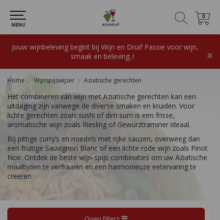
0
0
MENU
Jouw wijnbeleving begint bij Wijn en Druif Passie voor wijn,
×
smaak en beleving..!
Home
Wijnspijswijzer
Aziatische gerechten
Het combineren van wijn met Aziatische gerechten kan een
uitdaging zijn vanwege de diverse smaken en kruiden. Voor
lichte gerechten zoals sushi of dim sum is een frisse,
aromatische wijn zoals Riesling of Gewürztraminer ideaal.
Bij pittige curry’s en noedels met rijke sauzen, overweeg dan
een fruitige Sauvignon Blanc of een lichte rode wijn zoals Pinot
Noir. Ontdek de beste wijn-spijs combinaties om uw Aziatische
maaltijden te verfraaien en een harmonieuze eetervaring te
creëren.
Open filters