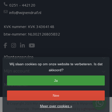
0251 - 442120
info@wijnendruif.nl
KVK nummer: KVK 34364148
btw-nummer: NL002126805B32
Klantenservice
Wij slaan cookies op om onze website te verbeteren. Is dat
akkoord?
Mijn account
Ja
Nieuwsbrief
Nee
© Copyright 2026 Wijn en Druif | Kwaliteitswijnen & Wijnproeverijen in
Meer over cookies »
Beverwijk
- Theme by
Frontlabel
- Powered by
Lightspeed