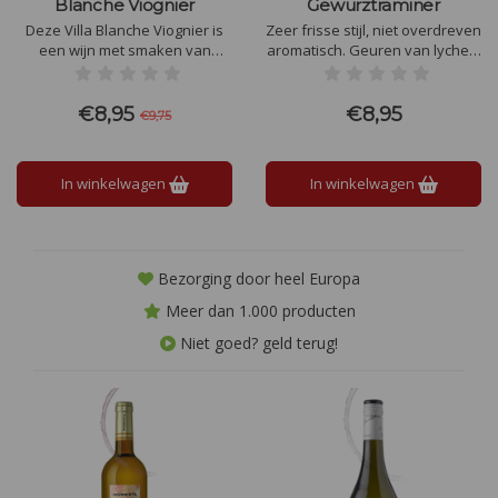
Blanche Viognier
Gewurztraminer
Deze Villa Blanche Viognier is
Zeer frisse stijl, niet overdreven
een wijn met smaken van
aromatisch. Geuren van lychee,
,abrikoos, witte perzik en
meloen en kruiden. Strak droog
citrusvruchten. De wijn is rond,
en verfrissend
fruitig en uitgebalanceerd. Wat
€8,95
€8,95
€9,75
een heerlijke Viognier
In winkelwagen
In winkelwagen
Bezorging door heel Europa
Meer dan 1.000 producten
Niet goed? geld terug!