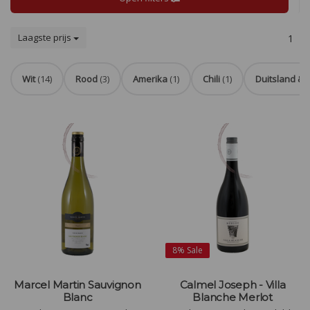
Laagste prijs
1
Wit
(14)
Rood
(3)
Amerika
(1)
Chili
(1)
Duitsland & 
8%
Sale
Marcel Martin Sauvignon
Calmel Joseph - Villa
Blanc
Blanche Merlot