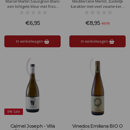
Marcel Martin Sauvignon Blanc
Mediterrane Merlot. Zuidelijk
een lichtgele kleur met frisse
karakter met veel zwarte kers,
groene tinten. Vooral tropisch
garrigue en olijventapenade.
fruit, maar ook subtiel wat
Zet hem gerust naast wat
groene typische Sauvignon
gegrilde vleesjes van de
€6,95
€8,95
€9,75
aroma’s zoals appel en
barbecue.
kruisbessen. Levendig, droog
en fruitig.
In winkelwagen
In winkelwagen
8%
Sale
Calmel Joseph - Villa
Vinedos Emiliana BIO O