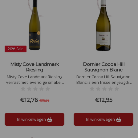
20%
Sale
Misty Cove Landmark
Dornier Cocoa Hill
Riesling
Sauvignon Blanc
Misty Cove Landmark Riesling
Dornier Cocoa Hill Sauvignon
verrast met levendige smaken
Blanc is een frisse en jeugdig
van limoen, groene appel en
Sauvignon Blanc met mooi
een vleugje bloesem. De wijn is
evenwicht in fruit, alcohol en
fris, zuiver en elegant, met een
zachte zuurgraad. Aroma's van
€12,76
€12,95
€15,95
verfrissende zuurgraad en een
ananas, limoen en groen
subtiele, aanhoudende
appels
afdronk.
In winkelwagen
In winkelwagen