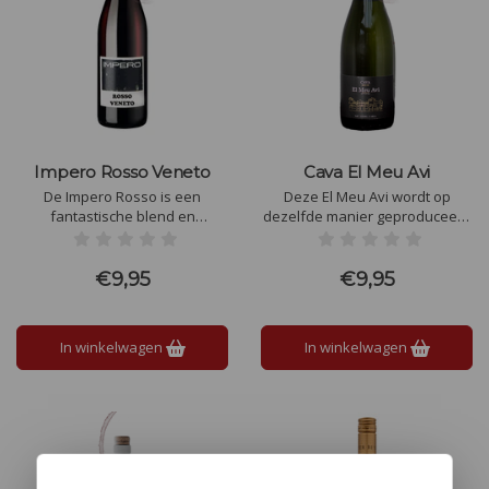
Impero Rosso Veneto
Cava El Meu Avi
De Impero Rosso is een
Deze El Meu Avi wordt op
fantastische blend en
dezelfde manier geproduceerd
samengesteld uit onder andere
als dat men doet bij
de Merlot, Corvina en
champagne. Dit betekent dat de
Rondinella en deze zorgen er
vergisting op de fles
€9,95
€9,95
samen voor dat dit een
plaatsvindt, waardoor de
kwalitatief prima glas wijn is.
mousse op een natuurlijke
wijze gevormd wordt.
In winkelwagen
In winkelwagen