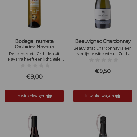
Bodega Inurrieta
Beauvignac Chardonnay
Orchidea Navarra
Beauvignac Chardonnay is een
Deze Inurrieta Orchidea uit
verfijnde witte wijn uit Zuid-
Navarra heeft een licht, gele
Frankrijk. Met aroma's van
kleur met groene nuances. In
tropisch fruit en een romige
de neus heel fris, met citrus en
textuur, ideaal bij zeevruchten,
€9,50
wat bloemige tonen. In de
lichte vleesgerechten en zachte
€9,00
smaak ook fris, met weer veel
kazen
citrus en tropisch fruit. De
afdronk is mooi zacht.
In winkelwagen
In winkelwagen