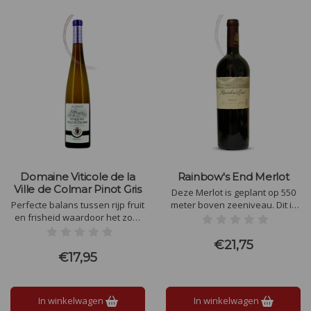
Domaine Viticole de la
Rainbow's End Merlot
Ville de Colmar Pinot Gris
Deze Merlot is geplant op 550
Perfecte balans tussen rijp fruit
meter boven zeeniveau. Dit is
en frisheid waardoor het zoet
een fruitgedreven Merlot met
mooi is geïntegreerd en niet
pruimen en moerbei in de neus,
overheersend. Soepele aanzet
een laag alcoholgehalte, een
€21,75
met duidelijk tonen van zoetig
soepel en goed geïntegreerd
€17,95
fruit als lychee en zeste van
gehemelte.
sinaasappel.
In winkelwagen
In winkelwagen