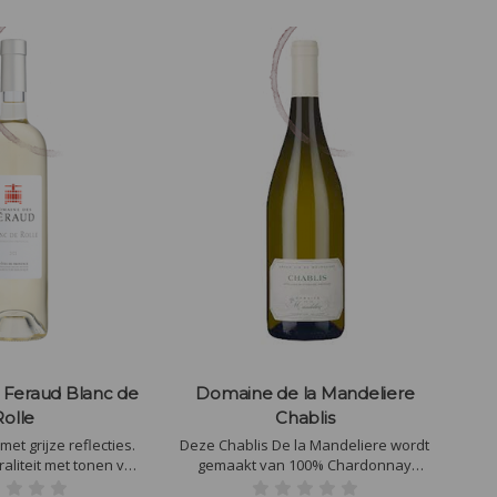
Feraud Blanc de
Domaine de la Mandeliere
Rolle
Chablis
met grijze reflecties.
Deze Chablis De la Mandeliere wordt
aliteit met tonen van
gemaakt van 100% Chardonnay
xusbloemaroma's en
druiven. De ronde aromatische