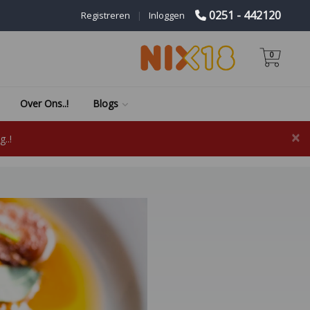
0251 - 442120
Registreren
|
Inloggen
0
Over Ons..!
Blogs
×
..!