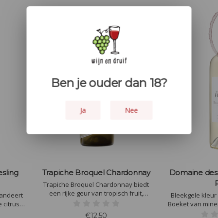
Ben je ouder dan 18?
Ja
Nee
esling
Trapiche Broquel Chardonnay
Domaine des 
Trapiche Broquel Chardonnay biedt
een rijke geur van tropisch fruit,
randeert
Bleekgele kleur 
vanille en geroosterde noten. In de
 citrus,
Boeket van miner
mond romig en vol, met smaken van
 in de
vuursteen, bu
€12,50