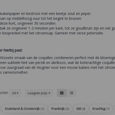
eukenpapier en bestrooi met een beetje zout en peper.
pan op middelhoog vuur tot het begint te bruisen.
deze kort, ongeveer 30 seconden.
 bak ze ongeveer 1-2 minuten per kant, tot ze goudbruin zijn en net ga
en besprenkel met het citroensap. Garneer met verse peterselie.
 hierbij past:
lichtzoete smaak van de coquilles combineren perfect met de bloemige
 een subtiele hint van perzik en abrikoos, wat de boterachtige coquill
risse zuurgraad van de Viognier voor een mooie balans met het citroe
s samensmelten.
ucten
24
Laagste prijs
Duitsland & Oostenrijk
(1)
Frankrijk
(2)
Stil
(4)
Krachtig
(1)