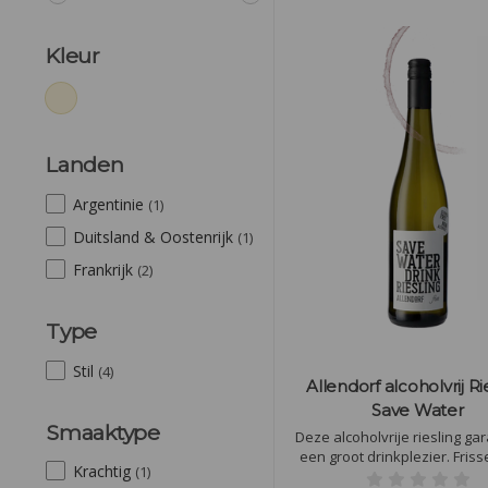
Kleur
Landen
Argentinie
(1)
Duitsland & Oostenrijk
(1)
Frankrijk
(2)
Type
Stil
(4)
Allendorf alcoholvrij Ri
Save Water
Smaaktype
Deze alcoholvrije riesling ga
een groot drinkplezier. Frisse
Krachtig
(1)
perzik, abrikoos en meloen