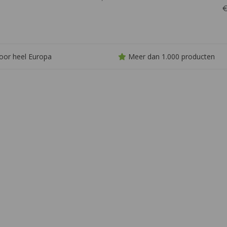
boter en citrus. De lange afdronk is
en mooie
citroen. Een de
€
verfijnd met een perfecte balans
 citrus
van banaan m
tussen frisheid en houtinvloeden
af
oor heel Europa
Meer dan 1.000 producten