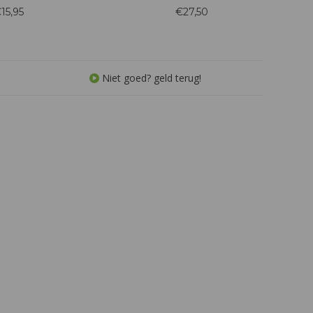
licate wijn met tonen
smaak bevat citrustonen, een heerlijk
15,95
€27,50
et lange complexe
zuurtje en wederom die mineralen,
dronk.
alsof je de kalkstenen bodem zelf
proeft.
Niet goed? geld terug!