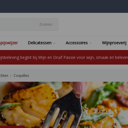
Zoeken
pijswijzer
Delicatessen
Accessoires
Wijnproeverij
jnbeleving begint bij Wijn en Druif Passie voor wijn, smaak en beleving
chten
Coquilles