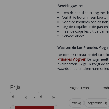
Bereidingswijze:
Dep de coquilles droog met k
Verhit de boter in een koeken
Voeg de knoflook toe en bak 
Leg de coquilles in de pan en
Haal de coquilles uit de pan 
Serveer direct.
Waarom de Les Prunelles Viognier
De romige textuur en delicate, 
Prunelles Viognier
. De wijn heeft
overheersen. Tegelijk zorgt de f
waardoor de smaken harmonieu
Prijs
Pagina 1 van 1
|
Prod
€
€
tot
Wit
(4)
Argentinie
(1)