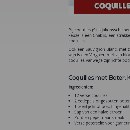
Bij coquilles (Sint-jakobsschelpe
keuze is een Chablis, een strak
coquilles.
Ook een Sauvignon Blanc, met zij
wijn is een Viognier, met zijn b
coquilles vanwege zijn lichte bod
Coquilles met Boter, 
Ingrediënten:
12 verse coquilles
2 eetlepels ongezouten boter
1 teentje knoflook, fijngehakt
Sap van een halve citroen
Zout en peper naar smaak
Verse peterselie voor garneri