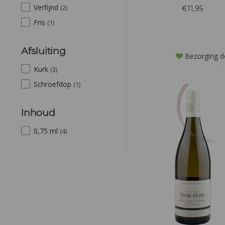
neus worden gevolgd door e
Verfijnd
(2)
€11,95
uitgebalanceerde smaak van
en appel.
Fris
(1)
Afsluiting
Bezorging d
Kurk
(3)
Schroefdop
(1)
Inhoud
0,75 ml
(4)