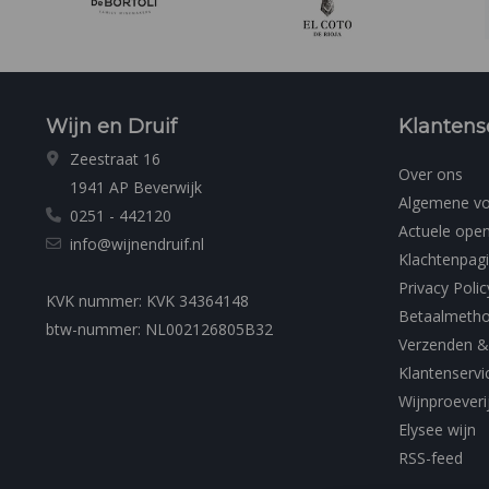
Wijn en Druif
Klantens
Zeestraat 16
Over ons
1941 AP Beverwijk
Algemene v
0251 - 442120
Actuele open
info@wijnendruif.nl
Klachtenpag
Privacy Polic
KVK nummer: KVK 34364148
Betaalmeth
btw-nummer: NL002126805B32
Verzenden &
Klantenservi
Wijnproeveri
Elysee wijn
RSS-feed