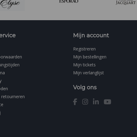
ervice
Mijn account
Registreren
oorwaarden
Mijn bestellingen
ingstijden
Mijn tickets
ina
Mijn verlanglijst
y
Volg ons
oden
 retourneren
ce
j