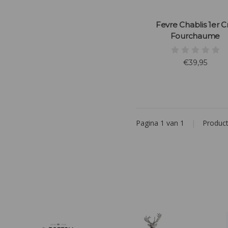
Fevre Chablis 1er C
Fourchaume
€39,95
Pagina 1 van 1
|
Produc