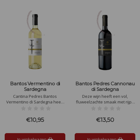
Bantos Vermentino di
Bantos Pedres Cannonau
Sardegna
di Sardegna
Cantina Pedres Bantos
Deze wijn heeft een vol,
Vermentino di Sardegna heeft
fluweelzachte smaak met rijpe
een frisse en minerale smaak,
kersen, pruimen en
met tonen van citrus, rijpe
mediterrane kruiden. Subtiele
perzik en subtiele mediterrane
tonen van tabak en vanille door
€10,95
€13,50
kruiden. De structuur is elegant
houtrijping geven diepgang,
en evenwichtig, met een lange,
terwijl de zachte tannines en
verfrissende afdronk en een
lange, kruidige afdronk de wijn
In winkelwagen
In winkelwagen