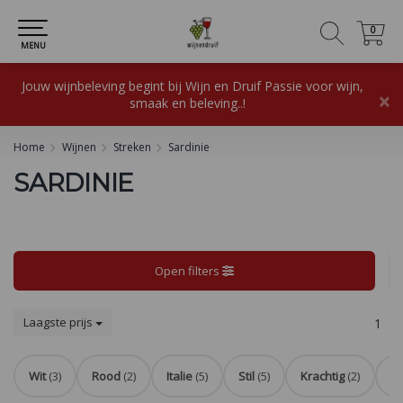
0
0
MENU
Jouw wijnbeleving begint bij Wijn en Druif Passie voor wijn,
×
smaak en beleving..!
Home
Wijnen
Streken
Sardinie
SARDINIE
Open filters
Laagste prijs
1
Wit
(3)
Rood
(2)
Italie
(5)
Stil
(5)
Krachtig
(2)
Ve