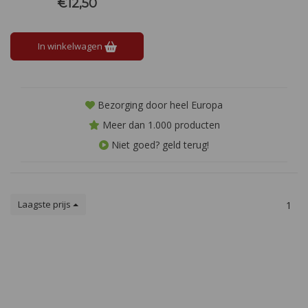
romig en vol, met smaken van
€12,50
boter en citrus. De lange
afdronk is verfijnd met een
perfecte balans tussen frisheid
In winkelwagen
en houtinvloeden
Bezorging door heel Europa
Meer dan 1.000 producten
Niet goed? geld terug!
Laagste prijs
1