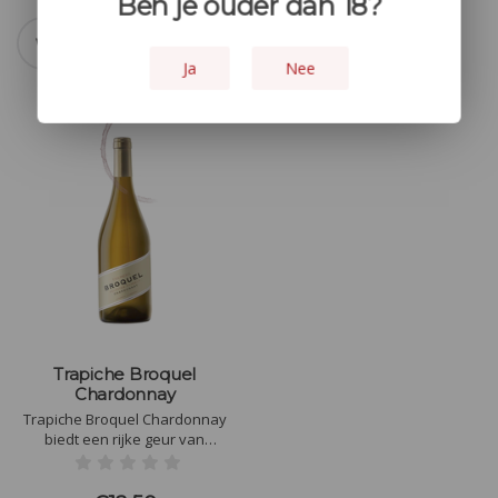
Ben je ouder dan 18?
Wit
(1)
Argentinie
(1)
Stil
(1)
Krachtig
(1)
Ja
Nee
Trapiche Broquel
Chardonnay
Trapiche Broquel Chardonnay
biedt een rijke geur van
tropisch fruit, vanille en
geroosterde noten. In de mond