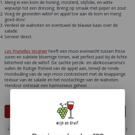
Meng in een kom de honing, mosterd, olijfolie, en witte
wijnazijn tot een dressing. Breng op smaak met peper en zout.
Voeg de gesneden witlof en appel toe aan de kom en meng
goed door.
Verdeel de walnoten en eventueel de blauwe kaas over de
salade.
Serveer direct.
Les Prunelles Viognier
heeft een mooi evenwicht tussen frisse
zuren en subtiele bloemige tonen, wat perfect past bij de lichte
bitterheid van de witlof. De zachte perzik- en abrikoosaroma’s
vullen de fruitige frisheid van de appel aan, terwijl de ronde
mondvulling van de wijn mooi contrasteert met de knapperige
textuur van de salade en het nootachtige van de walnoten.
Hierdoor ontstaat een harmonieus geheel.
Open filters
Laagste prijs
1