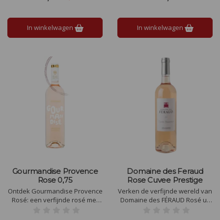
waardoor er een sappig geheel
geitenkaas. Geniet van een
wordt gevormd.
verfrissende en levendige
smaakervaring. Proost!
In winkelwagen
In winkelwagen
Gourmandise Provence
Domaine des Feraud
Rose 0,75
Rose Cuvee Prestige
Ontdek Gourmandise Provence
Verken de verfijnde wereld van
Rosé: een verfijnde rosé met
Domaine des FÉRAUD Rosé uit
aroma’s van rode bessen en
Vidauban. Ontdek onze
bloemen. Perfect als aperitief
elegante Provençaalse rosé