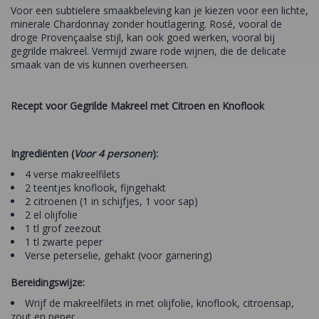
Voor een subtielere smaakbeleving kan je kiezen voor een lichte,
minerale Chardonnay zonder houtlagering. Rosé, vooral de
droge Provençaalse stijl, kan ook goed werken, vooral bij
gegrilde makreel. Vermijd zware rode wijnen, die de delicate
smaak van de vis kunnen overheersen.
Recept voor Gegrilde Makreel met Citroen en Knoflook
Ingrediënten (
Voor 4 personen
):
4 verse makreelfilets
2 teentjes knoflook, fijngehakt
2 citroenen (1 in schijfjes, 1 voor sap)
2 el olijfolie
1 tl grof zeezout
1 tl zwarte peper
Verse peterselie, gehakt (voor garnering)
Bereidingswijze:
Wrijf de makreelfilets in met olijfolie, knoflook, citroensap,
zout en peper.