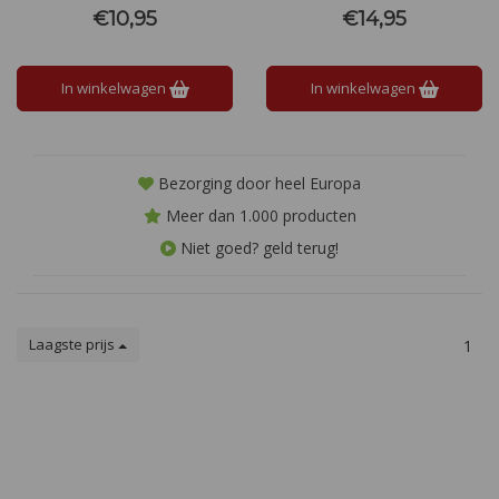
of bij gegrilde garnalen en
met levendige fruitige tonen,
€10,95
€14,95
frisse salades. Laat je
perfect voor elke gelegenheid.
betoveren door de charme van
Proef de zonovergoten charme
de Provence in elke slok.
van Zuid-Frankrijk in elke slok
In winkelwagen
In winkelwagen
Bezorging door heel Europa
Meer dan 1.000 producten
Niet goed? geld terug!
Laagste prijs
1