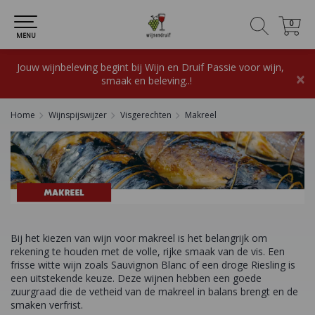
0
0
MENU
Jouw wijnbeleving begint bij Wijn en Druif Passie voor wijn,
×
smaak en beleving..!
Home
Wijnspijswijzer
Visgerechten
Makreel
Bij het kiezen van wijn voor makreel is het belangrijk om
rekening te houden met de volle, rijke smaak van de vis. Een
frisse witte wijn zoals Sauvignon Blanc of een droge Riesling is
een uitstekende keuze. Deze wijnen hebben een goede
zuurgraad die de vetheid van de makreel in balans brengt en de
smaken verfrist.