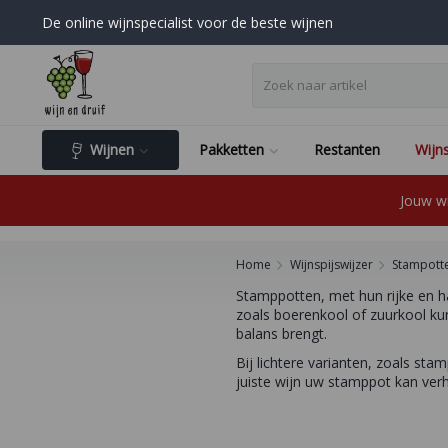
De online wijnspecialist voor de beste wijnen
Wijnen
Pakketten
Restanten
Wijns
Jouw wi
Home
Wijnspijswijzer
Stampott
Stamppotten, met hun rijke en h
zoals boerenkool of zuurkool kun
balans brengt.
Bij lichtere varianten, zoals st
juiste wijn uw stamppot kan ver