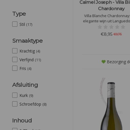
Calmel Joseph - Villa B
Chardonnay
Type
Villa Blanche Chardonnay
elegante wijn uit Langued
Stil
(17)
aroma's van citrus, witte bl
vanille. Volle smaak van tropi
€8,95
€9,75
en geroosterde amandelen, 
Smaaktype
bij gegrilde vis, romige pas
zachte kazen.
Krachtig
(4)
Verfijnd
(11)
Bezorging d
Fris
(4)
Afsluiting
Kurk
(9)
Schroefdop
(8)
Inhoud