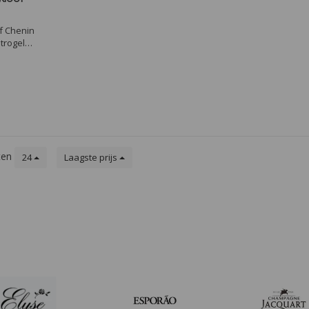
f Chenin
strogele
an wilde
Kaapse
ken en
te
it.
ten
24
Laagste prijs