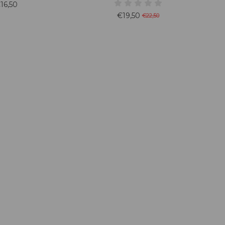
tropisch fruit, zoals guave, ananas en
16,50
 rond en elegant, met
passievrucht. Maar ook wat exotische
€19,50
€22,50
 en een langdurige,
specerijen en ietsje hout. Een
nde afdronk.
gelaagde wijn met een zachte
structuur en een mooie, lange, droge
afdronk.