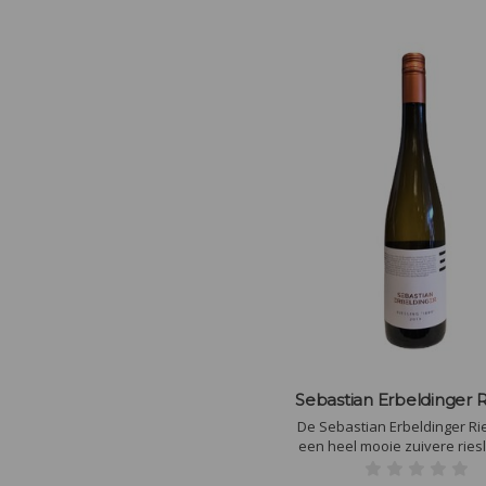
Sebastian Erbeldinger R
De Sebastian Erbeldinger Riesling is
een heel mooie zuivere ries
veel mineraliteit en primair. (fr
de neus vooral citrus, iets 