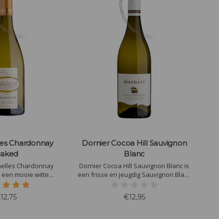
les Chardonnay
Dornier Cocoa Hill Sauvignon
aked
Blanc
nelles Chardonnay
Dornier Cocoa Hill Sauvignon Blanc is
een frisse en jeugdig Sauvignon Blanc
 Elegantie uit de
met mooi evenwicht in fruit, alcohol en
 fris en spatzuiver is
zachte zuurgraad. Aroma's van
12,75
€12,95
van Les Prunelles
ananas, limoen en groen appels
witte perzik, ananas
e houtaccenten.