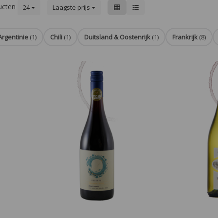
ucten
24
Laagste prijs
Argentinie
(1)
Chili
(1)
Duitsland & Oostenrijk
(1)
Frankrijk
(8)