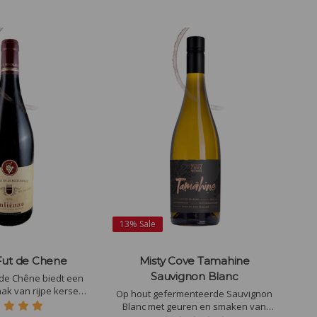
13%
Sale
 Fut de Chene
Misty Cove Tamahine
Sauvignon Blanc
 de Chêne biedt een
ak van rijpe kersen
Op hout gefermenteerde Sauvignon
jkt met subtiele hints
Blanc met geuren en smaken van
eroosterd eikenhout.