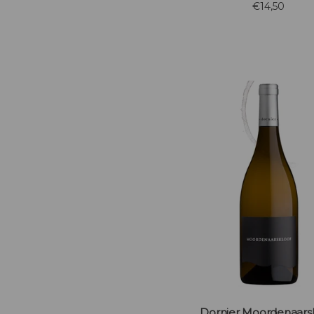
€14,50
en veel mineraliteit, den
kalksteen. Ideaal bij r
gemarineerde vis en sala
Dornier Moordenaars