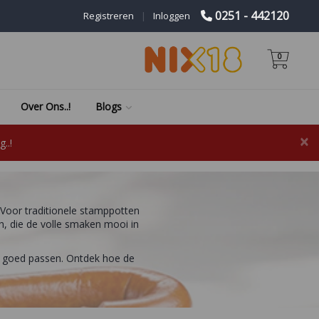
0251 - 442120
Registreren
|
Inloggen
0
Over Ons..!
Blogs
×
..!
 Voor traditionele stamppotten
h, die de volle smaken mooi in
ay goed passen. Ontdek hoe de