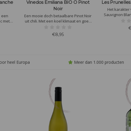
lanche
Vinedos Emiliana BIO O Pinot
Les Prunelle
Noir
Het karakter 
Sauvignon Blan
: een
Een mooie doch betaalbare Pinot Noir
fris citrusfruit, 
oc met
uit chili. Met een koel klimaat en goed
tropische fr
oemen en
beheer van de wijngaard worden de
€
aangenaam ve
sch fruit
gevaren van overrijping geweken
€8,95
Heerlijk genie
perfect
gastronomisch
ta's en
ove
oor heel Europa
Meer dan 1.000 producten