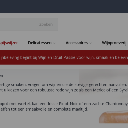
Zoeken
pijswijzer
Delicatessen
Accessoires
Wijnproeverij
jnbeleving begint bij Wijn en Druif Passie voor wijn, smaak en beleving
en
artige smaken, vragen om wijnen die de stevige gerechten aanvullen.
t u kiezen voor een robuuste rode wijn zoals een Merlot of een Syra
amppot met wortel, kan een frisse Pinot Noir of een zachte Chardonn
heffen tot een smaakvolle en complete maaltijd.