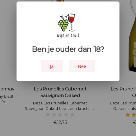
Ben je ouder dan 18?
Ja
Nee
donnay
Les Prunelles Cabernet
Les Prunel
Sauvignon Oaked
O
y biedt
fruit,
Deze Les Prunelles Cabernet
Deze Les Pru
. In de
Sauvignon Oaked heeft een krachtige
Oaked is als een mooie witte
ken van
neus met tonen van cassis en rijp
Bourgogne..
dronk is
donker fruit. De toasty indruk full
Languedoc. Rijk,
€12,75
€
balans
body smaak met elegante houttonen.
het karakter 
loeden
Chardonnay met 
en verfijnd