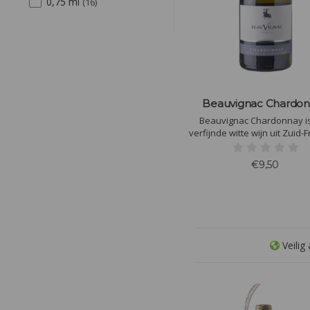
0,75 ml
(16)
Beauvignac Chardo
Beauvignac Chardonnay i
verfijnde witte wijn uit Zuid-F
Met aroma's van tropisch frui
romige textuur, ideaal b
€9,50
zeevruchten, lichte vleesger
zachte kazen
Veilig