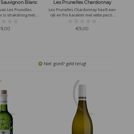
s Sauvignon Blanc
Les Prunelles Chardonnay
van Les Prunelles
Les Prunelles Chardonnay heeft een
c is strakdroog met
rijk en fris karakter met witte perzik
Granny Smith, een licht
en ananas. De wit fruitige smaak met
uitige indruk met
lichte botertonen en een kleine
9,00
€9,00
rkwikkende zuren.
houtindruk op de achtergrond
ten als aperitief en
verrijken deze witte wijn.
e mogelijkheden in
rvloed.
Niet goed? geld terug!