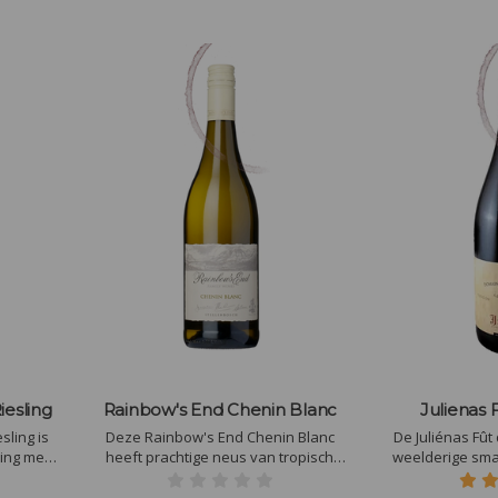
iesling
Rainbow's End Chenin Blanc
Julienas
Deze Rainbow's End Chenin Blanc
De Juliénas Fût
ling met
heeft prachtige neus van tropisch
weelderige sma
uitig) In
fruit en perenbloesem, geeft deze
en bramen, verri
van peer
Chenin Blanc een knapperige frisheid
van vanille en g