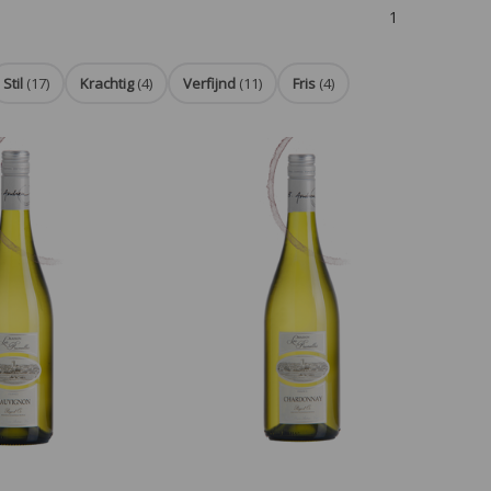
1
Stil
(17)
Krachtig
(4)
Verfijnd
(11)
Fris
(4)