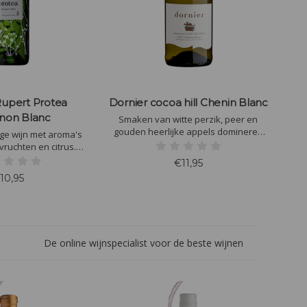
Rupert Protea
Dornier cocoa hill Chenin Blanc
non Blanc
Smaken van witte perzik, peer en
gouden heerlijke appels domineren
tige wijn met aroma's
de neus. De smaak is levendig met
vruchten en citrus.
een zachte zuurgraad, waardoor er
eevruchten, lichte
€11,95
een geconcentreerde afdronk
rilde groenten en
10,95
overblijft.
 Geniet van een
de en levendige
ring. Proost!
De online wijnspecialist voor de beste wijnen