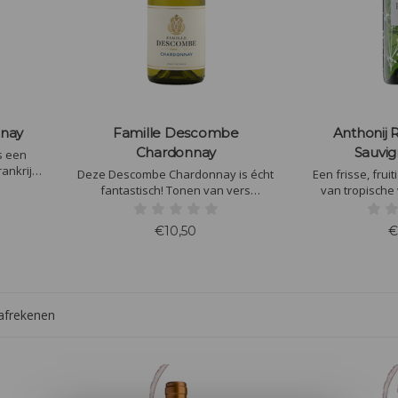
nnay
Famille Descombe
Anthonij 
Chardonnay
Sauvig
s een
rankrijk.
Deze Descombe Chardonnay is écht
Een frisse, frui
t en een
fantastisch! Tonen van vers
van tropische 
ij
gebakken brioche met een laagje
Perfect bij z
echten en
roomboter met frisse citrusvruchten
salades, geg
€10,50
€
en proeven een vette bloemige
geitenkaas.
romige wijn met hints van wit fruit.
verfrissen
smaakerva
 afrekenen