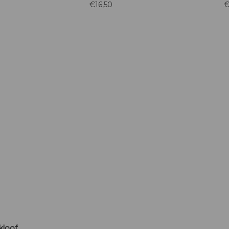
€16,50
€
k aan
van witte peer en gele appels in de
De wijn is vol,
auw
mond.
zachte tannines
des.
verfij
kloof