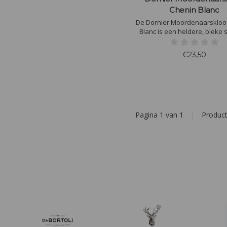
Chenin Blanc
De Dornier Moordenaarskloo
Blanc is een heldere, bleke 
kleur met een delicate geur v
bloemen en fruit, vooral 
€23,50
kamperfoelie. Witte perzi
ananas met een delica
onderliggende mineralite
Pagina 1 van 1
|
Produc