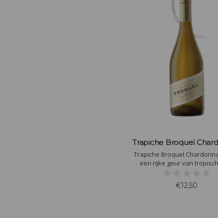
Trapiche Broquel Char
Trapiche Broquel Chardonna
een rijke geur van tropisch 
vanille en geroosterde noten
mond romig en vol, met sma
€12,50
boter en citrus. De lange af
verfijnd met een perfecte 
tussen frisheid en houtinv