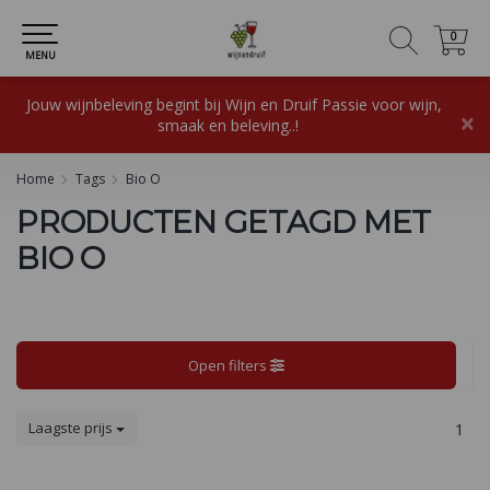
0
0
MENU
Jouw wijnbeleving begint bij Wijn en Druif Passie voor wijn,
×
smaak en beleving..!
Home
Tags
Bio O
PRODUCTEN GETAGD MET
BIO O
Open filters
Laagste prijs
1