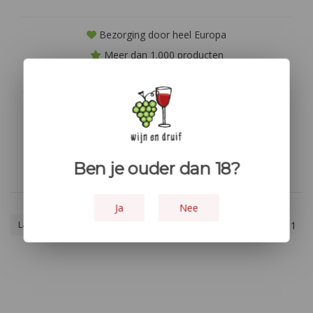
Bezorging door heel Europa
Meer dan 1.000 producten
Niet goed? geld terug!
Geen producten gevonden!...
Ben je ouder dan 18?
Ja
Nee
Laagste prijs
1