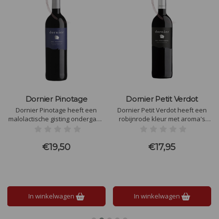
Dornier Pinotage
Dornier Petit Verdot
Dornier Pinotage heeft een
Dornier Petit Verdot heeft een
malolactische gisting ondergaan
robijnrode kleur met aroma's
in stalen tanks en daarna 12
van rijpe pruimen en verse
maanden op nieuw Frans eiken
kersen. Volle gestructureerde
vaten opgevoed. Neus van
wijn met een fluweel zachte
€19,50
€17,95
zwarte kersen, tabak en
afdronk
nootmuskaat.
In winkelwagen
In winkelwagen