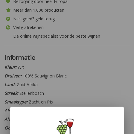
Bezorging door heel Europa
Meer dan 1.000 producten
Niet goed? geld terug!
Veilig afrekenen
De online wijnspecialist voor de beste wijnen
Informatie
Kleur:
Wit
Druiven:
100% Sauvignon Blanc
Land:
Zuid-Afrika
Streek:
Stellenbosch
Smaaktype:
Zacht en fris
Afsluiting:
Schroefdop
Alcohol percentage:
12,5 %
Oogstjaar:
2021