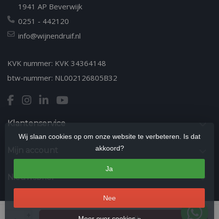
1941 AP Beverwijk
0251 - 442120
info@wijnendruif.nl
KVK nummer: KVK 34364148
btw-nummer: NL002126805B32
Klantenservice
Wij slaan cookies op om onze website te verbeteren. Is dat
akkoord?
Mijn account
Ja
Nieuwsbrief
Nee
© Copyright 2026 Wijn en Druif | Kwaliteitswijnen & Wijnproeverijen in
+
Meer over cookies »