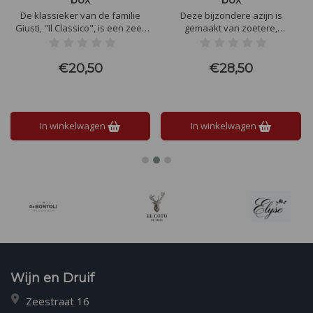
De klassieker van de familie
Deze bijzondere azijn is
Giusti, "Il Classico", is een zeer
gemaakt van zoetere,
veelzijdige balsamicoazijn en
zongedroogde druiven. Het
kan zowel warm als koud
wordt gekenmerkt door aroma's
worden gebruikt. Fantastisch
van pruimen en rood fruit met
€20,50
€28,50
over salades of mooi stuk vlees
tonen van honing en vanille.
In winkelwagen
In winkelwagen
Wijn en Druif
Zeestraat 16