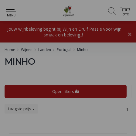
0
0
MENU
Jouw wijnbeleving begint bij Wijn en Druif Passie voor wijn,
×
smaak en beleving..!
Home
Wijnen
Landen
Portugal
Minho
MINHO
Open filters
Laagste prijs
1