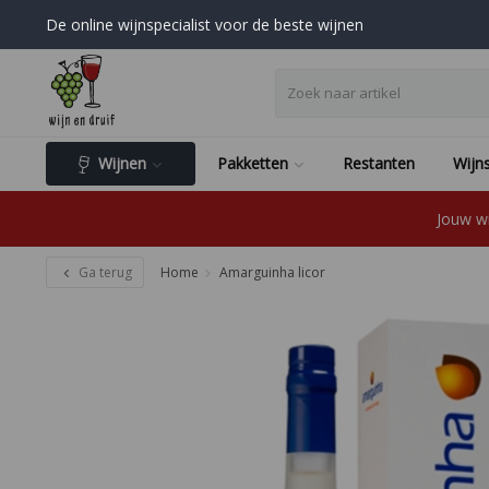
De online wijnspecialist voor de beste wijnen
Wijnen
Pakketten
Restanten
Wijns
Jouw wi
Ga terug
Home
Amarguinha licor