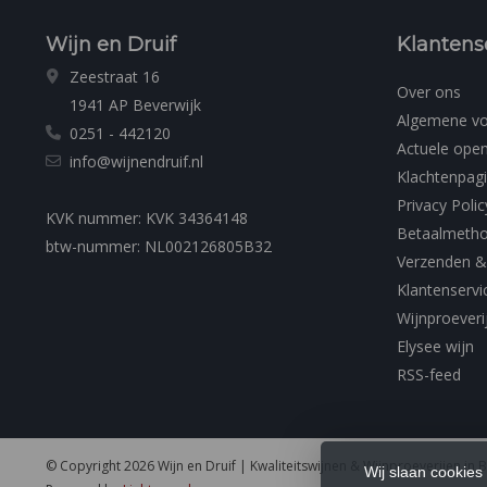
Wijn en Druif
Klantens
Zeestraat 16
Over ons
1941 AP Beverwijk
Algemene v
0251 - 442120
Actuele open
info@wijnendruif.nl
Klachtenpag
Privacy Polic
KVK nummer: KVK 34364148
Betaalmeth
btw-nummer: NL002126805B32
Verzenden &
Klantenservi
Wijnproeveri
Elysee wijn
RSS-feed
© Copyright 2026 Wijn en Druif | Kwaliteitswijnen & Wijnproeverijen in 
Wij slaan cookies