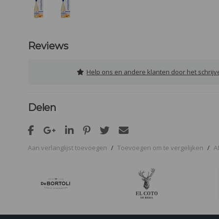
Reviews
Help ons en andere klanten door het schrij
Delen
Aan verlanglijst toevoegen
/
Toevoegen om te vergelijken
/
A