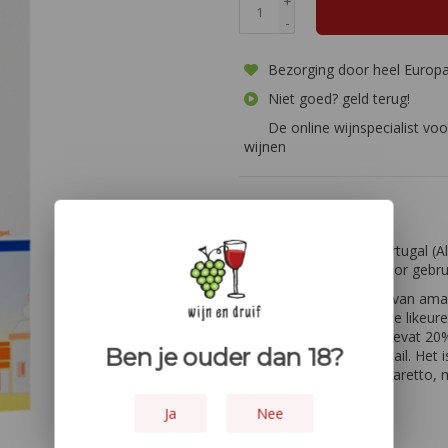
+
-
Bezorging door heel Europ
Niet goed? geld terug!
De online wijnspecialist voo
wijnen
Informatie
In de het zuiden van Portugal (A
voor de rest nergens voor gebru
Deze traditionele likeur van am
tot de drie bestverkochte likeur
amandelen die er zijn, bevat 20
Ben je ouder dan 18?
digestief of in een cocktail. Het
beetje op Italiaanse Amaretto, 
Kleur:
Wit
Ja
Nee
Druiven:
- - -