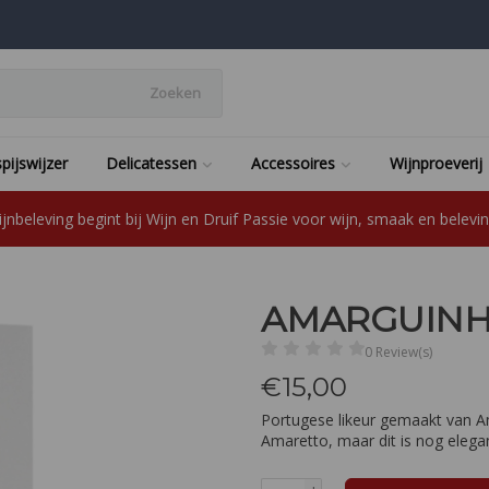
Zoeken
pijswijzer
Delicatessen
Accessoires
Wijnproeverij
jnbeleving begint bij Wijn en Druif Passie voor wijn, smaak en beleving
AMARGUINH
0 Review(s)
€
15,00
Portugese likeur gemaakt van A
Amaretto, maar dit is nog elega