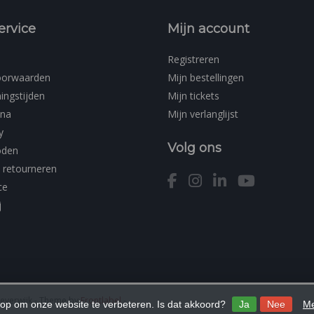
ervice
Mijn account
Registreren
oorwaarden
Mijn bestellingen
ingstijden
Mijn tickets
ina
Mijn verlanglijst
y
Volg ons
oden
 retourneren
ce
j
Beverwijk
- Theme by
Frontlabel
-
 op om onze website te verbeteren. Is dat akkoord?
Ja
Nee
Me