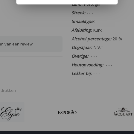
Land:
Portugal
Streek:
- - -
Smaaktype:
- - -
Afsluiting:
Kurk
Alcohol percentage:
20 %
ven van een review
Oogstjaar:
N.V.T
Overige:
- - -
Houtopvoeding:
- - -
Lekker bij:
- - -
fdrukken