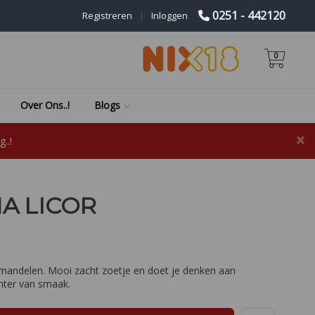
0251 - 442120
Registreren
|
Inloggen
0
Over Ons..!
Blogs
×
..!
A LICOR
mandelen. Mooi zacht zoetje en doet je denken aan
nter van smaak.