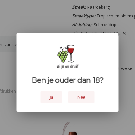
Streek:
Paardeberg
Smaaktype:
Tropisch en bloemi
Afsluiting:
Schroefdop
Alcohol percentage:
13,5 %
Oogstjaar:
2019
ven van een review
Overige:
- - -
Houtopvoeding:
Ja
Lekker bij:
Vis (ongeacht welke)
pasta.
Ben je ouder dan 18?
fdrukken
Ja
Nee