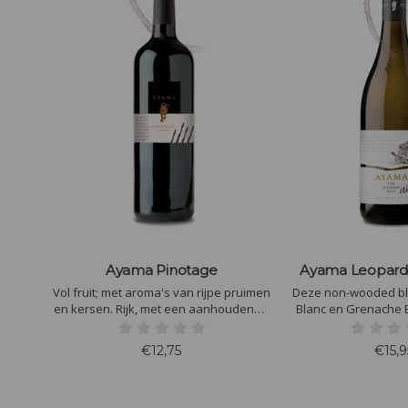
Ayama Pinotage
Ayama Leopard
Vol fruit; met aroma's van rijpe pruimen
Deze non-wooded bl
en kersen. Rijk, met een aanhoudende
Blanc en Grenache 
afdronk met bouquet van overrijpe
zeer uitgesproken sm
bessen, zwarte bessen en een aardse
geweldige blend m
€12,75
€15,9
ondertoon. Een harmonieuze balans in
Proberen is kopen, wa
samenspraak met een elegante
topwij
structuur.