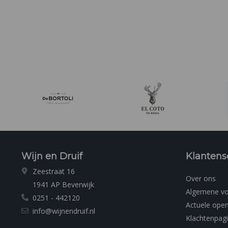
Wijn en Druif
Klantens
Zeestraat 16
Over ons
1941 AP Beverwijk
Algemene v
0251 - 442120
Actuele open
info@wijnendruif.nl
Klachtenpag