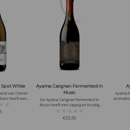
 Spot White
Ayama Carignan Fermented In
A
Music
end van Chenin
Ayama M
Blanc heeft een
aromatis
De Ayama Carignan Fermented In
aak. Het is een
tropisch frui
Music heeft een sappig en kruidig
et geen hout.
sprankeltje
smaakprofiel met tonen van rijpe rode
5
nt wat is dit een
voor een 
vruchten, zoals kersen en frambozen,
€33,95
n
aangevuld met subtiele kruiden en een
elegante, zachte afdronk.