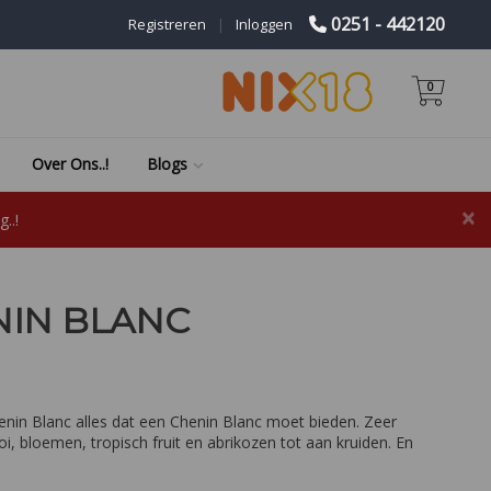
0251 - 442120
Registreren
|
Inloggen
0
Over Ons..!
Blogs
×
..!
NIN BLANC
enin Blanc alles dat een Chenin Blanc moet bieden. Zeer
i, bloemen, tropisch fruit en abrikozen tot aan kruiden. En