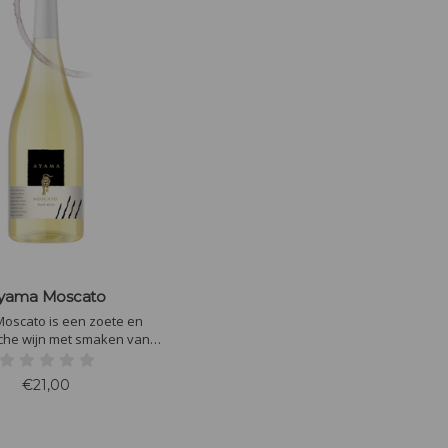
yama Moscato
oscato is een zoete en
che wijn met smaken van
t, perzik en citrus. Het lichte
 en de frisse zuren zorgen
€21,00
levendige en evenwichtige
smaakbeleving.