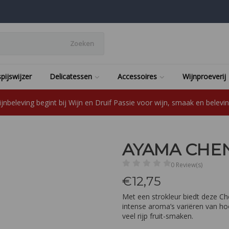
Zoeken
pijswijzer
Delicatessen
Accessoires
Wijnproeverij
jnbeleving begint bij Wijn en Druif Passie voor wijn, smaak en beleving
AYAMA CHE
0 Review(s)
€
12,75
Met een strokleur biedt deze Ch
intense aroma’s variëren van hoo
veel rijp fruit-smaken.