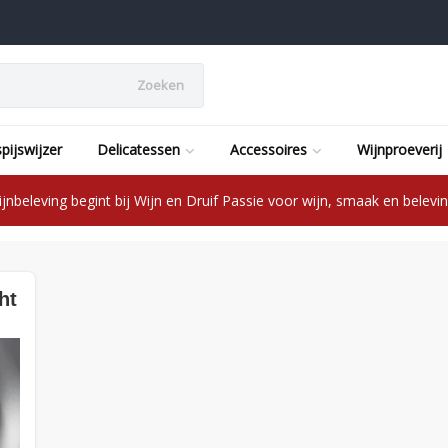
Zoeken
pijswijzer
Delicatessen
Accessoires
Wijnproeverij
jnbeleving begint bij Wijn en Druif Passie voor wijn, smaak en beleving
ht