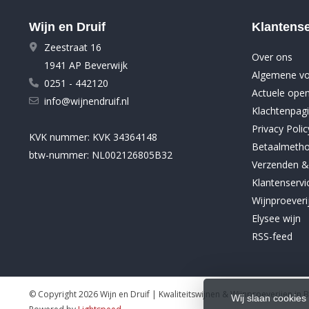
Wijn en Druif
Klantense
Zeestraat 16
Over ons
1941 AP Beverwijk
Algemene v
0251 - 442120
Actuele open
info@wijnendruif.nl
Klachtenpag
Privacy Polic
KVK nummer: KVK 34364148
Betaalmeth
btw-nummer: NL002126805B32
Verzenden &
Klantenservi
Wijnproeveri
Elysee wijn
RSS-feed
© Copyright 2026 Wijn en Druif | Kwaliteitswijnen & Wijnproeverijen in 
Wij slaan cookies