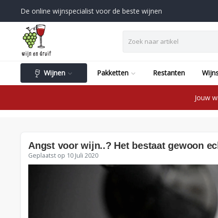
De online wijnspecialist voor de beste wijnen
Wijnen
Pakketten
Restanten
Wijns
Jouw wi
Angst voor wijn..? Het bestaat gewoon ec
Geplaatst op
10 Juli 2020