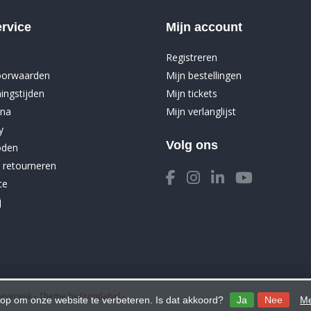
rvice
Mijn account
Registreren
oorwaarden
Mijn bestellingen
ingstijden
Mijn tickets
ina
Mijn verlanglijst
y
Volg ons
oden
 retourneren
ce
j
Beverwijk
- Theme by
Frontlabel
-
 op om onze website te verbeteren. Is dat akkoord?
Ja
Nee
Me