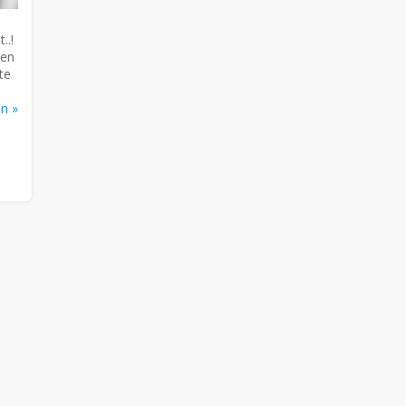
..!
 en
te
en »