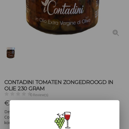
CONTADINI TOMATEN ZONGEDROOGD IN
OLIE 230 GRAM
0 Review(s)
€
6,95
Deze Contadini tomaten zongedroogd in olie 230 gram, van
Contadini zijn lekkere Italiaanse toevoegingen. De tomaten
komen daadwerkelijk uit Italië.