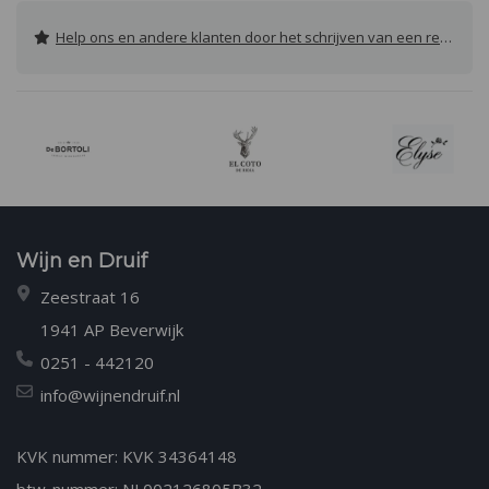
Help ons en andere klanten door het schrijven van een review
Wijn en Druif
Zeestraat 16
1941 AP Beverwijk
0251 - 442120
info@wijnendruif.nl
KVK nummer: KVK 34364148
btw-nummer: NL002126805B32