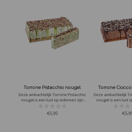
gat
Torrone Pistacchio nougat
Torrone Ciocco
ncello
Deze ambachtelijk Torrone Pistacchio
Deze ambachtelijk To
 zijn
nougat is een lust op iedereen zijn
nougat is een lust o
lijke
koffietafel. Heerlijke ambachtelijke
koffietafel. Heerlij
ak
nougat met pistache smaak
nougat met choc
€5,95
€5,9