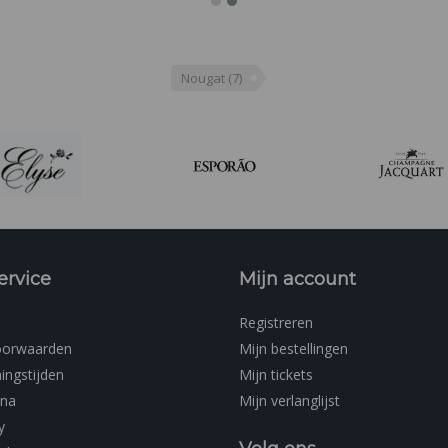
Nougat
(7)
ervice
Mijn account
Registreren
oorwaarden
Mijn bestellingen
ingstijden
Mijn tickets
ina
Mijn verlanglijst
y