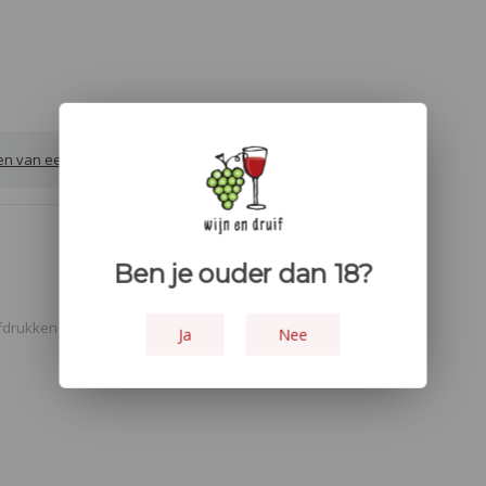
ven van een review
Ben je ouder dan 18?
fdrukken
Ja
Nee