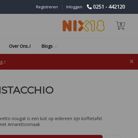
0251 - 442120
Registreren
|
Inloggen
0
Over Ons..!
Blogs
×
..!
ISTACCHIO
to nougat is een lust op iedereen zijn koffietafel.
t met Amarettosmaak