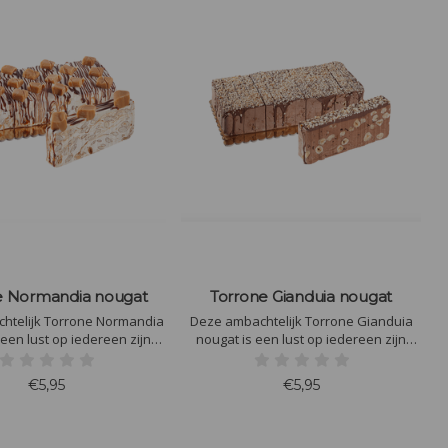
e Normandia nougat
Torrone Gianduia nougat
htelijk Torrone Normandia
Deze ambachtelijk Torrone Gianduia
 een lust op iedereen zijn
nougat is een lust op iedereen zijn
l. Heerlijke ambachtelijke
koffietafel. Heerlijke ambachtelijke
t gezouten boterkaramel
nougat met hazelnoot en chocolade
€5,95
€5,95