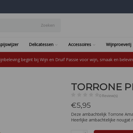
Zoeken
pijswijzer
Delicatessen
Accessoires
Wijnproeverij
jnbeleving begint bij Wijn en Druif Passie voor wijn, smaak en beleving
TORRONE P
0 Review(s)
€
5,95
Deze ambachtelijk Torrone Amaret
Heerlijke ambachtelijke nouga