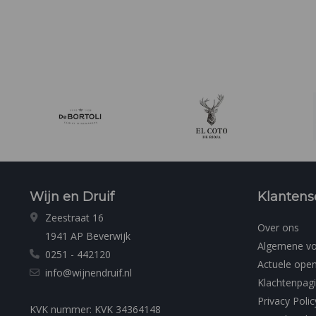
Wijn en Druif
Klantens
Zeestraat 16
Over ons
1941 AP Beverwijk
Algemene v
0251 - 442120
Actuele open
info@wijnendruif.nl
Klachtenpag
Privacy Polic
KVK nummer: KVK 34364148