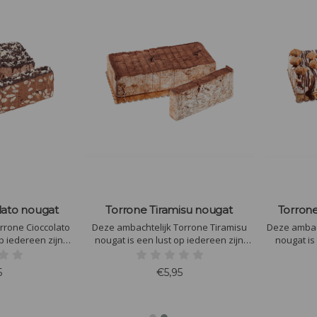
lato nougat
Torrone Tiramisu nougat
Torron
rrone Cioccolato
Deze ambachtelijk Torrone Tiramisu
Deze ambac
p iedereen zijn
nougat is een lust op iedereen zijn
nougat is
ke ambachtelijke
koffietafel. Heerlijke ambachtelijke
koffietafe
olade smaak
nougat met Tiramisu smaak
nougat me
5
€5,95