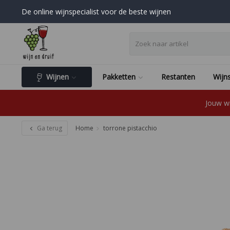
De online wijnspecialist voor de beste wijnen
Wijnen
Pakketten
Restanten
Wijns
Jouw wi
Ga terug
Home
torrone pistacchio