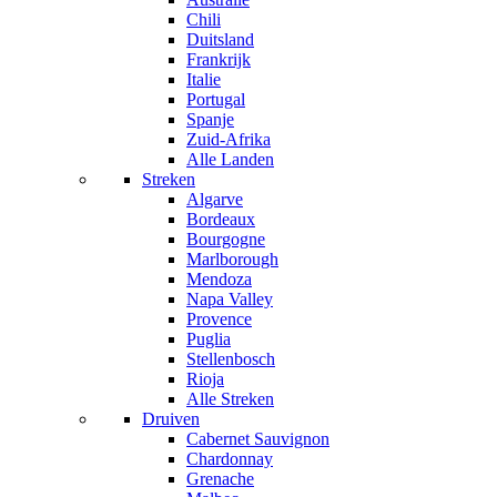
Chili
Duitsland
Frankrijk
Italie
Portugal
Spanje
Zuid-Afrika
Alle Landen
Streken
Algarve
Bordeaux
Bourgogne
Marlborough
Mendoza
Napa Valley
Provence
Puglia
Stellenbosch
Rioja
Alle Streken
Druiven
Cabernet Sauvignon
Chardonnay
Grenache