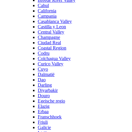
Breede River Valley
Cahul
California
Campania
Casablanca Valley
Castilla y Leon
Central Valley
Champagne
Ciudad Real
Coastal Region
Codru
Colchagua Valley
Curico Valley
Cuyo
Dalmatië
Dao
Darling
Diyarbakir
Douro
Egeische regio
Elazig
Erbaa
Franschhoek
Friuli
Galicie