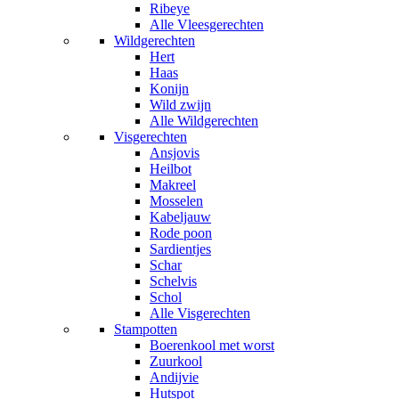
Ribeye
Alle Vleesgerechten
Wildgerechten
Hert
Haas
Konijn
Wild zwijn
Alle Wildgerechten
Visgerechten
Ansjovis
Heilbot
Makreel
Mosselen
Kabeljauw
Rode poon
Sardientjes
Schar
Schelvis
Schol
Alle Visgerechten
Stampotten
Boerenkool met worst
Zuurkool
Andijvie
Hutspot