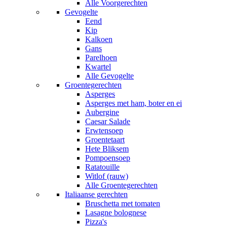
Alle Voorgerechten
Gevogelte
Eend
Kip
Kalkoen
Gans
Parelhoen
Kwartel
Alle Gevogelte
Groentegerechten
Asperges
Asperges met ham, boter en ei
Aubergine
Caesar Salade
Erwtensoep
Groentetaart
Hete Bliksem
Pompoensoep
Ratatouille
Witlof (rauw)
Alle Groentegerechten
Italiaanse gerechten
Bruschetta met tomaten
Lasagne bolognese
Pizza's