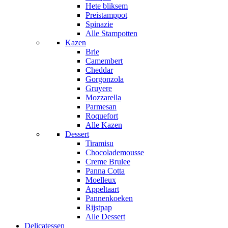
Hete bliksem
Preistamppot
Spinazie
Alle Stampotten
Kazen
Brie
Camembert
Cheddar
Gorgonzola
Gruyere
Mozzarella
Parmesan
Roquefort
Alle Kazen
Dessert
Tiramisu
Chocolademousse
Creme Brulee
Panna Cotta
Moelleux
Appeltaart
Pannenkoeken
Rijstpap
Alle Dessert
Delicatessen