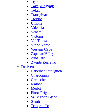
Tejo
Tokaj-Hegyalja
Tokat
Transylvanie
Treviso
Umbrie
Valencia
Veneto
Victoria
Viil Timisului
Vinho Verde
Western Cape
Zapallar Valley
Zuid Tirol
Zwarte Zeeregio
Druiven
Cabernet Sauvignon
Chardonnay
Grenache
Malbec
Merlot
Pinot Grigio
Sauvignon Blanc
Syrah
Tempranillo