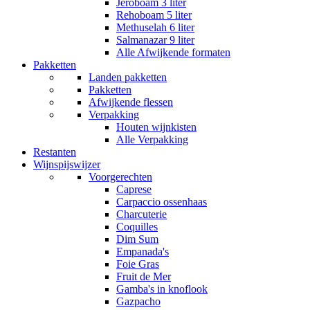
Jeroboam 3 liter
Rehoboam 5 liter
Methuselah 6 liter
Salmanazar 9 liter
Alle Afwijkende formaten
Pakketten
Landen pakketten
Pakketten
Afwijkende flessen
Verpakking
Houten wijnkisten
Alle Verpakking
Restanten
Wijnspijswijzer
Voorgerechten
Caprese
Carpaccio ossenhaas
Charcuterie
Coquilles
Dim Sum
Empanada's
Foie Gras
Fruit de Mer
Gamba's in knoflook
Gazpacho