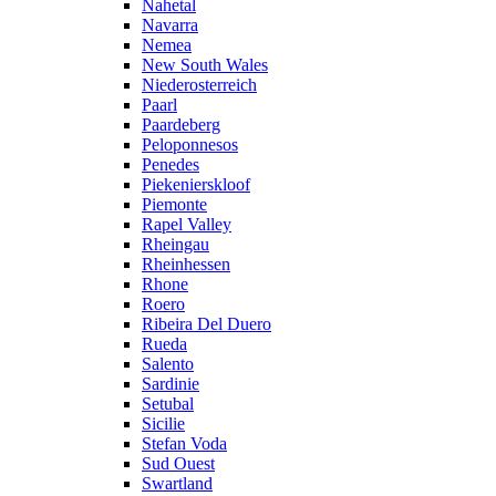
Nahetal
Navarra
Nemea
New South Wales
Niederosterreich
Paarl
Paardeberg
Peloponnesos
Penedes
Piekenierskloof
Piemonte
Rapel Valley
Rheingau
Rheinhessen
Rhone
Roero
Ribeira Del Duero
Rueda
Salento
Sardinie
Setubal
Sicilie
Stefan Voda
Sud Ouest
Swartland