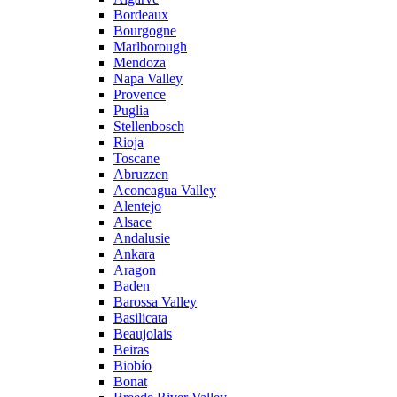
Bordeaux
Bourgogne
Marlborough
Mendoza
Napa Valley
Provence
Puglia
Stellenbosch
Rioja
Toscane
Abruzzen
Aconcagua Valley
Alentejo
Alsace
Andalusie
Ankara
Aragon
Baden
Barossa Valley
Basilicata
Beaujolais
Beiras
Biobío
Bonat