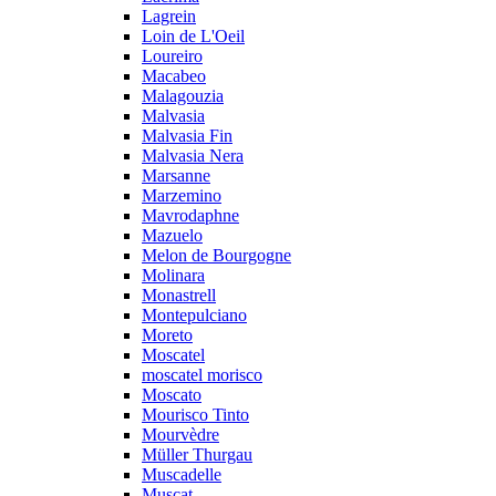
Lagrein
Loin de L'Oeil
Loureiro
Macabeo
Malagouzia
Malvasia
Malvasia Fin
Malvasia Nera
Marsanne
Marzemino
Mavrodaphne
Mazuelo
Melon de Bourgogne
Molinara
Monastrell
Montepulciano
Moreto
Moscatel
moscatel morisco
Moscato
Mourisco Tinto
Mourvèdre
Müller Thurgau
Muscadelle
Muscat