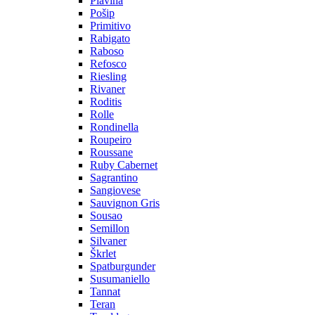
Plavina
Pošip
Primitivo
Rabigato
Raboso
Refosco
Riesling
Rivaner
Roditis
Rolle
Rondinella
Roupeiro
Roussane
Ruby Cabernet
Sagrantino
Sangiovese
Sauvignon Gris
Sousao
Semillon
Silvaner
Škrlet
Spatburgunder
Susumaniello
Tannat
Teran