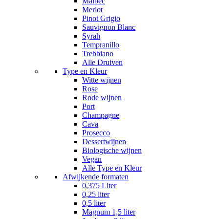
Malbec
Merlot
Pinot Grigio
Sauvignon Blanc
Syrah
Tempranillo
Trebbiano
Alle Druiven
Type en Kleur
Witte wijnen
Rose
Rode wijnen
Port
Champagne
Cava
Prosecco
Dessertwijnen
Biologische wijnen
Vegan
Alle Type en Kleur
Afwijkende formaten
0,375 Liter
0,25 liter
0,5 liter
Magnum 1,5 liter