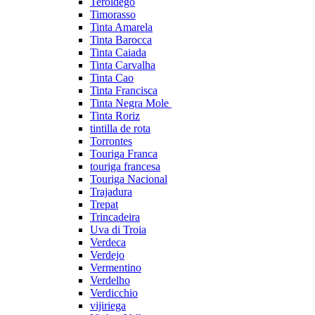
Teroldego
Timorasso
Tinta Amarela
Tinta Barocca
Tinta Caiada
Tinta Carvalha
Tinta Cao
Tinta Francisca
Tinta Negra Mole
Tinta Roriz
tintilla de rota
Torrontes
Touriga Franca
touriga francesa
Touriga Nacional
Trajadura
Trepat
Trincadeira
Uva di Troia
Verdeca
Verdejo
Vermentino
Verdelho
Verdicchio
vijiriega