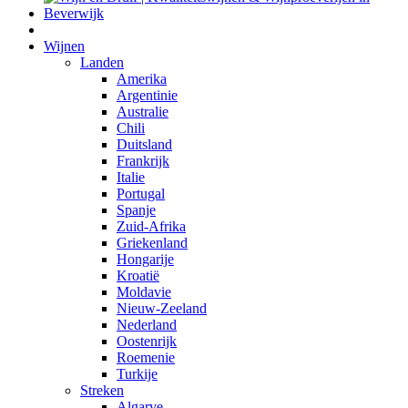
Wijnen
Landen
Amerika
Argentinie
Australie
Chili
Duitsland
Frankrijk
Italie
Portugal
Spanje
Zuid-Afrika
Griekenland
Hongarije
Kroatië
Moldavie
Nieuw-Zeeland
Nederland
Oostenrijk
Roemenie
Turkije
Streken
Algarve