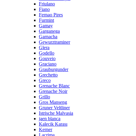
Friulano
Fiano
Fernao Pires
Furmint
Gamay
Garganega
Garnacha
Gewurztraminer
Glera
Godello
Gouveio
Graciano
Grauburgunder
Grechetto
Greco
Grenache Blanc
Grenache Noir
Grillo
Gros Manseng
Gruner Veltliner
Istrische Malvasia
jaen blanca
Kalecik Karası
Kerner
Lacrima