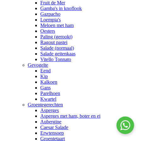
Fruit de Mer
Gamba's in knoflook
Gazpacho
Loempia's
Meloen met ham
Oesters
Paling (gerookt)
Ragout pastei
Salade (normaal)
Salade geitenkaas
Vitello Tonnato
Gevogelte
Eend
Kip
Kalkoen
Gans
Parelhoen
Kwartel
Groentegerechten
Asperges
Asperges met ham, boter en ei
Aubergine
Caesar Salade
Erwtensoep
Groentetaart