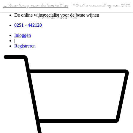
← Keer terug naar de backoffice
* Gratis verzending v.a. €100
De online wijnspecialist voor de beste wijnen
binnen Nederland *
0251 - 442120
Inloggen
|
Registreren