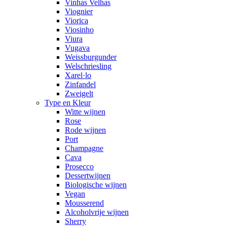
Vinhas Velhas
Viognier
Viorica
Viosinho
Viura
Vugava
Weissburgunder
Welschriesling
Xarel·lo
Zinfandel
Zweigelt
Type en Kleur
Witte wijnen
Rose
Rode wijnen
Port
Champagne
Cava
Prosecco
Dessertwijnen
Biologische wijnen
Vegan
Mousserend
Alcoholvrije wijnen
Sherry