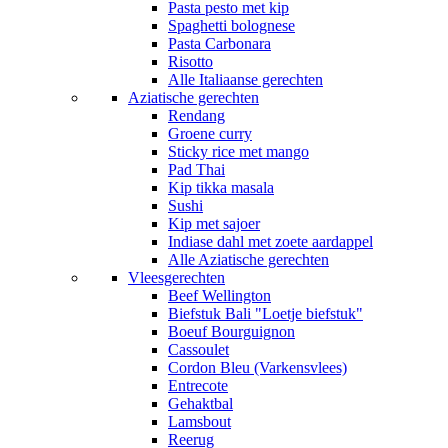
Pasta pesto met kip
Spaghetti bolognese
Pasta Carbonara
Risotto
Alle Italiaanse gerechten
Aziatische gerechten
Rendang
Groene curry
Sticky rice met mango
Pad Thai
Kip tikka masala
Sushi
Kip met sajoer
Indiase dahl met zoete aardappel
Alle Aziatische gerechten
Vleesgerechten
Beef Wellington
Biefstuk Bali "Loetje biefstuk"
Boeuf Bourguignon
Cassoulet
Cordon Bleu (Varkensvlees)
Entrecote
Gehaktbal
Lamsbout
Reerug