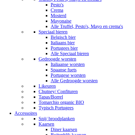
Pesto's
Crema
Mosterd
Mayonaise
Alle Truffel, Pesto's, Mayo en crema's
Speciaal bieren
Belgisch bier
Italiaans bier
Portugees bier
Alle Speciaal bieren
Gedroogde worsten
Italiaanse worsten
Spaanse fuets
Portugese worsten
Alle Gedroogde worsten
Likeuren
Chutney/ Confituren
Tapas/Borrel
Tomarchio organic BIO
Typisch Portugees
Accessoires
Snij/ broodplanken
Kaarsen
Diner kaarsen
Buitenblik kaarsen