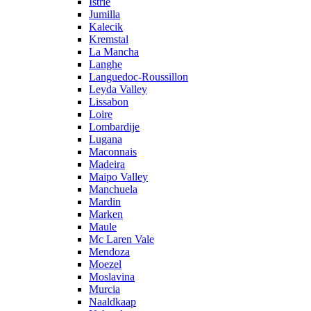
Istrië
Jumilla
Kalecik
Kremstal
La Mancha
Langhe
Languedoc-Roussillon
Leyda Valley
Lissabon
Loire
Lombardije
Lugana
Maconnais
Madeira
Maipo Valley
Manchuela
Mardin
Marken
Maule
Mc Laren Vale
Mendoza
Moezel
Moslavina
Murcia
Naaldkaap