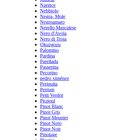
Narince
Nebbiolo
Negra- Mole
Negroamaro
Nerello Mascalese
Nero d'Avola
Nero di Troia
Okuzgozu
Palomino
Pardina
Parellada
Passerina
Pecorino
pedro ximénez
Periquita
Perrum
Petit Verdot
Picpoul
Pinot Blanc
Pinot Gris
Pinot Meunier
Pinot Nero
Pinot Noir
Pinotage