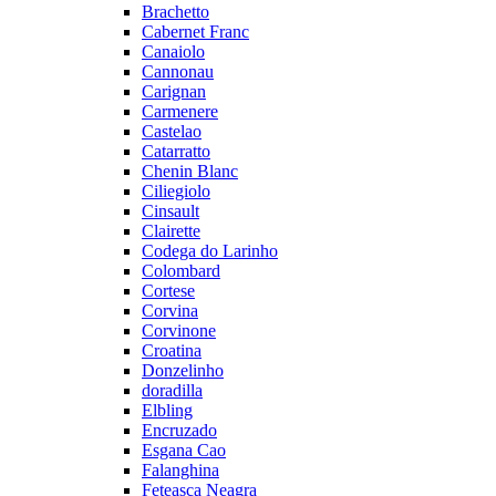
Brachetto
Cabernet Franc
Canaiolo
Cannonau
Carignan
Carmenere
Castelao
Catarratto
Chenin Blanc
Ciliegiolo
Cinsault
Clairette
Codega do Larinho
Colombard
Cortese
Corvina
Corvinone
Croatina
Donzelinho
doradilla
Elbling
Encruzado
Esgana Cao
Falanghina
Feteasca Neagra