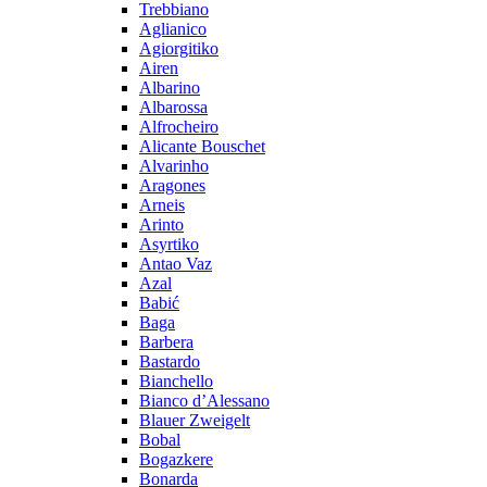
Trebbiano
Aglianico
Agiorgitiko
Airen
Albarino
Albarossa
Alfrocheiro
Alicante Bouschet
Alvarinho
Aragones
Arneis
Arinto
Asyrtiko
Antao Vaz
Azal
Babić
Baga
Barbera
Bastardo
Bianchello
Bianco d’Alessano
Blauer Zweigelt
Bobal
Bogazkere
Bonarda