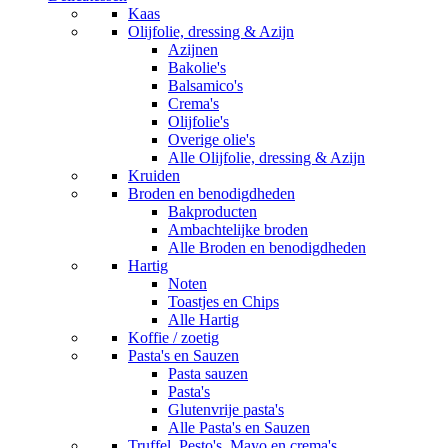
Kaas
Olijfolie, dressing & Azijn
Azijnen
Bakolie's
Balsamico's
Crema's
Olijfolie's
Overige olie's
Alle Olijfolie, dressing & Azijn
Kruiden
Broden en benodigdheden
Bakproducten
Ambachtelijke broden
Alle Broden en benodigdheden
Hartig
Noten
Toastjes en Chips
Alle Hartig
Koffie / zoetig
Pasta's en Sauzen
Pasta sauzen
Pasta's
Glutenvrije pasta's
Alle Pasta's en Sauzen
Truffel, Pesto's, Mayo en crema's