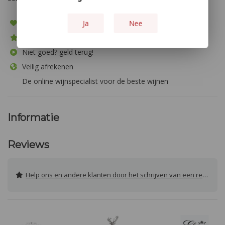
Bezorging door heel Europa
Ja
Nee
Meer dan 1.000 producten
Niet goed? geld terug!
Veilig afrekenen
De online wijnspecialist voor de beste wijnen
Informatie
Reviews
Help ons en andere klanten door het schrijven van een review