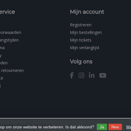
ervice
Mijn account
Registreren
oorwaarden
Mijn bestellingen
ingstijden
Mijn tickets
ina
Mijn verlanglijst
y
Volg ons
oden
 retourneren
ce
j
Beverwijk
- Theme by
Frontlabel
-
 op om onze website te verbeteren. Is dat akkoord?
Ja
Nee
Me