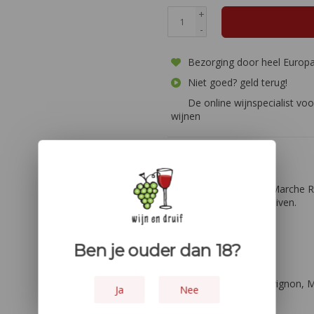
+
-
Bezorging door heel Europ
Niet goed? geld terug!
De online wijnspecialist voo
wijnen
Informatie
In deze Guerrieri Nero Marche
Cabernet Sauvignon druiven.
Ben je ouder dan 18?
Kleur:
Rood
Druiven:
Cabernet Sauvignon, M
Ja
Nee
Land:
Italie