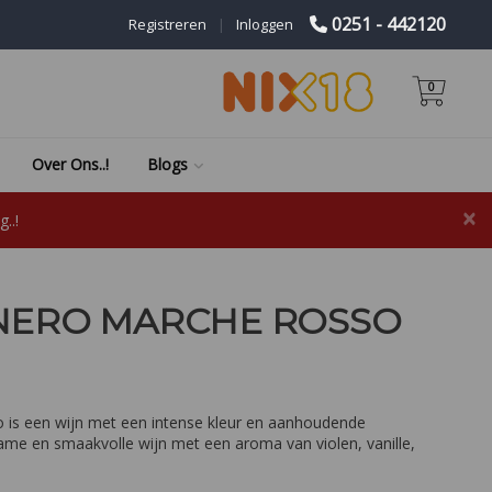
0251 - 442120
Registreren
|
Inloggen
0
Over Ons..!
Blogs
×
..!
 NERO MARCHE ROSSO
 is een wijn met een intense kleur en aanhoudende
ame en smaakvolle wijn met een aroma van violen, vanille,