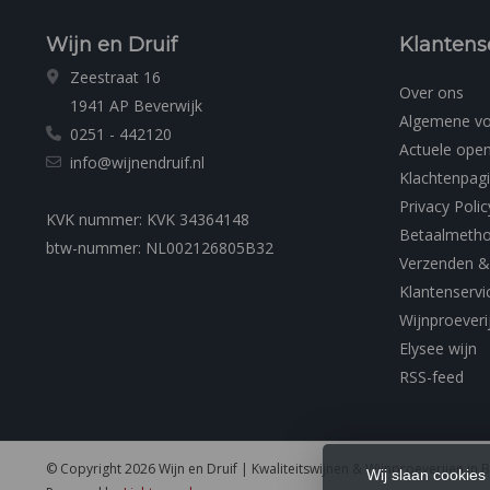
Wijn en Druif
Klantens
Zeestraat 16
Over ons
1941 AP Beverwijk
Algemene v
0251 - 442120
Actuele open
info@wijnendruif.nl
Klachtenpag
Privacy Polic
KVK nummer: KVK 34364148
Betaalmeth
btw-nummer: NL002126805B32
Verzenden &
Klantenservi
Wijnproeveri
Elysee wijn
RSS-feed
© Copyright 2026 Wijn en Druif | Kwaliteitswijnen & Wijnproeverijen in 
Wij slaan cookies