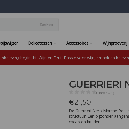
Zoeken
pijswijzer
Delicatessen
Accessoires
Wijnproeverij
jnbeleving begint bij Wijn en Druif Passie voor wijn, smaak en beleving
GUERRIERI
0 Review(s)
€
21,50
De Guerrieri Nero Marche Rosso
structuur. Een bijzonder aangen
cacao en kruiden.