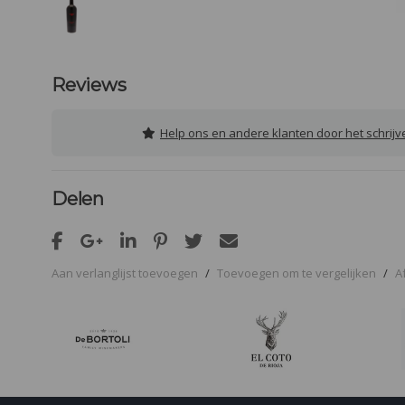
Reviews
Help ons en andere klanten door het schrij
Delen
Aan verlanglijst toevoegen
/
Toevoegen om te vergelijken
/
A