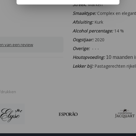
Streek:
Marken
Smaaktype:
Complex en elegan
Afsluiting:
Kurk
Alcohol percentage:
14 %
Oogstjaar:
2020
ven van een review
Overige:
- - -
Houtopvoeding:
10 maanden in
Lekker bij:
Pastagerechten rijkel
fdrukken