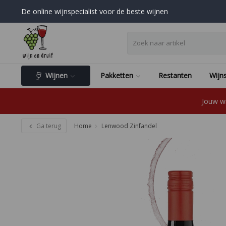
De online wijnspecialist voor de beste wijnen
Wijnen
Pakketten
Restanten
Wijns
Jouw wi
Ga terug
Home
Lenwood Zinfandel