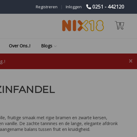
0251 - 442120
Registreren
|
Inloggen
0
Over Ons..!
Blogs
×
..!
INFANDEL
le, fruitige smaak met rijpe bramen en zwarte kersen,
n vanille. De zachte tannines en de lange, elegante afdronk
angename balans tussen fruit en kruidigheid.