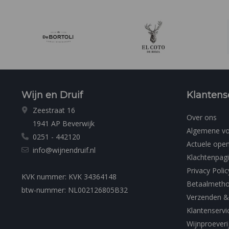
Wijn en Druif
Klantens
Zeestraat 16
Over ons
1941 AP Beverwijk
Algemene v
0251 - 442120
Actuele open
info@wijnendruif.nl
Klachtenpag
Privacy Polic
KVK nummer: KVK 34364148
Betaalmeth
btw-nummer: NL002126805B32
Verzenden &
Klantenservi
Wijnproeveri