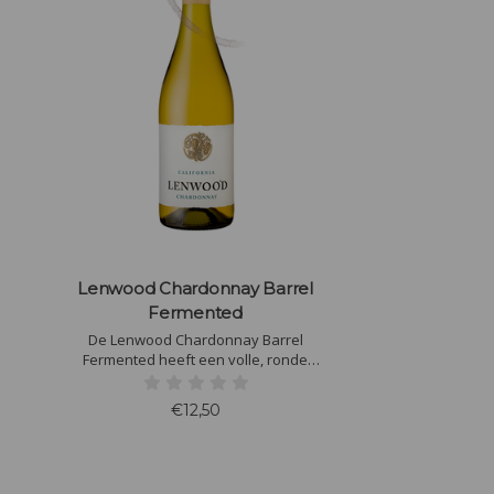
Lenwood Chardonnay Barrel
Fermented
De Lenwood Chardonnay Barrel
Fermented heeft een volle, ronde
smaak met rijpe citrus, groene appel en
subtiele tropische fruittonen. De
€12,50
invloed van eikenhout voegt vanille en
geroosterde noten toe, terwijl een
minerale scherpte de afdronk elegant
afrondt.