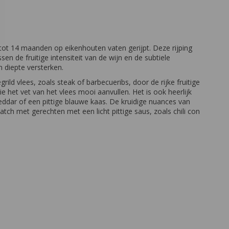
t 14 maanden op eikenhouten vaten gerijpt. Deze rijping
en de fruitige intensiteit van de wijn en de subtiele
 diepte versterken.
grild vlees, zoals steak of barbecueribs, door de rijke fruitige
 het vet van het vlees mooi aanvullen. Het is ook heerlijk
eddar of een pittige blauwe kaas. De kruidige nuances van
ch met gerechten met een licht pittige saus, zoals chili con