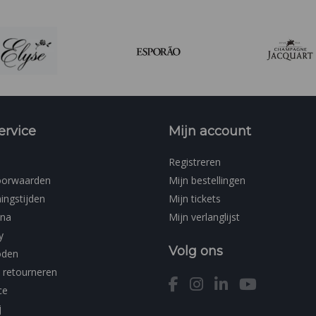
ervice
Mijn account
Registreren
oorwaarden
Mijn bestellingen
ingstijden
Mijn tickets
ina
Mijn verlanglijst
y
Volg ons
oden
 retourneren
ce
j