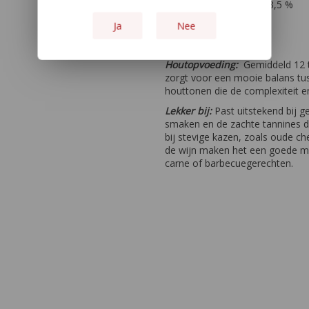
Alcohol percentage:
-13,5 %
Oogstjaar:
2021
Ja
Nee
Overige:
- - -
Houtopvoeding:
Gemiddeld 12 to
zorgt voor een mooie balans tuss
houttonen die de complexiteit en
Lekker bij:
Past uitstekend bij ge
smaken en de zachte tannines die
bij stevige kazen, zoals oude ch
de wijn maken het een goede mat
carne of barbecuegerechten.