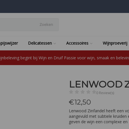
Zoeken
pijswijzer
Delicatessen
Accessoires
Wijnproeverij
jnbeleving begint bij Wijn en Druif Passie voor wijn, smaak en beleving
LENWOOD Z
0 Review(s)
€
12,50
Lenwood Zinfandel heeft een vol
aangevuld met subtiele kruiden e
geven de wijn een complexe en a