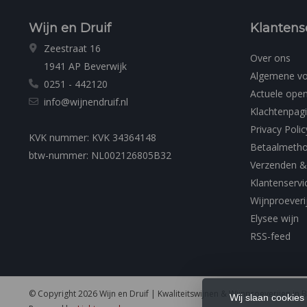
Wijn en Druif
Klantens
Zeestraat 16
Over ons
1941 AP Beverwijk
Algemene v
0251 - 442120
Actuele open
info@wijnendruif.nl
Klachtenpag
Privacy Polic
KVK nummer: KVK 34364148
Betaalmeth
btw-nummer: NL002126805B32
Verzenden &
Klantenservi
Wijnproeveri
Elysee wijn
RSS-feed
© Copyright 2026 Wijn en Druif | Kwaliteitswijnen & Wijnproeverijen in 
Wij slaan cookies