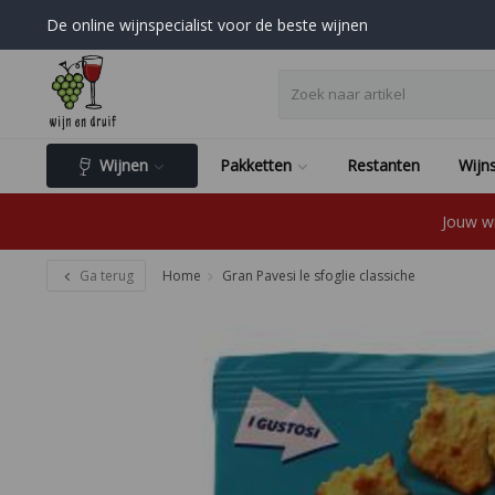
De online wijnspecialist voor de beste wijnen
Wijnen
Pakketten
Restanten
Wijns
Jouw wi
Ga terug
Home
Gran Pavesi le sfoglie classiche