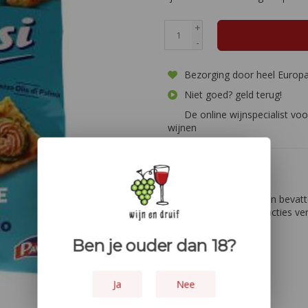
+
-
Bezorging door heel Europ
Niet goed? geld terug!
De online wijnspecialist voo
wijnen
Informatie
BELANGRIJK:
Kan sporen bevatte
ingrediënten kunnen reacties ver
Ben je ouder dan 18?
Ja
Nee