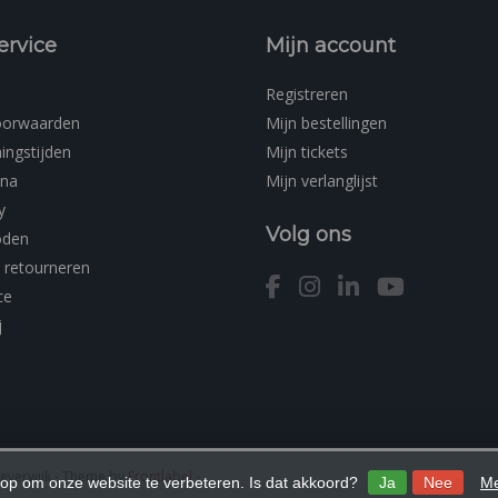
ervice
Mijn account
Registreren
oorwaarden
Mijn bestellingen
ingstijden
Mijn tickets
ina
Mijn verlanglijst
y
Volg ons
oden
 retourneren
ce
j
Beverwijk
- Theme by
Frontlabel
-
 op om onze website te verbeteren. Is dat akkoord?
Ja
Nee
Me