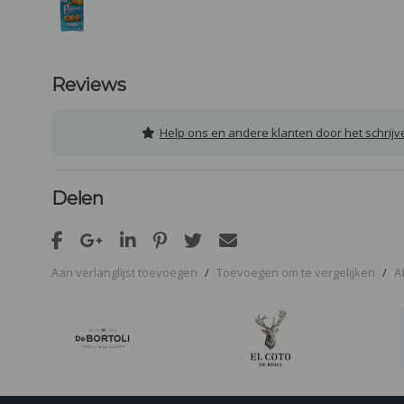
Reviews
Help ons en andere klanten door het schrij
Delen
Aan verlanglijst toevoegen
/
Toevoegen om te vergelijken
/
A