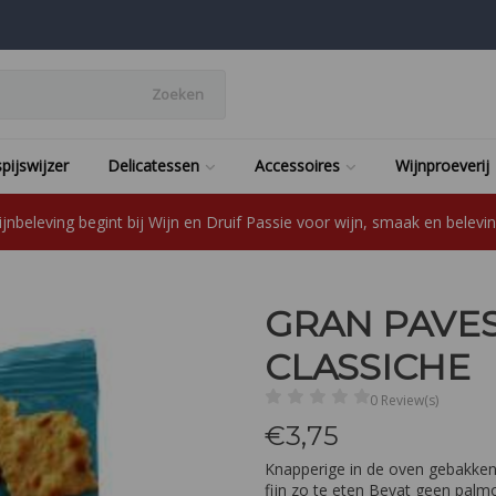
Zoeken
pijswijzer
Delicatessen
Accessoires
Wijnproeverij
jnbeleving begint bij Wijn en Druif Passie voor wijn, smaak en beleving
GRAN PAVES
CLASSICHE
0 Review(s)
€
3,75
Knapperige in de oven gebakken 
fijn zo te eten Bevat geen palmo