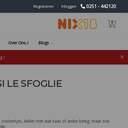
0251 - 442120
Registreren
|
Inloggen
0
Over Ons..!
Blogs
×
..!
I LE SFOGLIE
crackertjes, lekker met wat kaas of ander beleg, maar ook
lie.