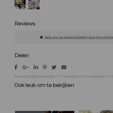
Reviews
Help ons en andere klanten door het schrij
Delen
Aan verlanglijst toevoegen
/
Toevoegen om te vergelijken
/
A
Ook leuk om te bekijken