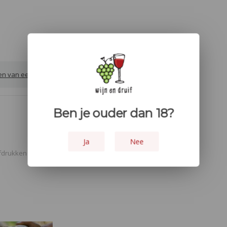
ven van een review
Ben je ouder dan 18?
Ja
Nee
fdrukken