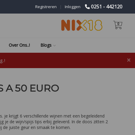
0251 - 442120
Registreren
|
Inloggen
0
Over Ons..!
Blogs
×
..!
 A 50 EURO
is. je krijgt 6 verschillende wijnen met een begeleidend
g je de wijn/spijs tips erbij geleverd. In de doos zitten 2
j de juiste geur en smaak te komen.