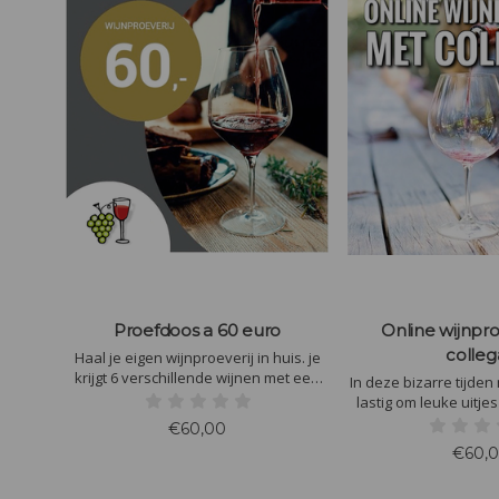
Proefdoos a 60 euro
Online wijnpro
colleg
Haal je eigen wijnproeverij in huis. je
krijgt 6 verschillende wijnen met een
In deze bizarre tijden
begeleidend schrijven over de wijnen.
lastig om leuke uitje
Ook krijg je de wijn/spijs tips erbij
wat dacht je van
€60,00
geleverd. In de doos zitten 2
wijnproeverij met colle
€60,
aromawielen die je helpen om bij de
ons 6 volle flessen 
juiste geur en smaak te komen.
bijpassende hapje