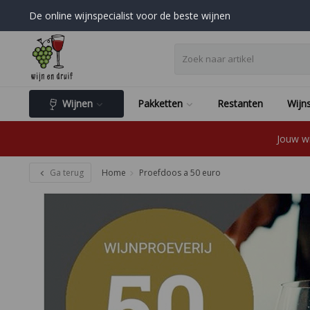
De online wijnspecialist voor de beste wijnen
Wijnen
Pakketten
Restanten
Wijns
Jouw wi
Ga terug
Home
Proefdoos a 50 euro