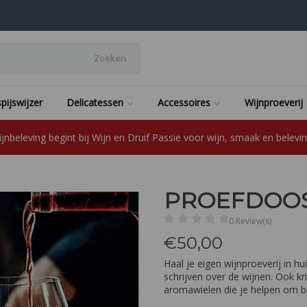
Zoeken
pijswijzer
Delicatessen
Accessoires
Wijnproeverij
jnbeleving begint bij Wijn en Druif Passie voor wijn, smaak en beleving
PROEFDOOS
0 Review(s)
€
50,00
Haal je eigen wijnproeverij in hu
schrijven over de wijnen. Ook krij
aromawielen die je helpen om bi