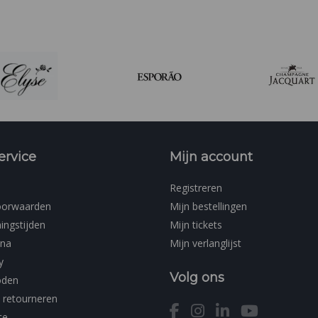
om Meeting
ervice
Mijn account
Registreren
oorwaarden
Mijn bestellingen
ingstijden
Mijn tickets
ina
Mijn verlanglijst
y
Volg ons
oden
 retourneren
ce