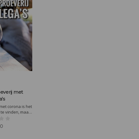
everij met
a's
 met corona is het
s te vinden, maar
 een Online
ga's. Je krijgt van
00
met wijn en wat
s. We proeven