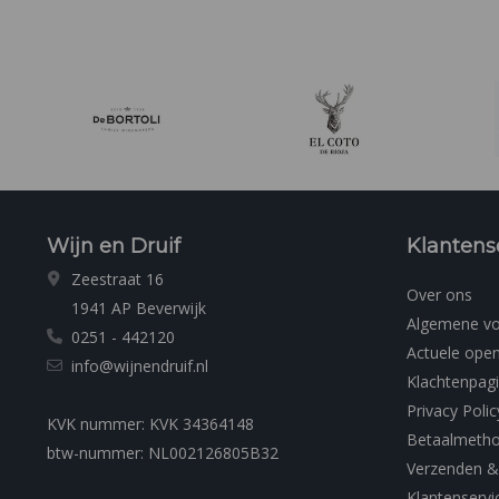
online via Zo
Wijn en Druif
Klantens
Zeestraat 16
Over ons
1941 AP Beverwijk
Algemene v
0251 - 442120
Actuele open
info@wijnendruif.nl
Klachtenpag
Privacy Polic
KVK nummer: KVK 34364148
Betaalmeth
btw-nummer: NL002126805B32
Verzenden &
Klantenservi