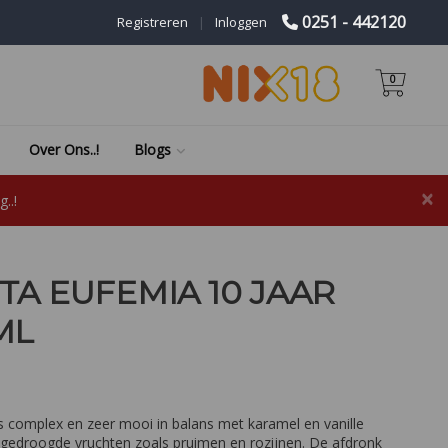
0251 - 442120
Registreren
|
Inloggen
0
Over Ons..!
Blogs
×
..!
TA EUFEMIA 10 JAAR
ML
 complex en zeer mooi in balans met karamel en vanille
 gedroogde vruchten zoals pruimen en rozijnen. De afdronk