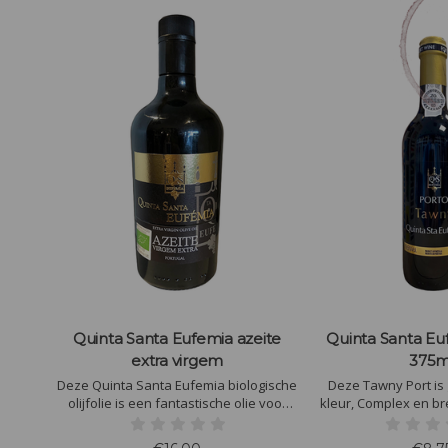
hite
Quinta Santa Eufemia azeite
Quinta Santa E
extra virgem
375m
ufemia
Deze Quinta Santa Eufemia biologische
Deze Tawny Port is
 maar
olijfolie is een fantastische olie voor
kleur, Complex en b
e tonen
over je salade, vlees of om gewoon
smaak met vanille, zoe
oene
lekker je broodje in te dopen. (NIET OM
rode bessen en pru