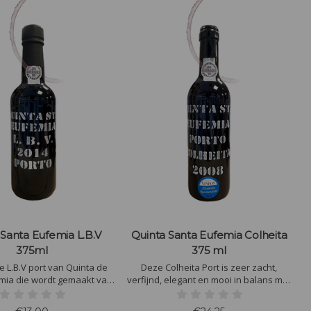
 Santa Eufemia L.B.V
Quinta Santa Eufemia Colheita
375ml
375 ml
 L.B.V port van Quinta de
Deze Colheita Port is zeer zacht,
mia die wordt gemaakt van
verfijnd, elegant en mooi in balans met
 Nacional, 30% Tinta Roriz
karamel, kruiden en vanille afkomstig
uriga Franca, waarvan het
van de houtrijping. Verder proef je rijpe