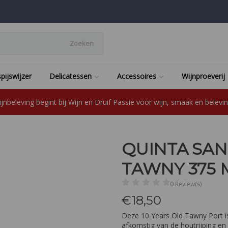
Zoeken
pijswijzer
Delicatessen
Accessoires
Wijnproeverij
jnbeleving begint bij Wijn en Druif Passie voor wijn, smaak en beleving
QUINTA SAN
TAWNY 375 
0 Review(s)
€
18,50
Deze 10 Years Old Tawny Port is
afkomstig van de houtrijping en