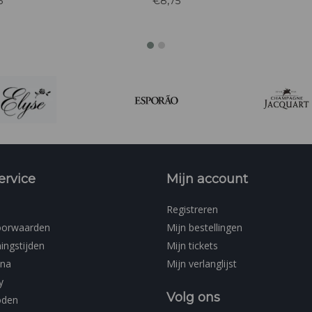
5
€8,75
r het label Santa
asperges in de neus.
merende
a.
nege
ervice
Mijn account
Registreren
oorwaarden
Mijn bestellingen
ingstijden
Mijn tickets
ina
Mijn verlanglijst
y
Volg ons
oden