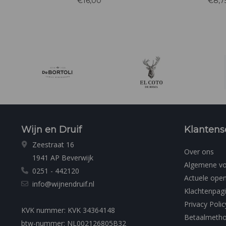
€16,00
€8,7
IN TE BAKKEN)
verkopen wij ook onde
Eufemi
Wijn en Druif
Klantens
Zeestraat 16
Over ons
1941 AP Beverwijk
Algemene v
0251 - 442120
Actuele open
info@wijnendruif.nl
Klachtenpag
Privacy Polic
KVK nummer: KVK 34364148
Betaalmeth
btw-nummer: NL002126805B32