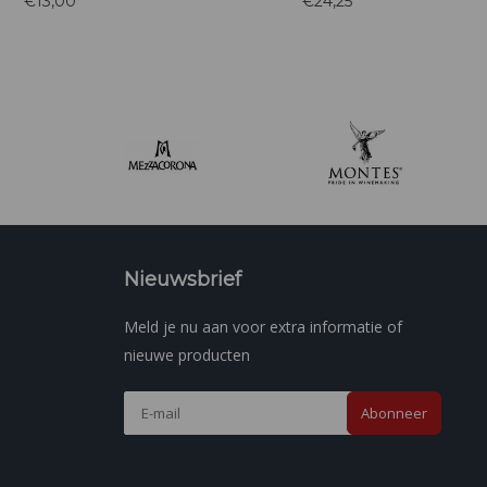
€13,00
€24,25
el van de wijnstokken
gedroogde vruchten zoals pruimen en
d
ntien jaar oud zijn.
rozijnen.
Nieuwsbrief
Meld je nu aan voor extra informatie of
nieuwe producten
Abonneer