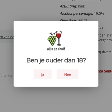
Afsluiting:
Kurk
Alcohol percentage:
19,5%
Oogstjaar:
N.V.T
Overige:
Gebotteld in 2021
Houtopvoeding:
9 maanden in ro
ven van een review
gedecanteerd. Hierna overgebrac
heeft gerijpt
Lekker bij:
Aperitief en bij dive
chocoladedesserts.
Ben je ouder dan 18?
Website wijnmaker:
Quinta Sant
Ja
Nee
fdrukken