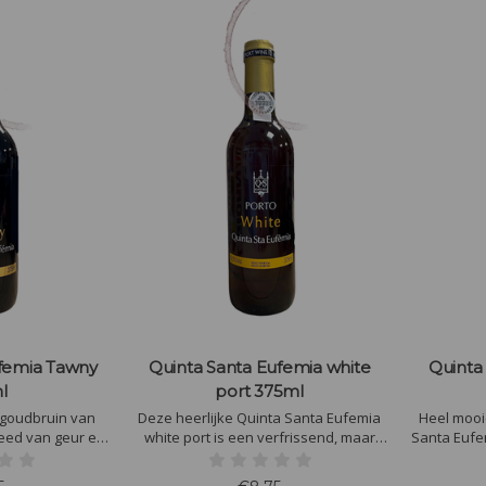
ufemia Tawny
Quinta Santa Eufemia white
Quinta
l
port 375ml
 goudbruin van
Deze heerlijke Quinta Santa Eufemia
Heel mooie
reed van geur en
white port is een verfrissend, maar
Santa Eufe
t rijp fruit zoals
intense witte Port met duidelijke tonen
50% Touriga
imen. Deze Port
van citrusfruit, lychee en groene
en 20% To