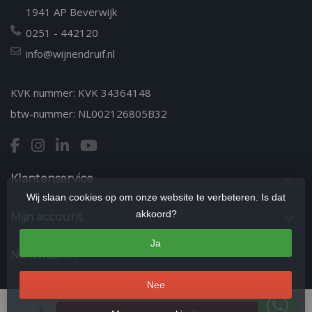
1941 AP Beverwijk
0251 - 442120
info@wijnendruif.nl
KVK nummer: KVK 34364148
btw-nummer: NL002126805B32
Klantenservice
Wij slaan cookies op om onze website te verbeteren. Is dat
akkoord?
Mijn account
Ja
Nieuwsbrief
Nee
© Copyright 2026 Wijn en Druif | Kwaliteitswijnen & Wijnproeverijen in
+