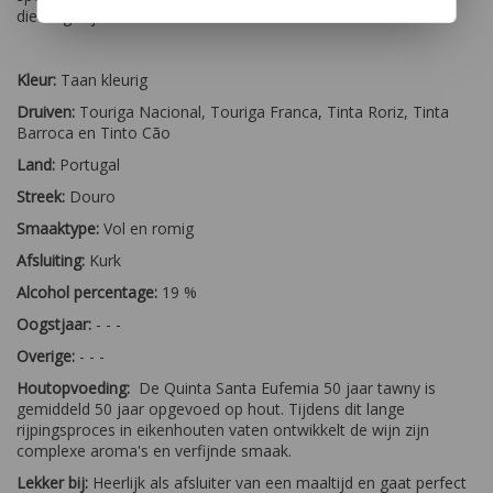
die lang blijft nazinderen.
Kleur:
Taan kleurig
Druiven:
Touriga Nacional, Touriga Franca, Tinta Roriz, Tinta
Barroca en Tinto Cão
Land:
Portugal
Streek:
Douro
Smaaktype:
Vol en romig
Afsluiting:
Kurk
Alcohol percentage:
19 %
Oogstjaar:
- - -
Overige:
- - -
Houtopvoeding:
De Quinta Santa Eufemia 50 jaar tawny is
gemiddeld 50 jaar opgevoed op hout. Tijdens dit lange
rijpingsproces in eikenhouten vaten ontwikkelt de wijn zijn
complexe aroma's en verfijnde smaak.
Lekker bij:
Heerlijk als afsluiter van een maaltijd en gaat perfect